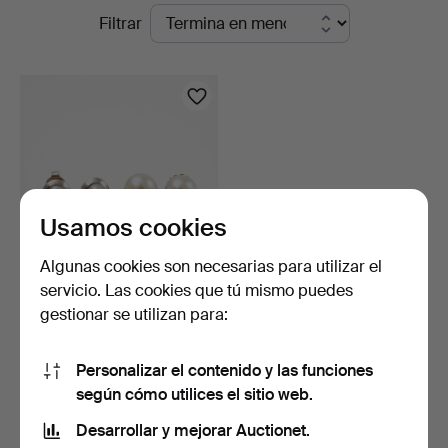
Subastas
Filtrar
en
curso
Usamos cookies
Algunas cookies son necesarias para utilizar el
servicio. Las cookies que tú mismo puedes
PENDIENTES, 2 pares, oro
gestionar se utilizan para:
blanco y oro rojo…
2 días
1 puja
Personalizar el contenido y las funciones
190 USD
según cómo utilices el sitio web.
Desarrollar y mejorar Auctionet.
Suscribir búsqueda