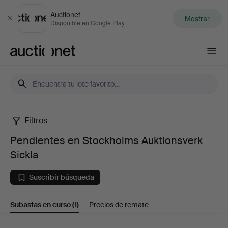
Auctionet
Mostrar
Cerrar
Disponible en Google Play
Auctionet.com
Filtros
Pendientes
Pendientes en Stockholms Auktionsverk
en
Sickla
Stockholms
Suscribir búsqueda
Auktionsverk
Subastas en curso
(1)
Precios de remate
Sickla