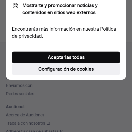
Mostrarte y promocionar noticias y
También puedes buscar en
nuestro archivo de
contenidos en sitios web externos.
subastas concluidas
.
Encontrarás más información en nuestra
Política
de privacidad
.
Navegación
Ayuda y contacto
en
Aceptarlas todas
Contacta con el servicio de atención al cliente
el
Configuración de cookies
Todas las casas de subastas
pie
Modos de pago
de
Enviamos con
página
Redes sociales
Auctionet
Acerca de Auctionet
Trabaja con nosotros
Adhiere tu casa de subastas