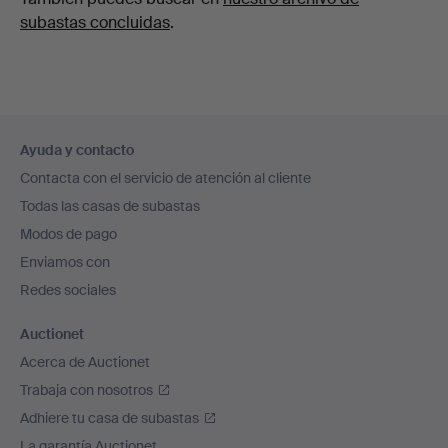
subastas concluidas
.
Navegación
Ayuda y contacto
en
Contacta con el servicio de atención al cliente
el
Todas las casas de subastas
pie
Modos de pago
de
Enviamos con
página
Redes sociales
Auctionet
Acerca de Auctionet
Trabaja con nosotros
Adhiere tu casa de subastas
La garantía Auctionet