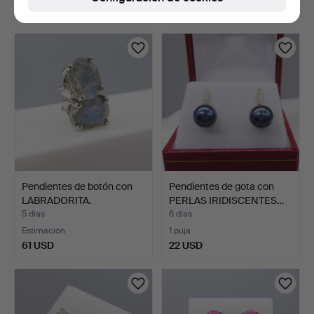
1.619 USD
540 USD
Pendientes de botón con
Pendientes de gota con
LABRADORITA.
PERLAS IRIDISCENTES…
5 días
6 días
Estimación
1 puja
61 USD
22 USD