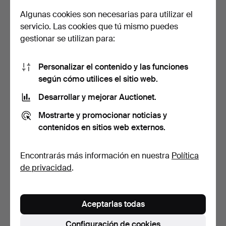
Algunas cookies son necesarias para utilizar el
Pendientes de botón de
PENDIENTES DE GOTA
servicio. Las cookies que tú mismo puedes
CUARZO RUTILADO nat…
CON RUBÍ.
gestionar se utilizan para:
5 días
5 días
Estimación
Estimación
61 USD
95 USD
Personalizar el contenido y las funciones
según cómo utilices el sitio web.
Desarrollar y mejorar Auctionet.
Mostrarte y promocionar noticias y
contenidos en sitios web externos.
Encontrarás más información en nuestra
Política
de privacidad
.
Pendientes colgantes de
Pendientes de PERLAS
AMATISTA VERDE Y D…
IRIDISCENTES Y
Aceptarlas todas
DIAMAN…
5 días
5 días
Estimación
Estimación
Configuración de cookies