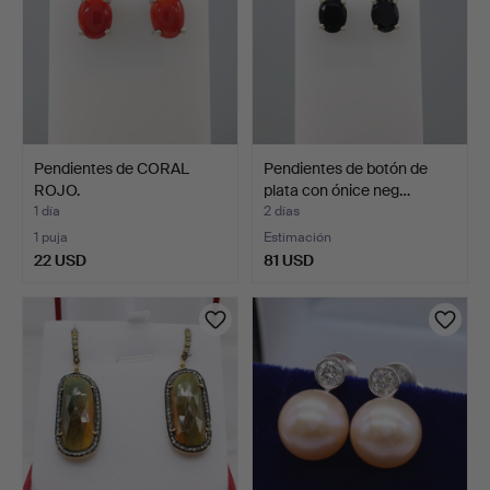
Pendientes de CORAL
Pendientes de botón de
ROJO.
plata con ónice neg…
1 día
2 días
1 puja
Estimación
22 USD
81 USD