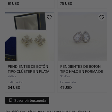
81 USD
75 USD
PENDIENTES DE BOTÓN
PENDIENTES DE BOTÓN
TIPO CLÚSTER EN PLATA
TIPO HALO EN FORMA DE
…
…
9 días
10 días
Estimación
Estimación
34 USD
41 USD
Suscribir búsqueda
También puedes buscar en
nuestro archivo de