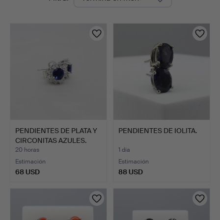
en
curso
PENDIENTES DE PLATA Y
PENDIENTES DE IOLITA.
CIRCONITAS AZULES.
20 horas
1 día
Estimación
Estimación
68 USD
88 USD