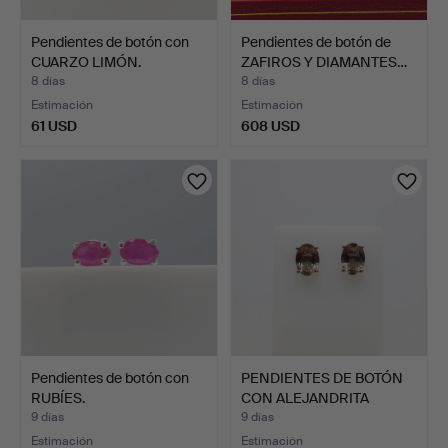
Pendientes de botón con
Pendientes de botón de
CUARZO LIMÓN.
ZAFIROS Y DIAMANTES…
8 días
8 días
Estimación
Estimación
61 USD
608 USD
Pendientes de botón con
PENDIENTES DE BOTÓN
RUBÍES.
CON ALEJANDRITA
SINTÉT…
9 días
9 días
Estimación
Estimación