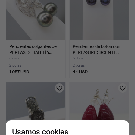
Pendientes colgantes de
Pendientes de botón con
PERLAS DE TAHITÍ Y…
PERLAS IRIDISCENTE…
5 días
5 días
2 pujas
2 pujas
1.057 USD
44 USD
Usamos cookies