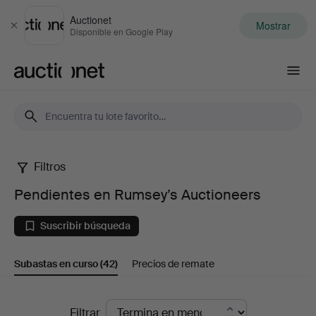
Auctionet
Mostrar
Cerrar
Disponible en Google Play
Auctionet.com
Filtros
Pendientes
Pendientes en Rumsey’s Auctioneers
en
Suscribir búsqueda
Rumsey’s
Subastas en curso
(42)
Precios de remate
Auctioneers
Subastas
Filtrar