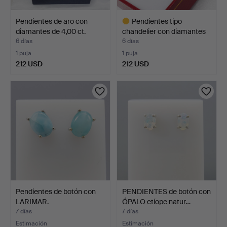
Pendientes de aro con
Pendientes tipo
diamantes de 4,00 ct.
chandelier con diamantes
d…
6 días
6 días
1 puja
1 puja
212 USD
212 USD
Lote
seleccionado
Pendientes de botón con
PENDIENTES de botón con
LARIMAR.
ÓPALO etíope natur…
7 días
7 días
Estimación
Estimación