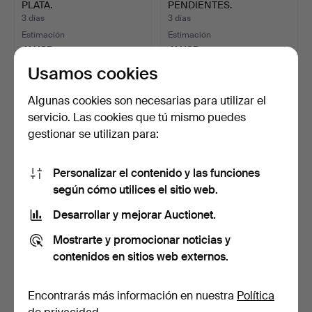
PLATA.
PENDIENTES.
3 días
3 días
Estimación
Estimación
41 USD
41 USD
Usamos cookies
Algunas cookies son necesarias para utilizar el
servicio. Las cookies que tú mismo puedes
gestionar se utilizan para:
Personalizar el contenido y las funciones
según cómo utilices el sitio web.
Desarrollar y mejorar Auctionet.
PENDIENTES DE BOTÓN
PENDIENTES DE PLATINO
DE ORO DE 18K CON
Y DIAMANTES.
Mostrarte y promocionar noticias y
DIAM…
3 días
3 días
contenidos en sitios web externos.
1 puja
Estimación
54 USD
675 USD
Encontrarás más información en nuestra
Política