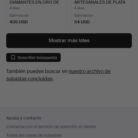
DIAMANTES EN ORO DE
ARTESANALES DE PLATA
14 QUILA…
925 CON AM…
4 días
4 días
Estimación
Estimación
405 USD
54 USD
Mostrar más lotes
Suscribir búsqueda
También puedes buscar en
nuestro archivo de
subastas concluidas
.
Navegación
Ayuda y contacto
en
Contacta con el servicio de atención al cliente
el
Todas las casas de subastas