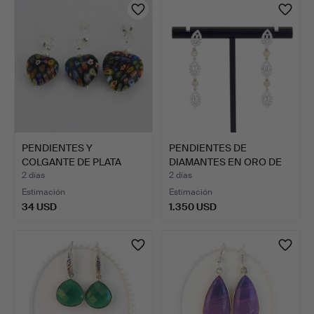
PENDIENTES Y
PENDIENTES DE
COLGANTE DE PLATA
DIAMANTES EN ORO DE
CON MILLEFI…
18K.
2 días
2 días
Estimación
Estimación
34 USD
1.350 USD