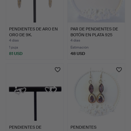
PENDIENTES DE ARO EN
PAR DE PENDIENTES DE
ORO DE 9K.
BOTÓN EN PLATA 925
CO…
4 días
4 días
1 puja
Estimación
81 USD
48 USD
PENDIENTES DE
PENDIENTES