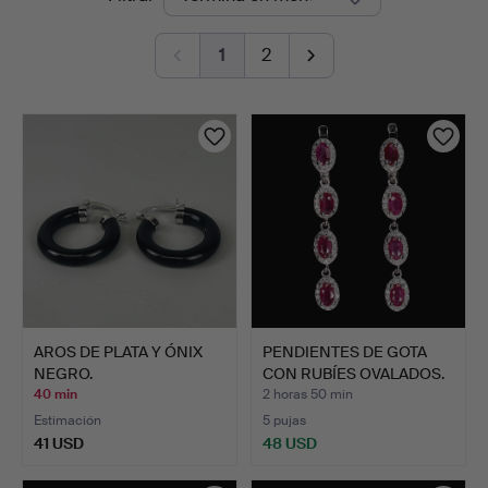
en
1
2
curso
AROS DE PLATA Y ÓNIX
PENDIENTES DE GOTA
NEGRO.
CON RUBÍES OVALADOS.
40 min
2 horas 50 min
Estimación
5 pujas
41 USD
48 USD