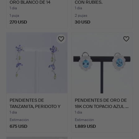
ORO BLANCO DE 14
CON RUBÍES.
QUIL…
1 día
1 día
1 puja
2 pujas
270 USD
30 USD
PENDIENTES DE
PENDIENTES DE ORO DE
TANZANITA, PERIDOTO Y
18K CON TOPACIO AZUL …
DIAMAN…
1 día
1 día
Estimación
Estimación
675 USD
1.889 USD