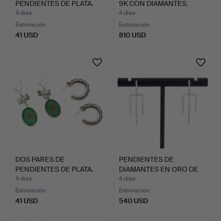
PENDIENTES DE PLATA.
9K CON DIAMANTES.
4 días
4 días
Estimación
Estimación
41 USD
810 USD
DOS PARES DE
PENDIENTES DE
PENDIENTES DE PLATA.
DIAMANTES EN ORO DE
18K.
4 días
4 días
Estimación
Estimación
41 USD
540 USD