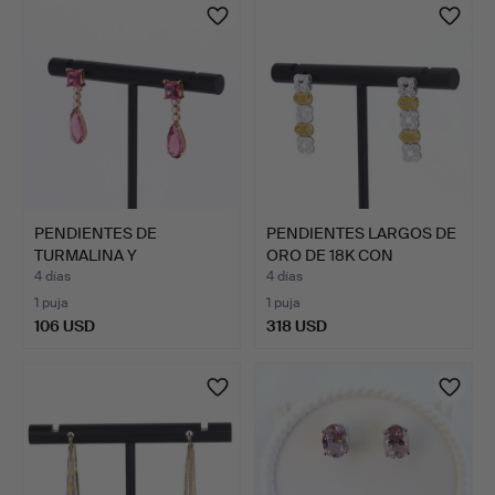
PENDIENTES DE
PENDIENTES LARGOS DE
TURMALINA Y
ORO DE 18K CON
DIAMANTES EN ORO…
DIAMAN…
4 días
4 días
1 puja
1 puja
106 USD
318 USD