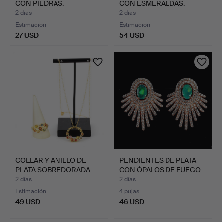
CON PIEDRAS.
CON ESMERALDAS.
2 días
2 días
Estimación
Estimación
27 USD
54 USD
COLLAR Y ANILLO DE
PENDIENTES DE PLATA
PLATA SOBREDORADA
CON ÓPALOS DE FUEGO
CON G…
VE…
2 días
2 días
Estimación
4 pujas
49 USD
46 USD