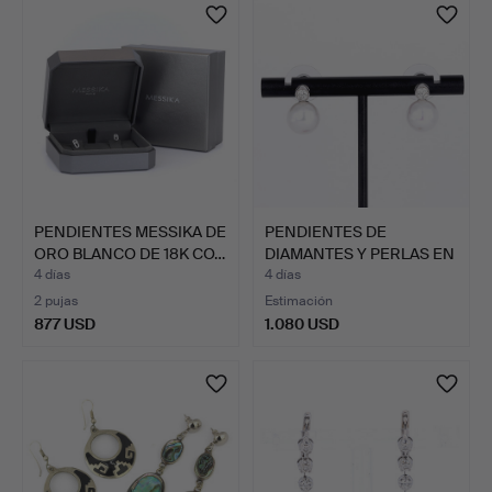
PENDIENTES MESSIKA DE
PENDIENTES DE
ORO BLANCO DE 18K CO…
DIAMANTES Y PERLAS EN
ORO DE…
4 días
4 días
2 pujas
Estimación
877 USD
1.080 USD