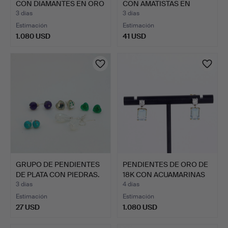
CON DIAMANTES EN ORO
CON AMATISTAS EN
DE …
PLATA…
3 días
3 días
Estimación
Estimación
1.080 USD
41 USD
GRUPO DE PENDIENTES
PENDIENTES DE ORO DE
DE PLATA CON PIEDRAS.
18K CON ACUAMARINAS
Y…
3 días
4 días
Estimación
Estimación
27 USD
1.080 USD