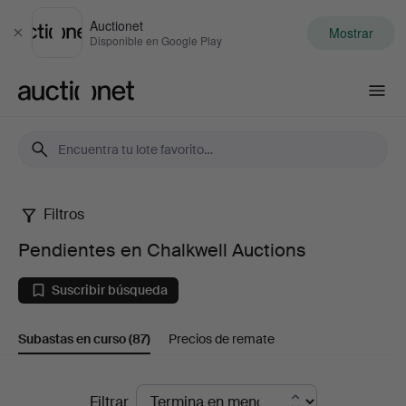
Auctionet
Mostrar
Cerrar
Disponible en Google Play
Auctionet.com
Filtros
Pendientes
Pendientes en Chalkwell Auctions
en
Suscribir búsqueda
Chalkwell
Subastas en curso
(87)
Precios de remate
Auctions
Subastas
Filtrar