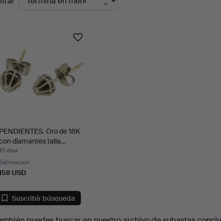
ltrar
en
urso
PENDIENTES. Oro de 18K
con diamantes talla…
10 días
Estimación
158 USD
Suscribir búsqueda
ambién puedes buscar en
nuestro archivo de subastas concl