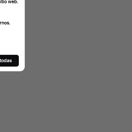
itio web.
rnos.
 todas