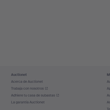
Auctionet
M
Acerca de Auctionet
A
Trabaja con nosotros
A
Adhiere tu casa de subastas
A
La garantía Auctionet
Ar
T