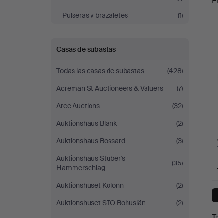
Fi
Pulseras y brazaletes
(1)
c
Casas de subastas
Todas las casas de subastas
(428)
Acreman St Auctioneers & Valuers
(7)
Arce Auctions
(32)
Auktionshaus Blank
(2)
Auktionshaus Bossard
(3)
Auktionshaus Stuber's
(35)
Hammerschlag
Auktionshuset Kolonn
(2)
Auktionshuset STO Bohuslän
(2)
T