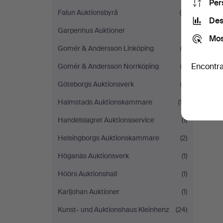
Per
Falun Auktionsbyrå
(4)
Des
Garpenhus Auktioner
(1)
Mos
Gomér & Andersson Linköping
(2)
Encontra
Gomér & Andersson Norrköping
(2)
Göteborgs Auktionsverk
(3)
Halmstads Auktionskammare
(17)
Handelslagret Auktionsservice
(1)
Helsingborgs Auktionskammare
(2)
Höganäs Auktionsverk
(1)
Höörs Auktionshall
(1)
Karljohan Auktioner
(1)
Kunst- und Auktionshaus Kleinhenz
(24)