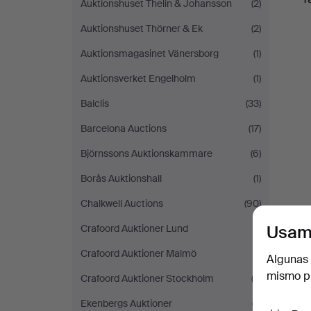
Auktionshuset Thelin & Johansson
(2)
Auktionshuset Thörner & Ek
(2)
Auktionsmagasinet Vänersborg
(1)
Auktionsverket Engelholm
(1)
Balclis
(33)
Barcelona Auctions
(17)
Björnssons Auktionskammare
(6)
Borås Auktionshall
(1)
Chalkwell Auctions
(90)
Usam
Crafoord Auktioner Lund
(1)
Crafoord Auktioner Malmö
(1)
Algunas 
mismo pu
Crafoord Auktioner Stockholm
(2)
Ekenbergs Auktioner
(7)