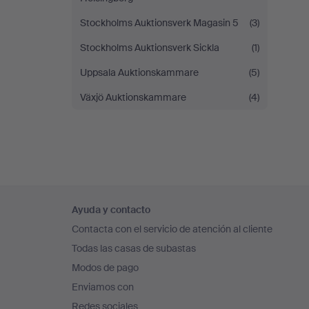
Stockholms Auktionsverk Magasin 5
(3)
Stockholms Auktionsverk Sickla
(1)
Uppsala Auktionskammare
(5)
Växjö Auktionskammare
(4)
Navegación
Ayuda y contacto
en
Contacta con el servicio de atención al cliente
el
Todas las casas de subastas
pie
Modos de pago
de
Enviamos con
página
Redes sociales