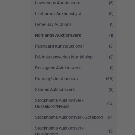
Lawrences Auctioneers
(3)
Limhamns Auktionsbyrå
(2)
Lyme Bay Auctions
(1)
Norrlands Auktionsverk
(1)
Palsgaard Kunstauktioner
(3)
RA Auktionsverket Norrköping
(2)
Roslagens Auktionsverk
(1)
Rumsey’s Auctioneers
(45)
Skånes Auktionsverk
(6)
Stockholms Auktionsverk
(15)
Düsseldorf/Neuss
Stockholms Auktionsverk Göteborg
(17)
Stockholms Auktionsverk
(13)
Helsingborg