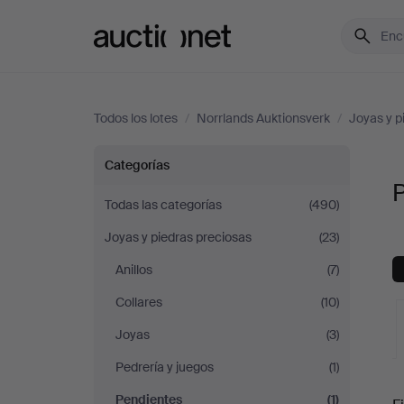
Auctionet.com
Todos los lotes
/
Norrlands Auktionsverk
/
Joyas y p
Pendientes
Categorías
P
en
Todas las categorías
(490)
Joyas y piedras preciosas
(23)
Norrlands
Anillos
(7)
Auktionsverk
Collares
(10)
Joyas
(3)
Pedrería y juegos
(1)
S
Pendientes
(1)