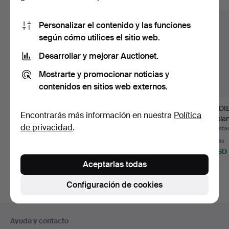
Personalizar el contenido y las funciones
según cómo utilices el sitio web.
Desarrollar y mejorar Auctionet.
Mostrarte y promocionar noticias y
contenidos en sitios web externos.
PENDIENTES, ámbar y
PENDIENTES, un par,
PENDIE
Encontrarás más información en nuestra
Política
plata, OPI.
oro de 18K.
oro bla
de privacidad
.
…
Subastado 27 jul 2026
Subastado 6 jul 2026
Subasta
Estimación
6 pujas
9 pujas
53 USD
170 USD
71 USD
Aceptarlas todas
Configuración de cookies
Navegación
Ayuda y contacto
en