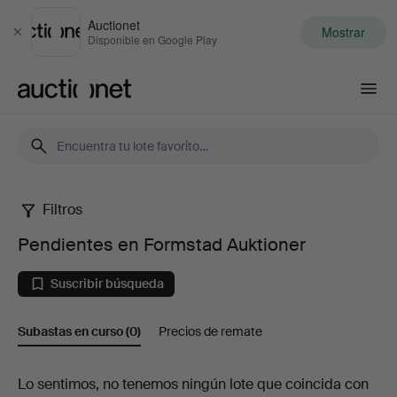
Auctionet
Mostrar
Cerrar
Disponible en Google Play
Auctionet.com
Filtros
Pendientes
Pendientes en Formstad Auktioner
en
Suscribir búsqueda
Formstad
Subastas en curso
(0)
Precios de remate
Auktioner
Subastas
Lo sentimos, no tenemos ningún lote que coincida con