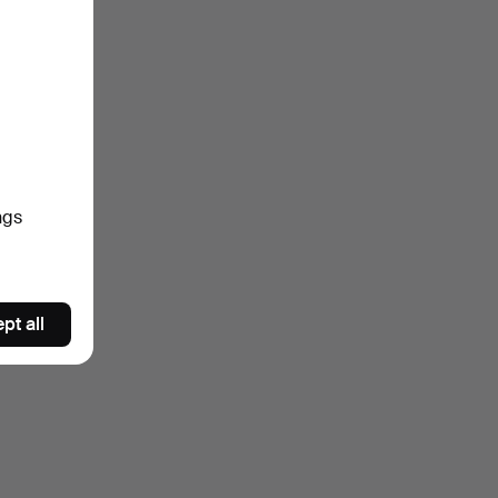
ngs
pt all