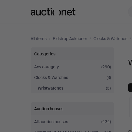
Auctionet.com
All items
/
Bidstrup Auktioner
/
Clocks & Watches
/
Wristwatches
Categories
W
at
Any category
(260)
Clocks & Watches
(3)
Bidstrup
Wristwatches
(3)
Auktioner
Auction houses
All auction houses
(434)
A