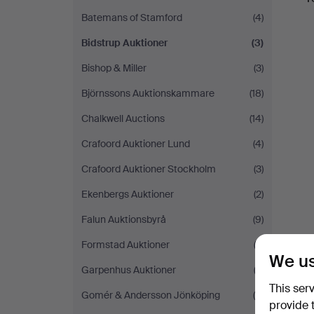
Batemans of Stamford
(4)
Bidstrup Auktioner
(3)
Bishop & Miller
(3)
Björnssons Auktionskammare
(18)
Chalkwell Auctions
(14)
Crafoord Auktioner Lund
(4)
Crafoord Auktioner Stockholm
(3)
Ekenbergs Auktioner
(2)
Falun Auktionsbyrå
(9)
Formstad Auktioner
(3)
We us
Garpenhus Auktioner
(3)
This ser
Gomér & Andersson Jönköping
(4)
provide 