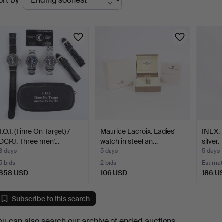
ort by
uctions
T.O.T. (Time On Target) /
Maurice Lacroix. Ladies'
INEX. 
DCPJ. Three men'…
watch in steel an…
silver.
3 days
5 days
5 days
5 bids
2 bids
Estima
358 USD
106 USD
186 U
Subscribe to this search
ou can also search
our archive of ended auctions
.