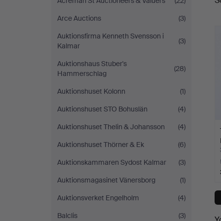
S
Acreman St Auctioneers & Valuers
(22)
a
Arce Auctions
(3)
Auktionsfirma Kenneth Svensson i
(3)
Kalmar
Auktionshaus Stuber's
(28)
Hammerschlag
Auktionshuset Kolonn
(1)
Auktionshuset STO Bohuslän
(4)
Auktionshuset Thelin & Johansson
(4)
Auktionshuset Thörner & Ek
(6)
Auktionskammaren Sydost Kalmar
(3)
Auktionsmagasinet Vänersborg
(1)
Auktionsverket Engelholm
(4)
Balclis
(3)
Y