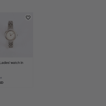
Ladies' watch in
te
SD