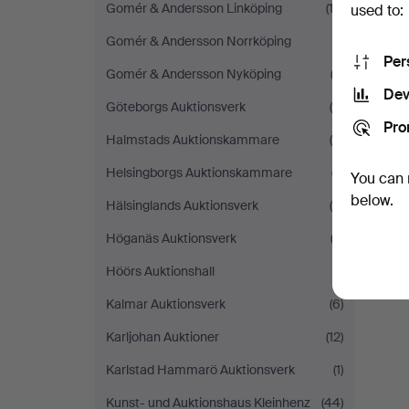
Gomér & Andersson Linköping
(12)
used to:
Gomér & Andersson Norrköping
(1)
Per
Gomér & Andersson Nyköping
(2)
Dev
Göteborgs Auktionsverk
(6)
Pro
Halmstads Auktionskammare
(4)
Helsingborgs Auktionskammare
(7)
You can 
below.
Hälsinglands Auktionsverk
(6)
Höganäs Auktionsverk
(2)
Höörs Auktionshall
(1)
Kalmar Auktionsverk
(6)
Karljohan Auktioner
(12)
Karlstad Hammarö Auktionsverk
(1)
Kunst- und Auktionshaus Kleinhenz
(44)