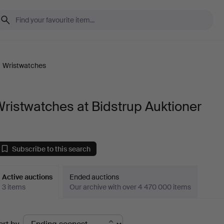
Wristwatches
ristwatches at Bidstrup Auktioner
Subscribe to this search
Active auctions
Ended auctions
3 items
Our archive with over 4 470 000 items
ctive