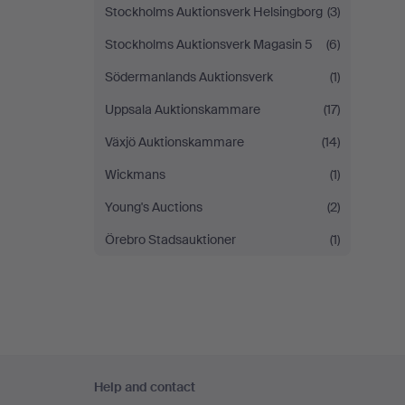
Stockholms Auktionsverk Helsingborg
(3)
Stockholms Auktionsverk Magasin 5
(6)
Södermanlands Auktionsverk
(1)
Uppsala Auktionskammare
(17)
Växjö Auktionskammare
(14)
Wickmans
(1)
Young's Auctions
(2)
Örebro Stadsauktioner
(1)
Footer
Help and contact
navigation