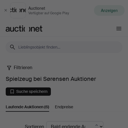
Auctionet
Anzeigen
Schließen
Verfügbar auf Google Play
Auctionet.com
Filtrieren
Spielzeug
Spielzeug bei Sørensen Auktioner
bei
Suche speichern
Sørensen
Laufende Auktionen
(6)
Endpreise
Auktioner
Laufende
Sortieren