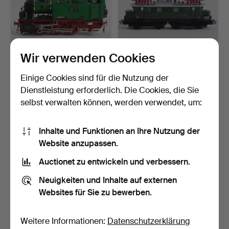
Wir verwenden Cookies
Einige Cookies sind für die Nutzung der
Deutsche Reichsbahn 99
TRIX H0 22701, Altbau-
211 LGB Lokomotive.
Elektrolok (Elektrol…
Dienstleistung erforderlich. Die Cookies, die Sie
4 Tage
4 Tage
selbst verwalten können, werden verwendet, um:
3 Gebote
Schätzwert
273 USD
185 USD
Inhalte und Funktionen an Ihre Nutzung der
Website anzupassen.
Auctionet zu entwickeln und verbessern.
Neuigkeiten und Inhalte auf externen
Websites für Sie zu bewerben.
Weitere Informationen:
Datenschutzerklärung