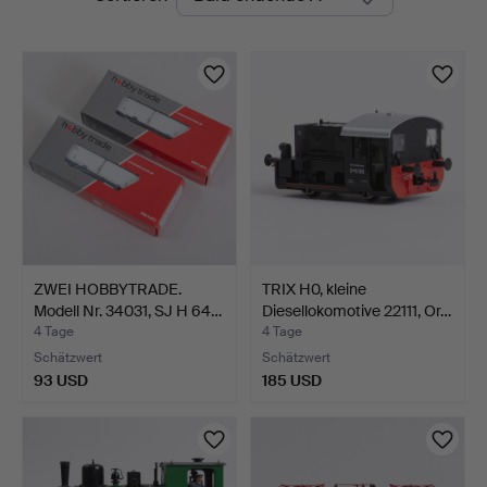
Auktionen
ZWEI HOBBYTRADE.
TRIX H0, kleine
Modell Nr. 34031, SJ H 64…
Diesellokomotive 22111, Or…
4 Tage
4 Tage
Schätzwert
Schätzwert
93 USD
185 USD