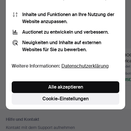
Inhalte und Funktionen an Ihre Nutzung der
Website anzupassen.
Auctionet zu entwickeln und verbessern.
Neuigkeiten und Inhalte auf externen
Websites für Sie zu bewerben.
DAMPFMASCHINE,
ROULETTE-RAD,
EISHO
John Ericsson, Alga.
Poker-Rad, erste Hälfte
"Hurric
Weitere Informationen:
Datenschutzerklärung
des …
& Co…
Beendet 24. Jun 2026
Beendet 23. Jun 2026
Beendet
4 Gebote
8 Gebote
16 Gebot
48 USD
64 USD
127 US
Alle akzeptieren
Cookie-Einstellungen
Fußzeilen-
Hilfe und Kontakt
Navigation
Kontakt mit dem Support aufnehmen