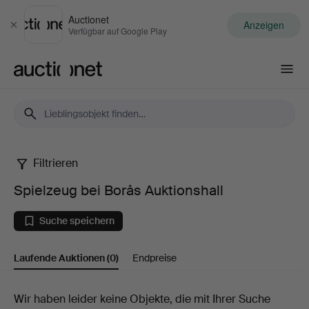
Auctionet
Anzeigen
Schließen
Verfügbar auf Google Play
Auctionet.com
Filtrieren
Spielzeug
Spielzeug bei Borås Auktionshall
bei
Suche speichern
Borås
Laufende Auktionen
(0)
Endpreise
Auktionshall
Laufende
Wir haben leider keine Objekte, die mit Ihrer Suche