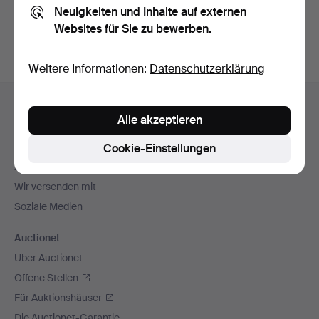
Neuigkeiten und Inhalte auf externen
Archiv
suchen.
Websites für Sie zu bewerben.
Weitere Informationen:
Datenschutzerklärung
Fußzeilen-
Hilfe und Kontakt
Navigation
Alle akzeptieren
Kontakt mit dem Support aufnehmen
Alle Auktionshäuser
Cookie-Einstellungen
Zahlungsweisen
Wir versenden mit
Soziale Medien
Auctionet
Über Auctionet
Offene Stellen
Für Auktionshäuser
Die Auctionet-Garantie