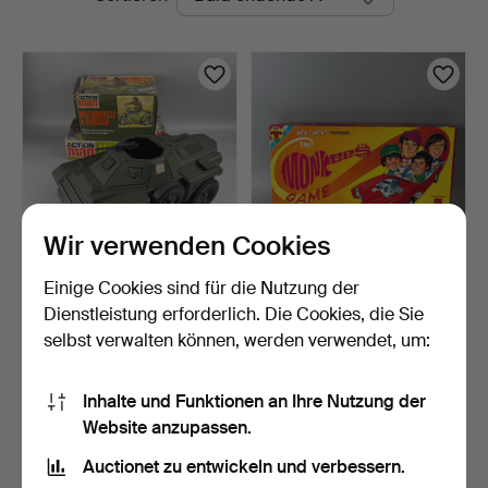
Auktionen
Wir verwenden Cookies
Einige Cookies sind für die Nutzung der
ACTION MAN
TRANSOGRAM MONKEES
SAMMLERSTÜCKE.
BRETTSPIEL.
Dienstleistung erforderlich. Die Cookies, die Sie
2 Tage
2 Tage
selbst verwalten können, werden verwendet, um:
2 Gebote
Schätzwert
41 USD
27 USD
Inhalte und Funktionen an Ihre Nutzung der
Website anzupassen.
Suche speichern
Auctionet zu entwickeln und verbessern.
Sie können auch in
Beendete Auktionen aus unserem