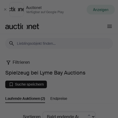
Auctionet
Anzeigen
Schließen
Verfügbar auf Google Play
Auctionet.com
Filtrieren
Spielzeug
Spielzeug bei Lyme Bay Auctions
bei
Suche speichern
Lyme
Laufende Auktionen
(2)
Endpreise
Bay
Auctions
Laufende
Sortieren