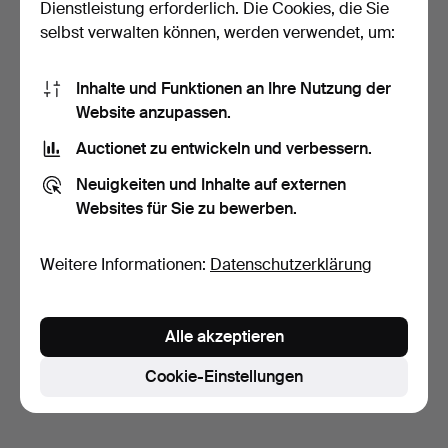
Dienstleistung erforderlich. Die Cookies, die Sie
selbst verwalten können, werden verwendet, um:
Inhalte und Funktionen an Ihre Nutzung der
Website anzupassen.
Auctionet zu entwickeln und verbessern.
LEGO TECHNIC 8448
SUPER STREET
Neuigkeiten und Inhalte auf externen
SENSATION M…
4 Tage
Websites für Sie zu bewerben.
Schätzwert
54 USD
Weitere Informationen:
Datenschutzerklärung
Suche speichern
Sie können auch in
Beendete Auktionen aus unserem
Alle akzeptieren
Archiv
suchen.
Cookie-Einstellungen