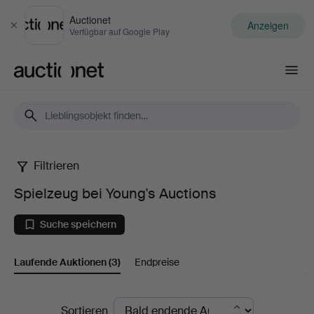
Auctionet
Anzeigen
Schließen
Verfügbar auf Google Play
Auctionet.com
Filtrieren
Spielzeug
Spielzeug bei Young's Auctions
bei
Suche speichern
Young's
Laufende Auktionen
(3)
Endpreise
Auctions
Laufende
Sortieren