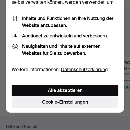
Alle Objekte anzeigen
selbst verwalten können, werden verwendet, um:
Inhalte und Funktionen an Ihre Nutzung der
Website anzupassen.
Auctionet zu entwickeln und verbessern.
Neuigkeiten und Inhalte auf externen
Websites für Sie zu bewerben.
PUPPENHAUS mit
TELEFON, Kunststoff,
ZEITSC
Einrichtung.
Micky Maus, Tyco,
BÜCHER
Weitere Informationen:
Datenschutzerklärung
End…
und 9…
Beendet 8. Aug 2026
Beendet 7. Aug 2026
Beendet 
1 Gebot
2 Gebote
2 Gebot
32 USD
37 USD
37 USD
Alle akzeptieren
Cookie-Einstellungen
Fußzeilen-
Hilfe und Kontakt
Navigation