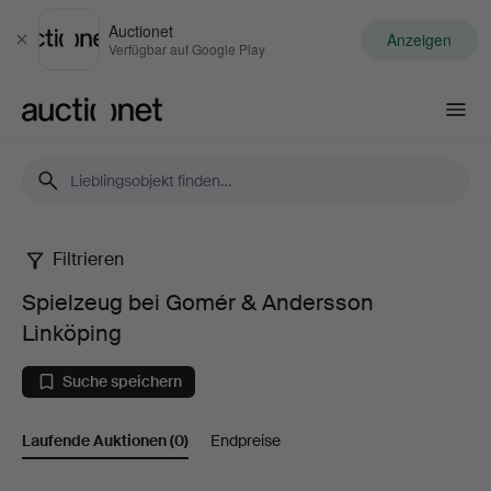
Auctionet
Anzeigen
Schließen
Verfügbar auf Google Play
Auctionet.com
Filtrieren
Spielzeug
Spielzeug bei Gomér & Andersson
bei
Linköping
Gomér
Suche speichern
&
Laufende Auktionen
(0)
Endpreise
Andersson