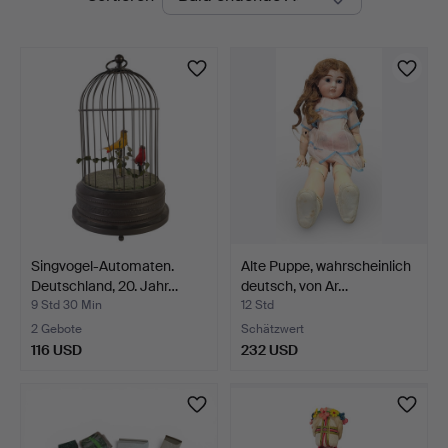
Auktionen
Singvogel-Automaten.
Alte Puppe, wahrscheinlich
Deutschland, 20. Jahr…
deutsch, von Ar…
9 Std 30 Min
12 Std
2 Gebote
Schätzwert
116 USD
232 USD