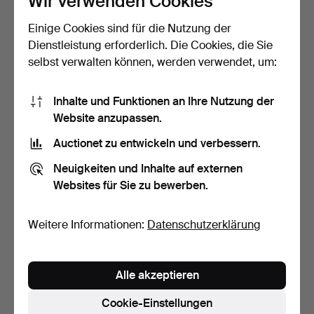
Wir verwenden Cookies
Einige Cookies sind für die Nutzung der
Bela. Französische Puppe
JC. S.A. Zelluloidpuppe
aus den 1950er Ja…
"Luisito" mit bewe…
Dienstleistung erforderlich. Die Cookies, die Sie
11 Tage
11 Tage
selbst verwalten können, werden verwendet, um:
Schätzwert
1 Gebot
53 USD
24 USD
Inhalte und Funktionen an Ihre Nutzung der
Website anzupassen.
Auctionet zu entwickeln und verbessern.
Neuigkeiten und Inhalte auf externen
Websites für Sie zu bewerben.
Weitere Informationen:
Datenschutzerklärung
Sammlung von drei Puppen
Kewpie. Vintage Lefton,
Alle akzeptieren
aus Kompositionsm…
Babyfigur aus poly…
11 Tage
11 Tage
Cookie-Einstellungen
Schätzwert
Schätzwert