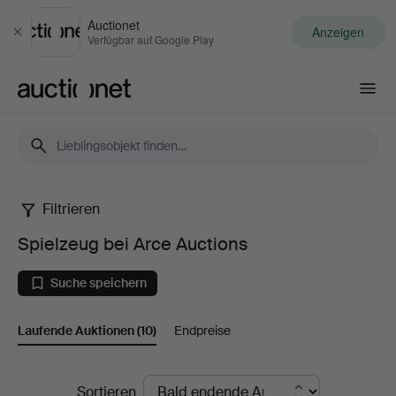
Auctionet
Anzeigen
Schließen
Verfügbar auf Google Play
Auctionet.com
Filtrieren
Spielzeug
Spielzeug bei Arce Auctions
bei
Suche speichern
Arce
Laufende Auktionen
(10)
Endpreise
Auctions
Laufende
Sortieren