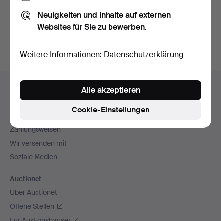
Sie können auch in
Beendete Auktionen aus unserem
Neuigkeiten und Inhalte auf externen
Archiv
suchen.
Websites für Sie zu bewerben.
Weitere Informationen:
Datenschutzerklärung
Fußzeilen-
Hilfe und Kontakt
Alle akzeptieren
Navigation
Kontakt mit dem Support aufnehmen
Cookie-Einstellungen
Alle Auktionshäuser
Zahlungsweisen
Wir versenden mit
Soziale Medien
Auctionet
Über Auctionet
Offene Stellen
Für Auktionshäuser