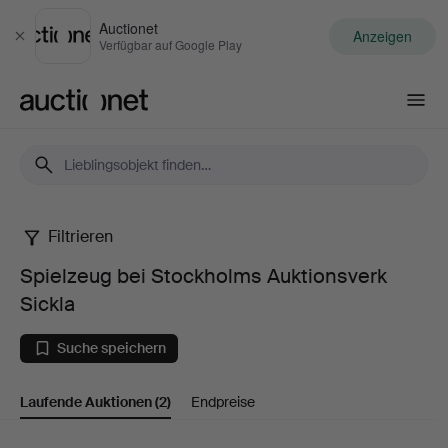
Auctionet
Anzeigen
Schließen
Verfügbar auf Google Play
Auctionet.com
Filtrieren
Spielzeug
Spielzeug bei Stockholms Auktionsverk
bei
Sickla
Stockholms
Suche speichern
Auktionsverk
Laufende Auktionen
(2)
Endpreise
Sickla