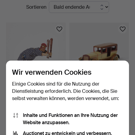
Laufende
Sortieren
Auktionen
Wir verwenden Cookies
Einige Cookies sind für die Nutzung der
LEHMANN. AJAX Nr.
DISTLER. Limousine, "J.D.
Dienstleistung erforderlich. Die Cookies, die Sie
659, Akrobat, lithograph…
5681", lithograp…
selbst verwalten können, werden verwendet, um:
2 Tage
5 Tage
4 Gebote
Schätzwert
410 USD
527 USD
Inhalte und Funktionen an Ihre Nutzung der
Website anzupassen.
Ausgewähltes
Objekt
Suche speichern
Auctionet zu entwickeln und verbessern.