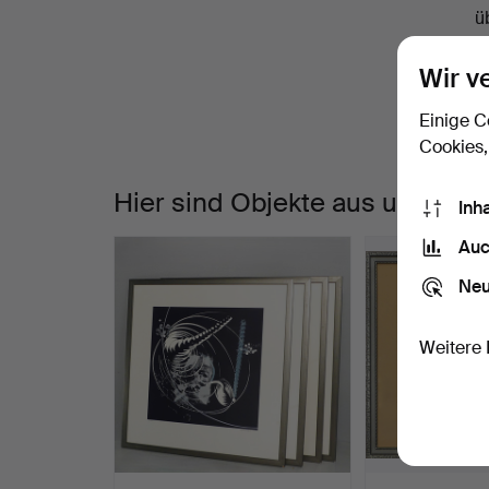
A
ü
K
Wir v
M
h
Einige C
Cookies,
Hier sind Objekte aus unserem
Inh
Auc
Neu
Weitere 