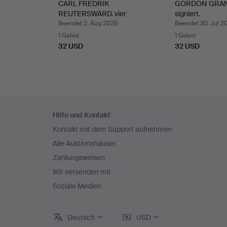
CARL FREDRIK
GORDON GRANT. 
REUTERSWÄRD. vier
signiert.
Farblithogr…
Beendet 2. Aug 2026
Beendet 30. Jul 2
1 Gebot
1 Gebot
32 USD
32 USD
Fußzeilen-
Hilfe und Kontakt
Navigation
Kontakt mit dem Support aufnehmen
Alle Auktionshäuser
Zahlungsweisen
Wir versenden mit
Soziale Medien
Deutsch
USD