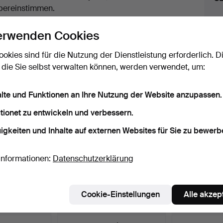
uktionen
bereinstimmen.
licken Sie oben auf
“Suche speichern”
, um eine
erwenden Cookies
ail zu erhalten, sobald dieses Objekt
ereingekommen ist.
ookies sind für die Nutzung der Dienstleistung erforderlich. D
 die Sie selbst verwalten können, werden verwendet, um:
 Archiv, die mit Ihrer Suche übereinsti
alte und Funktionen an Ihre Nutzung der Website anzupassen.
tionet zu entwickeln und verbessern.
igkeiten und Inhalte auf externen Websites für Sie zu bewerb
Informationen:
Datenschutzerklärung
Cookie-Einstellungen
Alle akzep