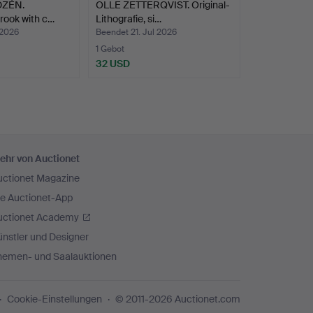
DZÉN.
OLLE ZETTERQVIST. Original-
Brook with c…
Lithografie, si…
 2026
Beendet 21. Jul 2026
1 Gebot
32 USD
ehr von Auctionet
uctionet Magazine
ie Auctionet-App
uctionet Academy
nstler und Designer
hemen- und Saalauktionen
Cookie-Einstellungen
© 2011-2026 Auctionet.com