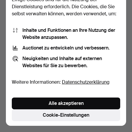
Dienstleistung erforderlich. Die Cookies, die Sie
selbst verwalten können, werden verwendet, um:
Inhalte und Funktionen an Ihre Nutzung der
Website anzupassen.
Auctionet zu entwickeln und verbessern.
SILVI LIIVA, ESTONIA (1941).
Neuigkeiten und Inhalte auf externen
"På kvällen",…
Websites für Sie zu bewerben.
2 Tage
5 Gebote
129 USD
Weitere Informationen:
Datenschutzerklärung
Suche speichern
Alle akzeptieren
Sie können auch in
Beendete Auktionen aus unserem
Archiv
suchen.
Cookie-Einstellungen