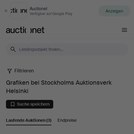
Auctionet
Anzeigen
Schließen
Verfügbar auf Google Play
Auctionet.com
Filtrieren
Grafiken
Grafiken bei Stockholms Auktionsverk
bei
Helsinki
Stockholms
Suche speichern
Auktionsverk
Laufende Auktionen
(3)
Endpreise
Helsinki