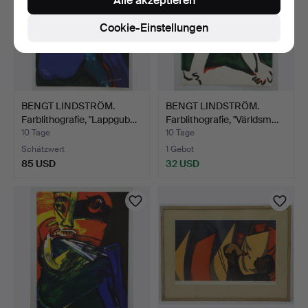
Alle akzeptieren
Cookie-Einstellungen
BENGT LINDSTRÖM.
BENGT LINDSTRÖM.
Farblithografie, "Lappgub…
Farblithografie, "Världsm…
10 Tage
10 Tage
Schätzwert
1 Gebot
85 USD
32 USD