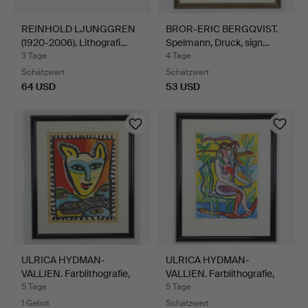
REINHOLD LJUNGGREN
BROR-ERIC BERGQVIST.
(1920-2006). Lithografi…
Spelmann, Druck, sign…
3 Tage
4 Tage
Schätzwert
Schätzwert
64 USD
53 USD
ULRICA HYDMAN-
ULRICA HYDMAN-
VALLIEN. Farblithografie,
VALLIEN. Farblithografie,
si…
si…
5 Tage
5 Tage
1 Gebot
Schätzwert