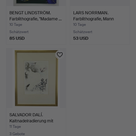
BENGT LINDSTRÖM.
LARS NORRMAN.
Farblithografie, "Madame …
Farblithografie, Mann
zwisch…
10 Tage
10 Tage
Schätzwert
Schätzwert
85 USD
53 USD
SALVADOR DALÍ.
Kaltnadelradierung mit
Kolo…
11 Tage
3 Gebote