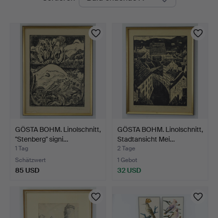
Auktionen
GÖSTA BOHM. Linolschnitt,
GÖSTA BOHM. Linolschnitt,
"Stenberg" signi…
Stadtansicht Mei…
1 Tag
2 Tage
Schätzwert
1 Gebot
85 USD
32 USD