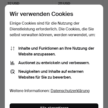
32 USD
211 USD
Wir verwenden Cookies
Einige Cookies sind für die Nutzung der
Dienstleistung erforderlich. Die Cookies, die Sie
selbst verwalten können, werden verwendet, um:
Inhalte und Funktionen an Ihre Nutzung der
Website anzupassen.
Auctionet zu entwickeln und verbessern.
JEAN HONORÉ
BROR ERIC BERGKVIST.
FRAGONARD. NACH.
Druck, nach "Spelman …
Neuigkeiten und Inhalte auf externen
Kupferstiche,…
8 Tage
9 Tage
Websites für Sie zu bewerben.
Schätzwert
Schätzwert
64 USD
64 USD
Weitere Informationen:
Datenschutzerklärung