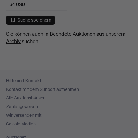
64 USD
Suche speichern
Sie können auch in
Beendete Auktionen aus unserem
Archiv
suchen.
Fußzeilen-
Hilfe und Kontakt
Navigation
Kontakt mit dem Support aufnehmen
Alle Auktionshäuser
Zahlungsweisen
Wir versenden mit
Soziale Medien
Auctionet