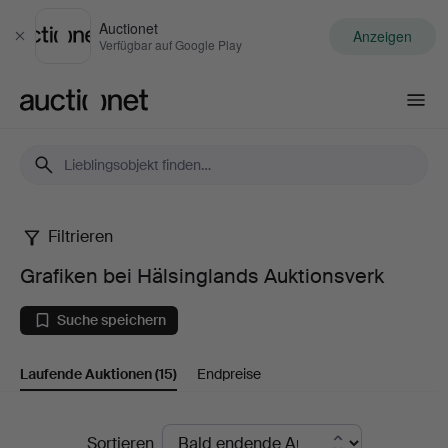
Auctionet
Anzeigen
Schließen
Verfügbar auf Google Play
Auctionet.com
Filtrieren
Grafiken
Grafiken bei Hälsinglands Auktionsverk
bei
Suche speichern
Hälsinglands
Laufende Auktionen
(15)
Endpreise
Auktionsverk
Laufende
Sortieren