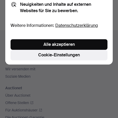
Neuigkeiten und Inhalte auf externen
Archiv
suchen.
Websites für Sie zu bewerben.
Weitere Informationen:
Datenschutzerklärung
Fußzeilen-
Hilfe und Kontakt
Navigation
Alle akzeptieren
Kontakt mit dem Support aufnehmen
Alle Auktionshäuser
Cookie-Einstellungen
Zahlungsweisen
Wir versenden mit
Soziale Medien
Auctionet
Über Auctionet
Offene Stellen
Für Auktionshäuser
Die Auctionet-Garantie