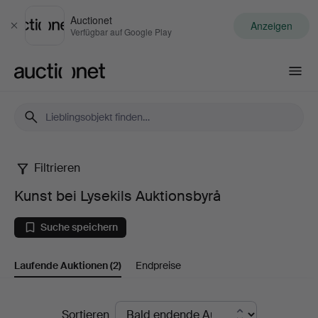
Auctionet
Anzeigen
Schließen
Verfügbar auf Google Play
Auctionet.com
Filtrieren
Kunst
Kunst bei Lysekils Auktionsbyrå
bei
Suche speichern
Lysekils
Laufende Auktionen
(2)
Endpreise
Auktionsbyrå
Laufende
Sortieren