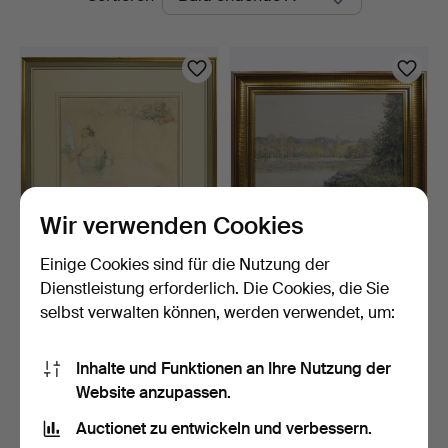
Auktionen
Wir verwenden Cookies
Einige Cookies sind für die Nutzung der
ROBERT HÖGFELDT.
ROBERT HÖGFELDT.
Zeichnung, "Susanna i
Landschaft, signiert.
Dienstleistung erforderlich. Die Cookies, die Sie
bad…
5 Tage
6 Tage
selbst verwalten können, werden verwendet, um:
1 Gebot
Schätzwert
32 USD
127 USD
Inhalte und Funktionen an Ihre Nutzung der
Website anzupassen.
Suche speichern
Auctionet zu entwickeln und verbessern.
Sie können auch in
Beendete Auktionen aus unserem