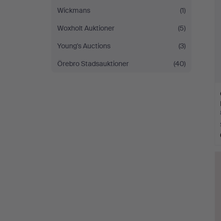
Wickmans
(1)
Woxholt Auktioner
(5)
Young's Auctions
(3)
Örebro Stadsauktioner
(40)