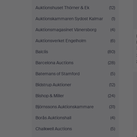
Auktionshuset Thörner & Ek
(12)
Auktionskammaren Sydost Kalmar
(1)
Auktionsmagasinet Vänersborg
(4)
Auktionsverket Engelholm
(6)
Balclis
(80)
Barcelona Auctions
(28)
Batemans of Stamford
(5)
Bidstrup Auktioner
(12)
Bishop & Miller
(24)
Björnssons Auktionskammare
(31)
Borås Auktionshall
(4)
Chalkwell Auctions
(5)