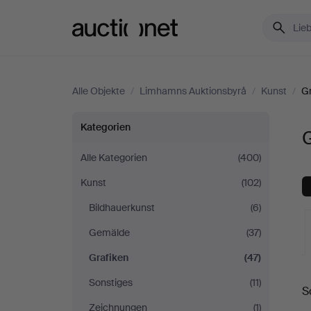
Auctionet.com
Alle Objekte
/
Limhamns Auktionsbyrå
/
Kunst
/
Gr
Grafiken
Kategorien
bei
Alle Kategorien
(400)
Kunst
(102)
Limhamns
Bildhauerkunst
(6)
Auktionsbyrå
Gemälde
(37)
Grafiken
(47)
L
Sonstiges
(11)
S
A
Zeichnungen
(1)