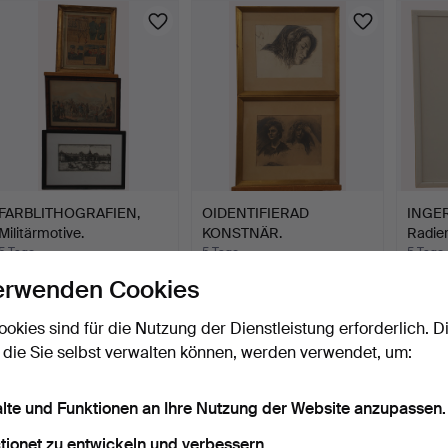
FARBLITHOGRAFIEN,
OIDENTIFIERAD
INGER
Militärmotive.
KONSTNÄR.
Radie
LITHOGRAFIE, Fraue…
Lands
5 Tage
5 Tage
5 Tage
Schätzwert
1 Gebot
Schätz
erwenden Cookies
85 USD
32 USD
53 U
ookies sind für die Nutzung der Dienstleistung erforderlich. D
 die Sie selbst verwalten können, werden verwendet, um:
alte und Funktionen an Ihre Nutzung der Website anzupassen.
tionet zu entwickeln und verbessern.