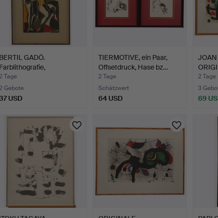
BERTIL GADÖ.
TIERMOTIVE, ein Paar,
JOAN 
Farblithografie,
Offsetdruck, Hase bz…
ORIG
"Hesperidern…
FARB
2 Tage
2 Tage
2 Tage
2 Gebote
Schätzwert
3 Gebo
37 USD
64 USD
69 U