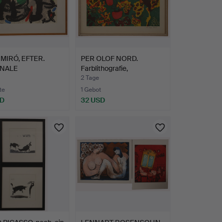
MIRÓ, EFTER.
PER OLOF NORD.
INALE
Farblithografie,
LITHOGRAFI…
Kompositio…
2 Tage
te
1 Gebot
SD
32 USD