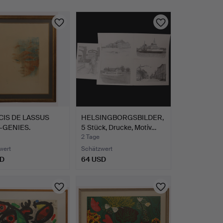
IS DE LASSUS
HELSINGBORGSBILDER,
-GENIES.
5 Stück, Drucke, Motiv…
rung,…
2 Tage
wert
Schätzwert
SD
64 USD