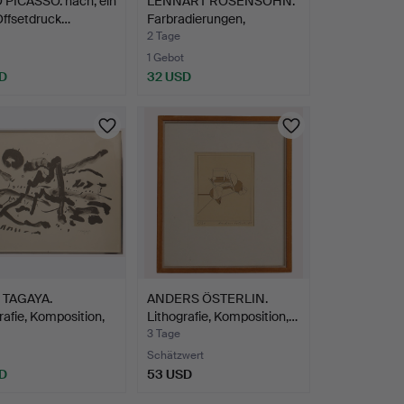
 PICASSO. nach, ein
LENNART ROSENSOHN.
Offsetdruck…
Farbradierungen,
Mensch…
2 Tage
1 Gebot
D
32 USD
 TAGAYA.
ANDERS ÖSTERLIN.
rafie, Komposition,
Lithografie, Komposition,…
3 Tage
Schätzwert
D
53 USD