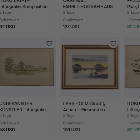
ITOKU TAGAYA.
ORIGINALE
PABLO
Lithografie, Komposition,
FARBLITHOGRAFIE AUS
Paar, 
nu…
DERRIÈRE LE …
2 Tage
2 Tage
2 Tage
Schätzwert
Schätzwert
1 Gebot
64 USD
127 USD
32 US
UNBEKANNTER
LARS HOLM. (1956-),
ITOKU
KÜNSTLER. Lithografie,
Aquarell, Eiderenten a…
Lithog
chateau…
nu…
2 Tage
2 Tage
2 Tage
Schätzwert
Schätzwert
1 Gebot
53 USD
106 USD
32 US