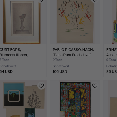
CURT FORS,
PABLO PICASSO. NACH.
ERNS
Blumenstillleben,
"Dans Runt Fredsduva"…
Ausste
Farblithograf…
B…
8 Tage
9 Tage
9 Tage
Schätzwert
Schätzwert
Schätz
64 USD
106 USD
85 U