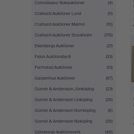
Connoisseur Bokauktioner
(4)
Crafoord Auktioner Lund
(11)
Crafoord Auktioner Malmö
(10)
Crafoord Auktioner Stockholm
(176)
Ekenbergs Auktioner
(21)
Falun Auktionsbyrå
(33)
Formstad Auktioner
(13)
Garpenhus Auktioner
(87)
Gomér & Andersson Jönköping
(23)
Gomér & Andersson Linköping
(28)
Gomér & Andersson Norrköping
(6)
Gomér & Andersson Nyköping
(28)
Göteborgs Auktionsverk
(46)