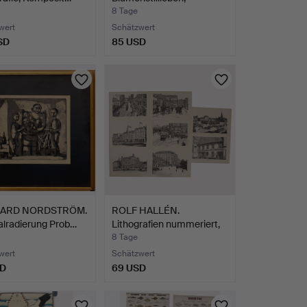
Farblithograf…
8 Tage
wert
Schätzwert
SD
85 USD
ARD NORDSTRÖM.
ROLF HALLÉN.
alradierung Prob…
Lithografien nummeriert,
sign…
8 Tage
wert
Schätzwert
SD
69 USD