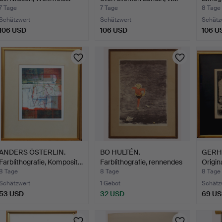
7 Tage
7 Tage
8 Tage
Schätzwert
Schätzwert
Schätz
106 USD
106 USD
106 U
ANDERS ÖSTERLIN.
BO HULTÉN.
GERH
Farblithografie, Komposit…
Farblithografie, rennendes
Origin
Mädc…
8 Tage
8 Tage
8 Tage
Schätzwert
1 Gebot
Schätz
53 USD
32 USD
69 U