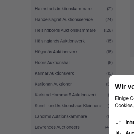
Halmstads Auktionskammare
(71)
Handelslagret Auktionsservice
(24)
Helsingborgs Auktionskammare
(128)
Hälsinglands Auktionsverk
(15)
Höganäs Auktionsverk
(18)
Höörs Auktionshall
(8)
Kalmar Auktionsverk
(15)
Karljohan Auktioner
(37)
Wir v
Karlstad Hammarö Auktionsverk
(6)
Einige C
Cookies,
Kunst- und Auktionshaus Kleinhenz
(11)
Laholms Auktionskammare
(15)
Inh
Lawrences Auctioneers
(46)
Auc