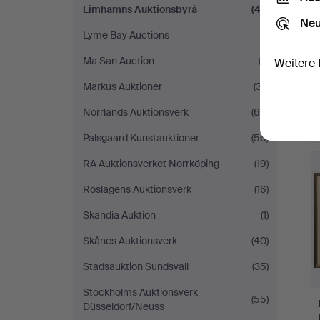
Limhamns Auktionsbyrå
(47)
Neu
Lyme Bay Auctions
(1)
Ma San Auction
(3)
Weitere 
Markus Auktioner
(37)
Norrlands Auktionsverk
(69)
Palsgaard Kunstauktioner
(56)
RA Auktionsverket Norrköping
(19)
Roslagens Auktionsverk
(16)
Skandia Auktion
(1)
Skånes Auktionsverk
(40)
Stadsauktion Sundsvall
(35)
Stockholms Auktionsverk
(55)
Düsseldorf/Neuss