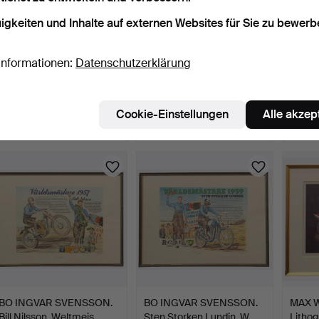
igkeiten und Inhalte auf externen Websites für Sie zu bewerb
Informationen:
Datenschutzerklärung
ANDERS ÖSTERLIN.
BO INGVAR SVENSSON.
BO I
Farblithografie, "Kastanj…
Rolf Tibblin, Weltmeis…
Gunna
6 Tage
7 Tage
7 Tage
Cookie-Einstellungen
Alle akzep
Schätzwert
Schätzwert
Schätz
69 USD
106 USD
106 U
BO INGVAR SVENSSON.
BO INGVAR SVENSSON.
MAX 
Bill Nilsson, Weltmeis…
Sten Storken Lundin, W…
Lithog