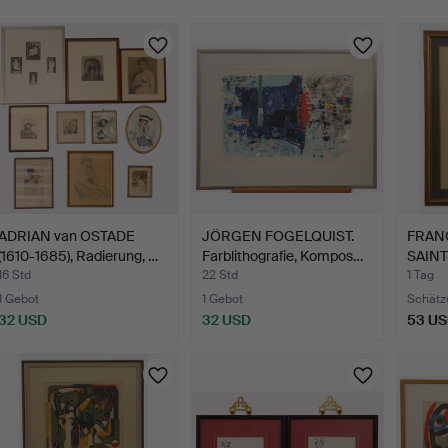
ADRIAN van OSTADE
JÖRGEN FOGELQUIST.
FRANC
(1610-1685), Radierung, …
Farblithografie, Kompos…
SAINT
Radie
16 Std
22 Std
1 Tag
1 Gebot
1 Gebot
Schätz
32 USD
32 USD
53 U