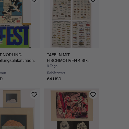
T NORLIND.
TAFELN MIT
llungsplakat, nach,
FISCHMOTIVEN 4 Stk.,
Scandinavi…
9 Tage
wert
Schätzwert
SD
64 USD