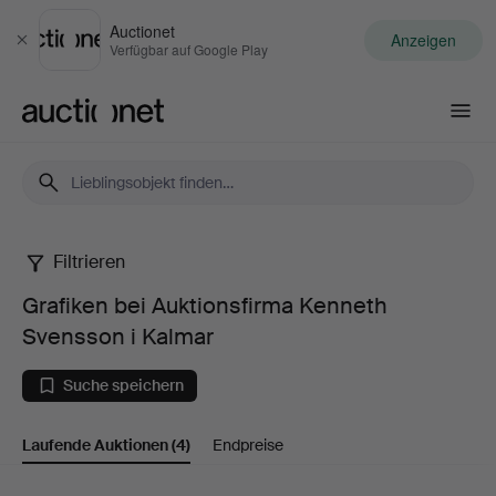
Auctionet
Anzeigen
Schließen
Verfügbar auf Google Play
Auctionet.com
Filtrieren
Grafiken
Grafiken bei Auktionsfirma Kenneth
bei
Svensson i Kalmar
Auktionsfirma
Suche speichern
Kenneth
Laufende Auktionen
(4)
Endpreise
Svensson