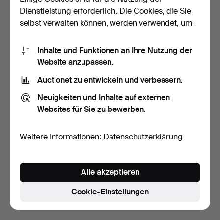
Dienstleistung erforderlich. Die Cookies, die Sie
selbst verwalten können, werden verwendet, um:
Inhalte und Funktionen an Ihre Nutzung der
Website anzupassen.
Auctionet zu entwickeln und verbessern.
SVEN PERSSON.
LUCIANO PAVAROTTI.
Neuigkeiten und Inhalte auf externen
"Gammelgård Bårby
"Fiori", Serigrafie, si…
Websites für Sie zu bewerben.
Öland", Li…
6 Tage
6 Tage
Schätzwert
Schätzwert
43 USD
211 USD
Weitere Informationen:
Datenschutzerklärung
Suche speichern
Alle akzeptieren
Sie können auch in
Beendete Auktionen aus unserem
Archiv
suchen.
Cookie-Einstellungen