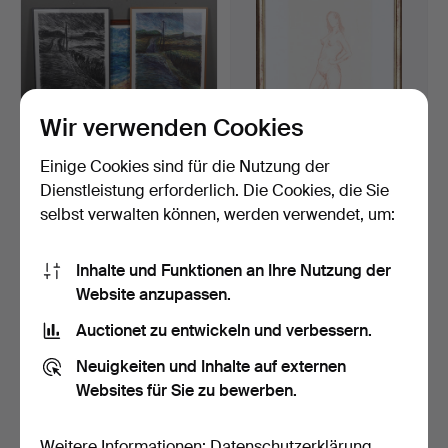
Wir verwenden Cookies
Einige Cookies sind für die Nutzung der
PER BAAGØE.
BIRGER STRÅÅT.
Dienstleistung erforderlich. Die Cookies, die Sie
Farblithografien, 3 Stk.,
Lithografie, Frauenskizze, …
selbst verwalten können, werden verwendet, um:
sign…
2 Tage
5 Tage
Schätzwert
Schätzwert
85 USD
43 USD
Inhalte und Funktionen an Ihre Nutzung der
Website anzupassen.
Auctionet zu entwickeln und verbessern.
Neuigkeiten und Inhalte auf externen
Websites für Sie zu bewerben.
Weitere Informationen:
Datenschutzerklärung