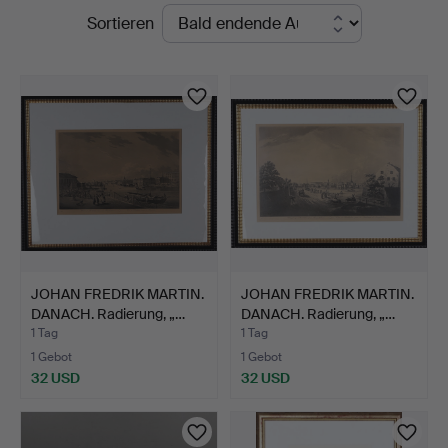
Laufende
Sortieren
Norrköping
Auktionen
JOHAN FREDRIK MARTIN.
JOHAN FREDRIK MARTIN.
DANACH. Radierung, „…
DANACH. Radierung, „…
1 Tag
1 Tag
1 Gebot
1 Gebot
32 USD
32 USD