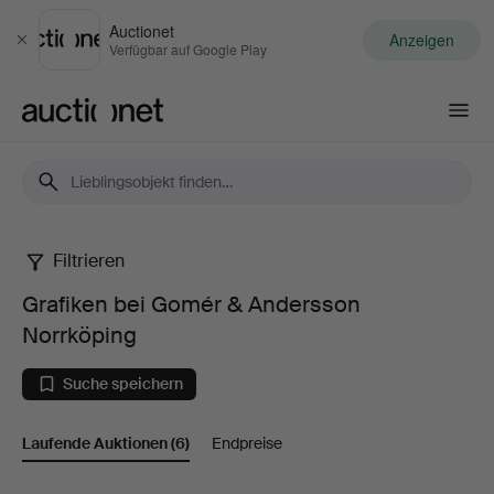
Auctionet
Anzeigen
Schließen
Verfügbar auf Google Play
Auctionet.com
Filtrieren
Grafiken
Grafiken bei Gomér & Andersson
bei
Norrköping
Gomér
Suche speichern
&
Laufende Auktionen
(6)
Endpreise
Andersson