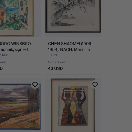
BORG WINSBRO.
CHEN SHAOMEI (1909-
echnik, signiert.
1954). NACH. Mann im
Bo…
7 Min
11 Std
wert
Schätzwert
SD
43 USD