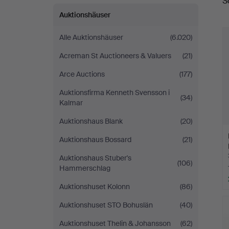
S
A
Auktionshäuser
Alle Auktionshäuser
(6.020)
Acreman St Auctioneers & Valuers
(21)
Arce Auctions
(177)
Auktionsfirma Kenneth Svensson i
(34)
Kalmar
Auktionshaus Blank
(20)
Auktionshaus Bossard
(21)
Auktionshaus Stuber's
(106)
Hammerschlag
Auktionshuset Kolonn
(86)
Auktionshuset STO Bohuslän
(40)
Auktionshuset Thelin & Johansson
(62)