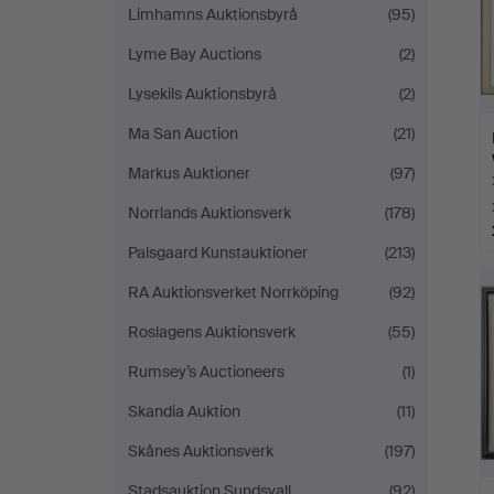
Limhamns Auktionsbyrå
(95)
Lyme Bay Auctions
(2)
Lysekils Auktionsbyrå
(2)
Ma San Auction
(21)
Markus Auktioner
(97)
Norrlands Auktionsverk
(178)
Palsgaard Kunstauktioner
(213)
RA Auktionsverket Norrköping
(92)
Roslagens Auktionsverk
(55)
Rumsey’s Auctioneers
(1)
Skandia Auktion
(11)
Skånes Auktionsverk
(197)
Stadsauktion Sundsvall
(92)