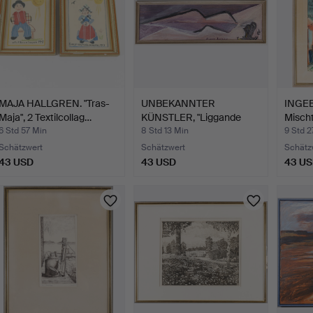
MAJA HALLGREN. "Tras-
UNBEKANNTER
INGE
Maja", 2 Textilcollag…
KÜNSTLER, "Liggande
Mischt
kvinna" Öl…
6 Std 57 Min
8 Std 13 Min
9 Std 2
Schätzwert
Schätzwert
Schätz
43 USD
43 USD
43 U