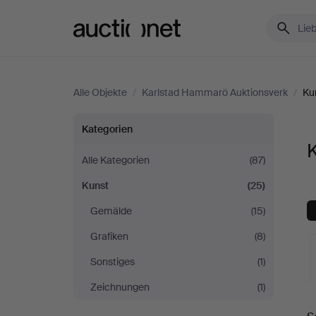
Auctionet.com
Alle Objekte
/
Karlstad Hammarö Auktionsverk
/
Ku
Kunst
Kategorien
bei
Alle Kategorien
(87)
Kunst
(25)
Karlstad
Gemälde
(15)
Hammarö
Grafiken
(8)
Auktionsverk
Sonstiges
(1)
Zeichnungen
(1)
L