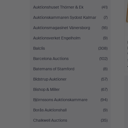
Auktionshuset Thörner & Ek
(41)
Auktionskammaren Sydost Kalmar
(7)
Auktionsmagasinet Vänersborg
(16)
Auktionsverket Engelholm
(9)
Balclis
(308)
Barcelona Auctions
(102)
Batemans of Stamford
(8)
Bidstrup Auktioner
(57)
Bishop & Miller
(67)
Björnssons Auktionskammare
(94)
Borås Auktionshall
(9)
Chalkwell Auctions
(35)