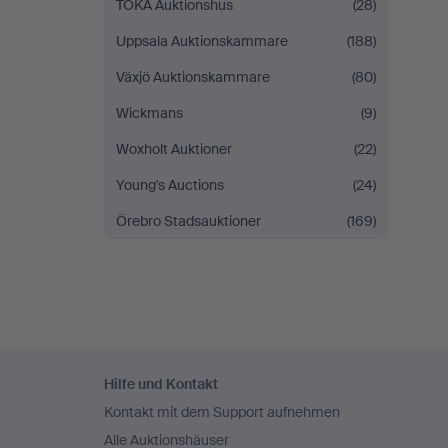
TOKA Auktionshus
(28)
Uppsala Auktionskammare
(188)
Växjö Auktionskammare
(80)
Wickmans
(9)
Woxholt Auktioner
(22)
Young's Auctions
(24)
Örebro Stadsauktioner
(169)
Fußzeilen-
Hilfe und Kontakt
Navigation
Kontakt mit dem Support aufnehmen
Alle Auktionshäuser