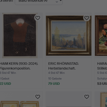
ortieren
uktionen
HAIM KERN (1930-2024).
ERIC RHÖNNSTAD.
HARA
Figurenkomposition.
Herbstlandschaft.
Stilll
und…
3 Std 47 Min
4 Std 47 Min
5 Std 4
1 Gebot
10 Gebote
Schätz
22 USD
79 USD
53 U