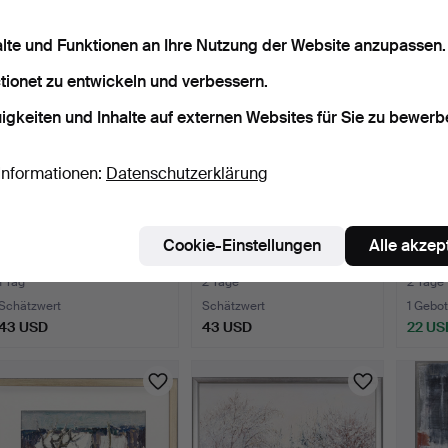
alte und Funktionen an Ihre Nutzung der Website anzupassen.
tionet zu entwickeln und verbessern.
igkeiten und Inhalte auf externen Websites für Sie zu bewerb
Informationen:
Datenschutzerklärung
EVERT LUNDBERG.
ÅKE LYRHOLM. Radierung
UNBE
Cookie-Einstellungen
Alle akzep
Aquarell, signiert -91.
11/50, signiert -80.
KÜNST
Leinwa
1 Tag
2 Tage
2 Tage
Schätzwert
Schätzwert
1 Gebot
43 USD
43 USD
22 US