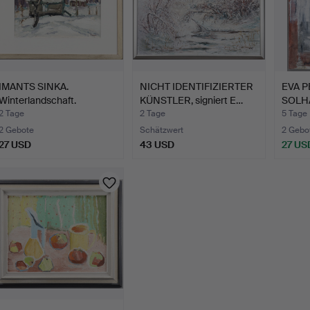
IMANTS SINKA.
NICHT IDENTIFIZIERTER
EVA 
Winterlandschaft.
KÜNSTLER, signiert E…
SOLHA
Leinw
2 Tage
2 Tage
5 Tage
2 Gebote
Schätzwert
2 Gebo
27 USD
43 USD
27 US