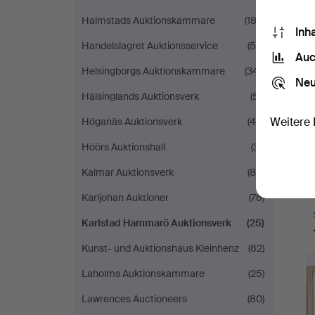
Halmstads Auktionskammare
(183)
Inh
Handelslagret Auktionsservice
(56)
Auc
Helsingborgs Auktionskammare
(341)
Neu
Hälsinglands Auktionsverk
(51)
Weitere 
Höganäs Auktionsverk
(49)
Höörs Auktionshall
(31)
Kalmar Auktionsverk
(89)
Karljohan Auktioner
(76)
Karlstad Hammarö Auktionsverk
(25)
Kunst- und Auktionshaus Kleinhenz
(82)
Laholms Auktionskammare
(25)
Lawrences Auctioneers
(80)