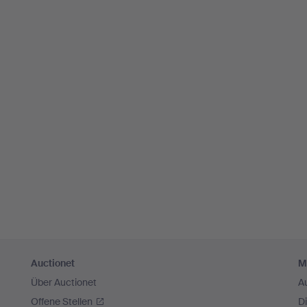
Auctionet
M
Über Auctionet
A
Offene Stellen
D