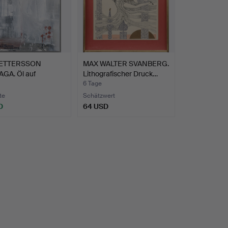
PETTERSSON
MAX WALTER SVANBERG.
GA. Öl auf
Lithografischer Druck…
and, s…
6 Tage
te
Schätzwert
D
64 USD