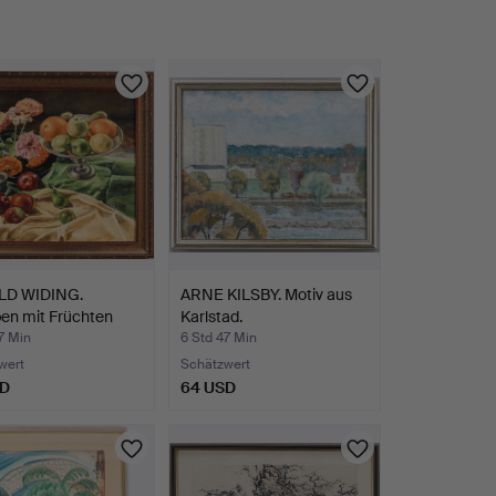
LD WIDING.
ARNE KILSBY. Motiv aus
eben mit Früchten
Karlstad.
7 Min
6 Std 47 Min
wert
Schätzwert
SD
64 USD