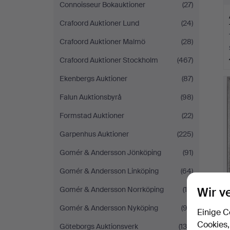
Connoisseur Bokauktioner
(27)
Crafoord Auktioner Lund
(24)
Crafoord Auktioner Malmö
(28)
Crafoord Auktioner Stockholm
(467)
Ekenbergs Auktioner
(87)
Falun Auktionsbyrå
(98)
Formstad Auktioner
(22)
Garpenhus Auktioner
(225)
Gomér & Andersson Jönköping
(91)
Gomér & Andersson Linköping
(64)
Wir v
Gomér & Andersson Norrköping
(15)
Gomér & Andersson Nyköping
(93)
Einige C
Cookies,
Göteborgs Auktionsverk
(136)