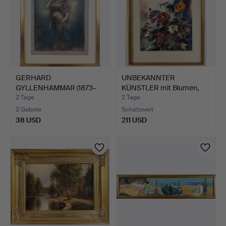
GERHARD
UNBEKANNTER
GYLLENHAMMAR (1873–
KÜNSTLER mit Blumen,
1968). Elegante…
signiert.
2 Tage
2 Tage
2 Gebote
Schätzwert
38 USD
211 USD