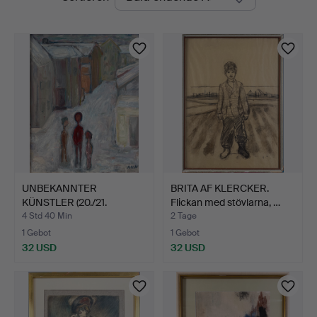
Auktionen
UNBEKANNTER
BRITA AF KLERCKER.
KÜNSTLER (20./21.
Flickan med stövlarna, …
Jahrhundert)…
4 Std 40 Min
2 Tage
1 Gebot
1 Gebot
32 USD
32 USD