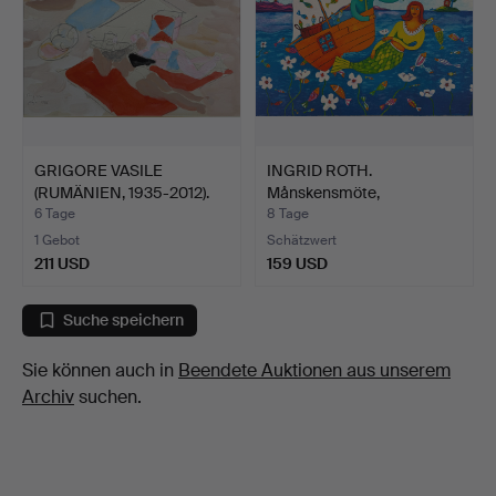
GRIGORE VASILE
INGRID ROTH.
(RUMÄNIEN, 1935-2012).
Månskensmöte,
"Pla…
Farblithografie…
6 Tage
8 Tage
1 Gebot
Schätzwert
211 USD
159 USD
Suche speichern
Sie können auch in
Beendete Auktionen aus unserem
Archiv
suchen.