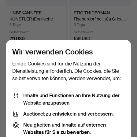
UNBEKANNTER
STIG THIDERMAN.
KÜNSTLER (Englische
Fischerdorf bei Itéa Griec…
Schule, 19…
3 Tage
3 Tage
Schätzwert
Schätzwert
211 USD
159 USD
Wir verwenden Cookies
Einige Cookies sind für die Nutzung der
Dienstleistung erforderlich. Die Cookies, die Sie
selbst verwalten können, werden verwendet, um:
Inhalte und Funktionen an Ihre Nutzung der
Website anzupassen.
Auctionet zu entwickeln und verbessern.
FRANCOIS GALL
UNTO PIISPANEN
(UNGARN/FRANKREICH,
(FINLAND, 1928–2020).
Neuigkeiten und Inhalte auf externen
1912-198…
Stadt…
3 Tage
4 Tage
Websites für Sie zu bewerben.
Schätzwert
Schätzwert