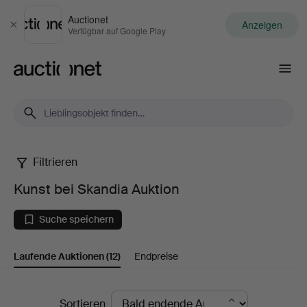
Auctionet
Anzeigen
Schließen
Verfügbar auf Google Play
Auctionet.com
Filtrieren
Kunst
Kunst bei Skandia Auktion
bei
Suche speichern
Skandia
Laufende Auktionen
(12)
Endpreise
Auktion
Laufende
Sortieren