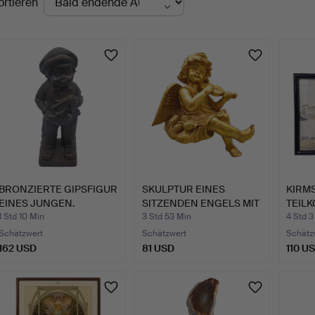
ortieren
uktionen
BRONZIERTE GIPSFIGUR
SKULPTUR EINES
KIRMS
EINES JUNGEN.
SITZENDEN ENGELS MIT
TEIL
VIOLIN…
ZEIC
1 Std 10 Min
3 Std 53 Min
4 Std 3
EINE
Schätzwert
Schätzwert
Schätz
162 USD
81 USD
110 U