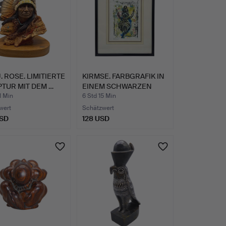
J. ROSE. LIMITIERTE
KIRMSE. FARBGRAFIK IN
TUR MIT DEM …
EINEM SCHWARZEN
RAHM…
1 Min
6 Std 15 Min
wert
Schätzwert
USD
128 USD