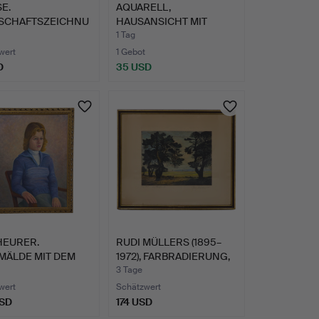
E.
AQUARELL,
SCHAFTSZEICHNU
HAUSANSICHT MIT
 EINEM HOLZ…
SINNSPRUCH, DATI…
1 Tag
wert
1 Gebot
D
35 USD
HEURER.
RUDI MÜLLERS (1895–
MÄLDE MIT DEM
1972), FARBRADIERUNG,
RÄT EIN…
„…
3 Tage
wert
Schätzwert
USD
174 USD