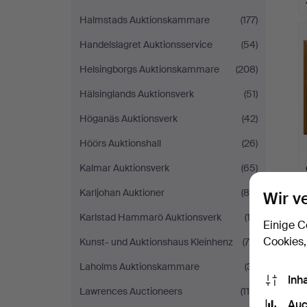
Halmstads Auktionskammare
(177)
Handelslagret Auktionsservice
(54)
Helsingborgs Auktionskammare
(208)
Hälsinglands Auktionsverk
(51)
Höganäs Auktionsverk
(42)
Höörs Auktionshall
(26)
Kalmar Auktionsverk
(65)
Karljohan Auktioner
(84)
Wir v
Karlstad Hammarö Auktionsverk
(13)
Einige C
Cookies,
Kunst- und Auktionshaus Kleinhenz
(76)
Laholms Auktionskammare
(31)
Inh
Lawrences Auctioneers
(115)
Auc