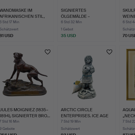
WANDMASKE IM
SIGNIERTES
SKUL
AFRIKANISCHEN STIL,
ÖLGEMÄLDE –
WEIN
METALL.
KÜSTENLANDSCHAFT
GESC
6 Std 17 Min
6 Std 32 Min
6 Std 4
AU…
Schätzwert
1 Gebot
Schätz
81 USD
35 USD
70 US
JULES MOIGNIEZ (1835–
ARCTIC CIRCLE
AQUA
1894), SIGNIERTER BRO…
ENTERPRISES. ICE AGE
„NEC
SKULPTU…
SCHLO
7 Std 16 Min
7 Std 19 Min
7 Std 2
9 Gebote
Schätzwert
Schätz
256 USD
93 USD
87 US