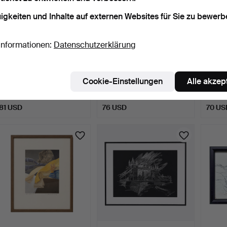
igkeiten und Inhalte auf externen Websites für Sie zu bewerb
Informationen:
Datenschutzerklärung
SIGNIERTES
HOLZFIGUR DES
SIGN
ÖLGEMÄLDE –
HINDUISTISCHEN GOTT
FARB
Cookie-Einstellungen
Alle akzep
FLUSSLANDSCHAFT
GANESHA.
STAD
1 Tag
1 Tag
1 Tag
MIT…
Schätzwert
Schätzwert
Schätz
81 USD
76 USD
70 US