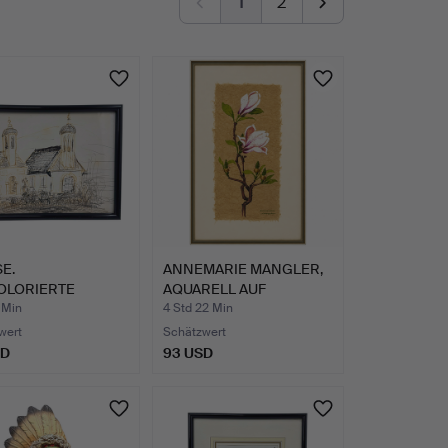
1
2
E.
ANNEMARIE MANGLER,
KOLORIERTE
AQUARELL AUF
HNUNG VON
BLÜTENFASE…
 Min
4 Std 22 Min
R…
wert
Schätzwert
SD
93 USD