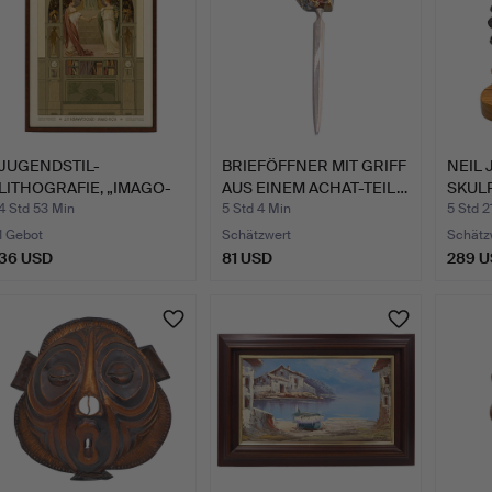
JUGENDSTIL-
BRIEFÖFFNER MIT GRIFF
NEIL 
LITHOGRAFIE, „IMAGO-
AUS EINEM ACHAT-TEIL…
SKULP
PICTA“, PAU…
4 Std 53 Min
5 Std 4 Min
5 Std 2
1 Gebot
Schätzwert
Schätz
36 USD
81 USD
289 