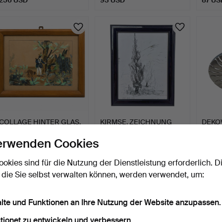
COLLAGE HINTER GLAS,
KIRMSE. ZEICHNUNG
DEKO
JÄGER MIT JAGDHUND.
EINER
MATTS
erwenden Cookies
ZYPRESSENSTUDIE IN…
7 Std 53 Min
8 Std 3 Min
8 Std 1
Schätzwert
Schätzwert
Schätz
ookies sind für die Nutzung der Dienstleistung erforderlich. D
174 USD
133 USD
58 U
 die Sie selbst verwalten können, werden verwendet, um:
alte und Funktionen an Ihre Nutzung der Website anzupassen.
tionet zu entwickeln und verbessern.