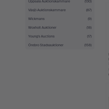
Uppsala Auktionskammare
(130)
Växjö Auktionskammare
(87)
Wickmans
(9)
Woxholt Auktioner
(18)
Young's Auctions
(17)
Örebro Stadsauktioner
(158)