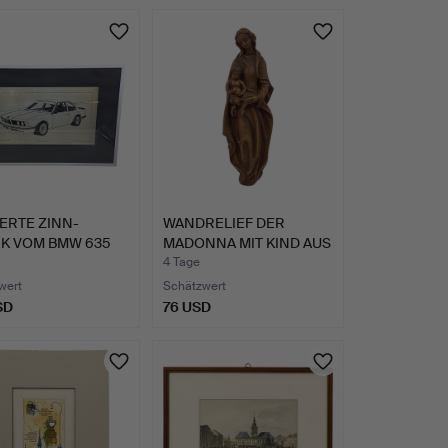
IERTE ZINN-
WANDRELIEF DER
IK VOM BMW 635
MADONNA MIT KIND AUS
DA…
KUNSTH…
4 Tage
wert
Schätzwert
SD
76 USD