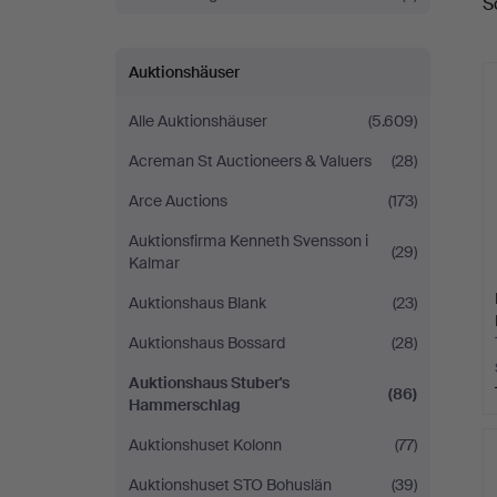
S
A
Auktionshäuser
Alle Auktionshäuser
(5.609)
Acreman St Auctioneers & Valuers
(28)
Arce Auctions
(173)
Auktionsfirma Kenneth Svensson i
(29)
Kalmar
Auktionshaus Blank
(23)
Auktionshaus Bossard
(28)
Auktionshaus Stuber's
(86)
Hammerschlag
Auktionshuset Kolonn
(77)
Auktionshuset STO Bohuslän
(39)