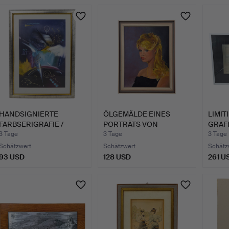
HANDSIGNIERTE
ÖLGEMÄLDE EINES
LIMIT
FARBSERIGRAFIE /
PORTRÄTS VON
GRAF
GRAFIK.
BRIGITTE BARD…
CSI, 
3 Tage
3 Tage
3 Tage
Schätzwert
Schätzwert
Schätz
93 USD
128 USD
261 U