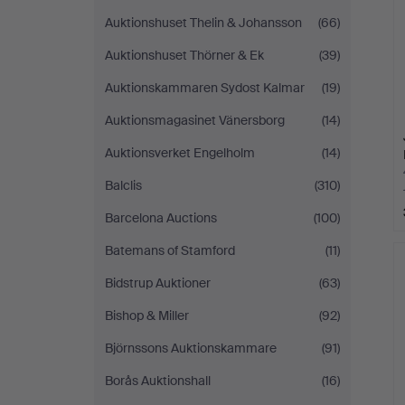
Auktionshuset Thelin & Johansson
(66)
Auktionshuset Thörner & Ek
(39)
Auktionskammaren Sydost Kalmar
(19)
Auktionsmagasinet Vänersborg
(14)
Auktionsverket Engelholm
(14)
Balclis
(310)
Barcelona Auctions
(100)
Batemans of Stamford
(11)
Bidstrup Auktioner
(63)
Bishop & Miller
(92)
Björnssons Auktionskammare
(91)
Borås Auktionshall
(16)