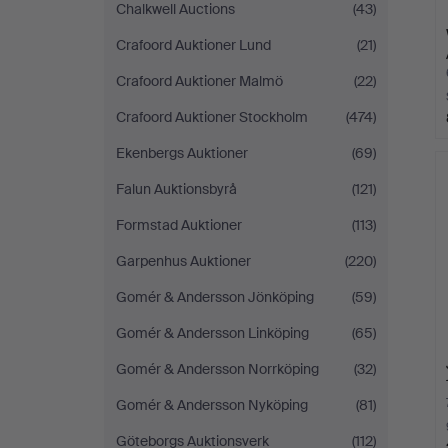
Chalkwell Auctions
(43)
Crafoord Auktioner Lund
(21)
Crafoord Auktioner Malmö
(22)
Crafoord Auktioner Stockholm
(474)
Ekenbergs Auktioner
(69)
Falun Auktionsbyrå
(121)
Formstad Auktioner
(113)
Garpenhus Auktioner
(220)
Gomér & Andersson Jönköping
(59)
Gomér & Andersson Linköping
(65)
Gomér & Andersson Norrköping
(32)
Gomér & Andersson Nyköping
(81)
Göteborgs Auktionsverk
(112)