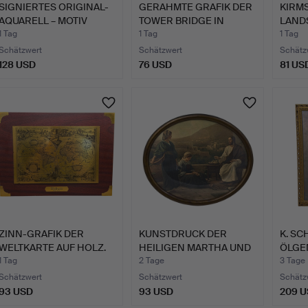
SIGNIERTES ORIGINAL-
GERAHMTE GRAFIK DER
KIRMS
AQUARELL – MOTIV
TOWER BRIDGE IN
LAND
"INDI…
LONDON…
NG IN
1 Tag
1 Tag
1 Tag
Schätzwert
Schätzwert
Schätz
128 USD
76 USD
81 US
ZINN-GRAFIK DER
KUNSTDRUCK DER
K. SC
WELTKARTE AUF HOLZ.
HEILIGEN MARTHA UND
ÖLGE
MARIA M…
PORT
1 Tag
2 Tage
3 Tage
Schätzwert
Schätzwert
Schätz
93 USD
93 USD
209 