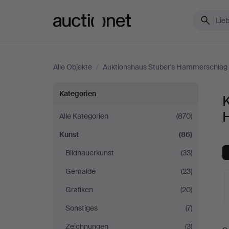
Auctionet.com
Alle Objekte
/
Auktionshaus Stuber's Hammerschlag
Kunst
Kategorien
K
bei
Alle Kategorien
(870)
Kunst
(86)
Auktionshaus
Bildhauerkunst
(33)
Stuber's
Gemälde
(23)
Hammerschlag
Grafiken
(20)
Sonstiges
(7)
L
Zeichnungen
(3)