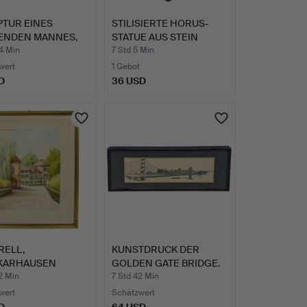
PTUR EINES
STILISIERTE HORUS-
ENDEN MANNES,
STATUE AUS STEIN
HNITZ…
HANDGEF…
4 Min
7 Std 5 Min
wert
1 Gebot
D
36 USD
RELL,
KUNSTDRUCK DER
KARHAUSEN
GOLDEN GATE BRIDGE.
SS“, DATIERT …
2 Min
7 Std 42 Min
wert
Schätzwert
D
64 USD