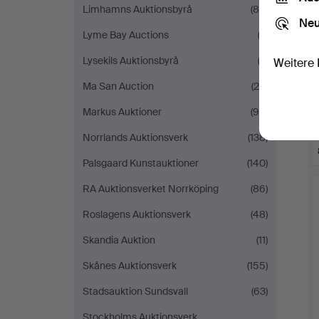
Limhamns Auktionsbyrå
(88)
Neu
Lyme Bay Auctions
(2)
Lysekils Auktionsbyrå
(2)
Weitere 
Ma San Auction
(20)
Markus Auktioner
(96)
Norrlands Auktionsverk
(138)
Palsgaard Kunstauktioner
(140)
RA Auktionsverket Norrköping
(86)
Roslagens Auktionsverk
(48)
Skandia Auktion
(11)
Skånes Auktionsverk
(155)
Stadsauktion Sundsvall
(63)
Stockholms Auktionsverk