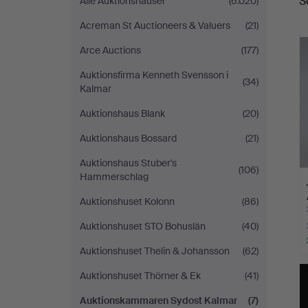
S
Alle Auktionshäuser
(6.020)
A
Acreman St Auctioneers & Valuers
(21)
Arce Auctions
(177)
Auktionsfirma Kenneth Svensson i
(34)
Kalmar
Auktionshaus Blank
(20)
Auktionshaus Bossard
(21)
Auktionshaus Stuber's
(106)
Hammerschlag
Auktionshuset Kolonn
(86)
Auktionshuset STO Bohuslän
(40)
Auktionshuset Thelin & Johansson
(62)
Auktionshuset Thörner & Ek
(41)
Auktionskammaren Sydost Kalmar
(7)