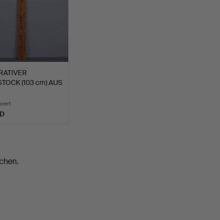
RATIVER
TOCK (103 cm) AUS
"A…
wert
SD
chen.