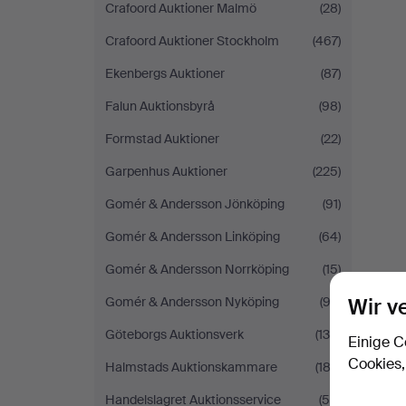
Crafoord Auktioner Malmö
(28)
Crafoord Auktioner Stockholm
(467)
Ekenbergs Auktioner
(87)
Falun Auktionsbyrå
(98)
Formstad Auktioner
(22)
Garpenhus Auktioner
(225)
Gomér & Andersson Jönköping
(91)
Gomér & Andersson Linköping
(64)
Gomér & Andersson Norrköping
(15)
Wir v
Gomér & Andersson Nyköping
(93)
Göteborgs Auktionsverk
(136)
Einige C
Cookies,
Halmstads Auktionskammare
(183)
Handelslagret Auktionsservice
(56)