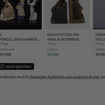
3
BUCHSTÜTZEN, EIN
DEKO
PORZELLANFIGURINEN,
PAAR, KUNSTMASSE,
ZOLLS
SPANIEN U.A., 20. JA…
GESTEMP…
HOLZ 
3 Tage
4 Tage
6 Tage
Schätzwert
1 Gebot
Schätz
43 USD
22 USD
43 U
Suche speichern
ie können auch in
Beendete Auktionen aus unserem Archiv
su