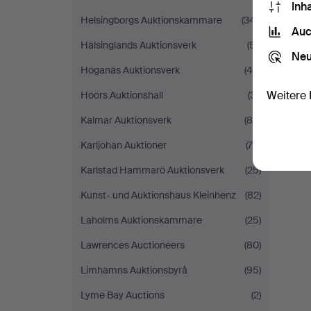
Inh
Helsingborgs Auktionskammare
(341)
Auc
Hälsinglands Auktionsverk
(51)
Neu
Höganäs Auktionsverk
(49)
Weitere 
Höörs Auktionshall
(31)
Kalmar Auktionsverk
(89)
Karljohan Auktioner
(76)
Karlstad Hammarö Auktionsverk
(25)
Kunst- und Auktionshaus Kleinhenz
(82)
Laholms Auktionskammare
(25)
Lawrences Auctioneers
(80)
Limhamns Auktionsbyrå
(95)
Lyme Bay Auctions
(2)