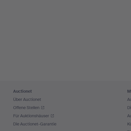
Auctionet
M
Über Auctionet
A
Offene Stellen
D
Für Auktionshäuser
A
Die Auctionet-Garantie
Kü