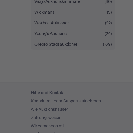
Växjö Auktionskammare
(80)
Wickmans
(9)
Woxholt Auktioner
(22)
Young's Auctions
(24)
Örebro Stadsauktioner
(169)
Fußzeilen-
Hilfe und Kontakt
Navigation
Kontakt mit dem Support aufnehmen
Alle Auktionshäuser
Zahlungsweisen
Wir versenden mit