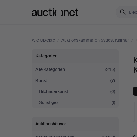
Auctionet.com
Alle Objekte
/
Auktionskammaren Sydost Kalmar
/
Kunst
Kategorien
bei
Alle Kategorien
(245)
Kunst
(7)
Auktionskammaren
Bildhauerkunst
(6)
Sydost
Sonstiges
(1)
Kalmar
Auktionshäuser
L