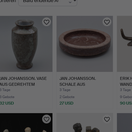
ortieren
uktionen
JAN JOHANSSON. VASE
JAN JOHANSSON.
ERIK
AUS GEDREHTEM
SCHALE AUS
WAND
ÖLAND-ST…
GEDREHTEM ÖLAND-…
BODA 
3 Tage
3 Tage
3 Tage
3 Gebote
2 Gebote
9 Gebo
32 USD
27 USD
90 U