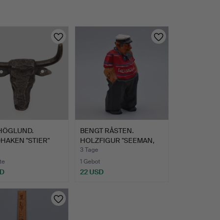
 HÖGLUND.
BENGT RÅSTEN.
HAKEN "STIER"
HOLZFIGUR "SEEMAN,
SMIDE.
ÅKERSBERG…
3 Tage
te
1 Gebot
SD
22 USD