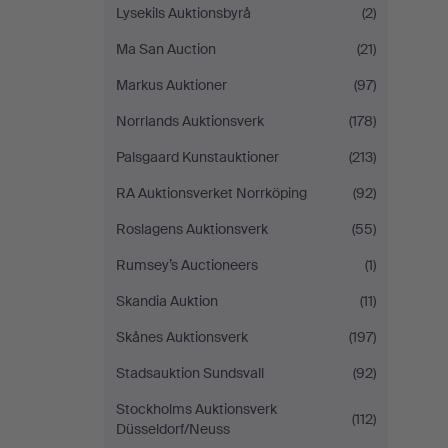
Lysekils Auktionsbyrå
(2)
Ma San Auction
(21)
Markus Auktioner
(97)
Norrlands Auktionsverk
(178)
Palsgaard Kunstauktioner
(213)
RA Auktionsverket Norrköping
(92)
Roslagens Auktionsverk
(55)
Rumsey’s Auctioneers
(1)
Skandia Auktion
(11)
Skånes Auktionsverk
(197)
Stadsauktion Sundsvall
(92)
Stockholms Auktionsverk
(112)
Düsseldorf/Neuss