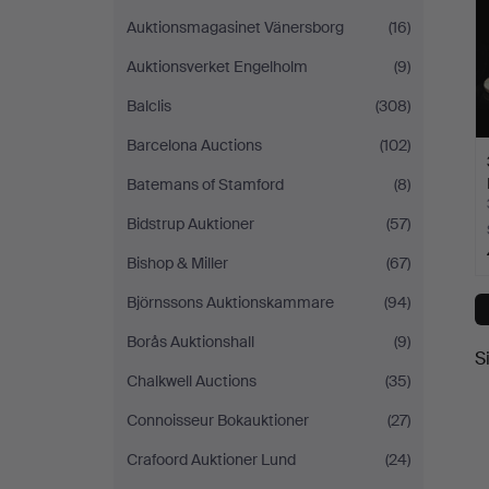
Auktionsmagasinet Vänersborg
(16)
Auktionsverket Engelholm
(9)
Balclis
(308)
Barcelona Auctions
(102)
Batemans of Stamford
(8)
Bidstrup Auktioner
(57)
Bishop & Miller
(67)
Björnssons Auktionskammare
(94)
Borås Auktionshall
(9)
S
Chalkwell Auctions
(35)
Connoisseur Bokauktioner
(27)
Crafoord Auktioner Lund
(24)