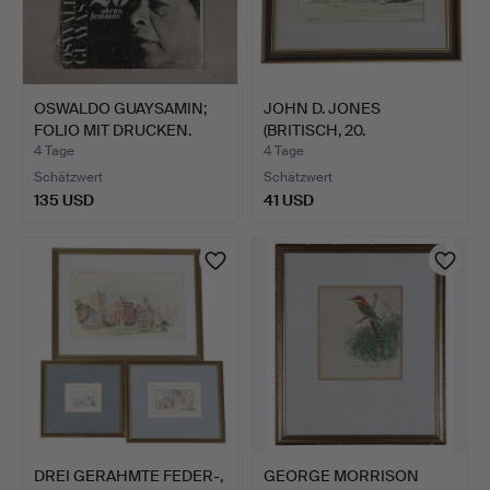
OSWALDO GUAYSAMIN;
JOHN D. JONES
FOLIO MIT DRUCKEN.
(BRITISCH, 20.
JAHRHUNDERT) …
4 Tage
4 Tage
Schätzwert
Schätzwert
135 USD
41 USD
DREI GERAHMTE FEDER-,
GEORGE MORRISON