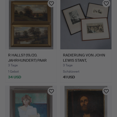
R HALLS? (19./20.
RADIERUNG VON JOHN
JAHRHUNDERT) PAAR
LEWIS STANT,
LANDSC…
RADIERUNG …
3 Tage
3 Tage
1 Gebot
Schätzwert
34 USD
41 USD