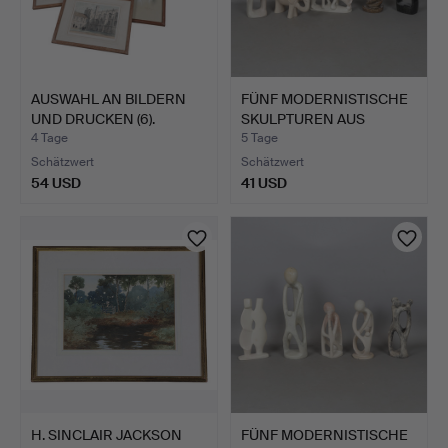
AUSWAHL AN BILDERN
FÜNF MODERNISTISCHE
UND DRUCKEN (6).
SKULPTUREN AUS
HARTEST…
4 Tage
5 Tage
Schätzwert
Schätzwert
54 USD
41 USD
H. SINCLAIR JACKSON
FÜNF MODERNISTISCHE