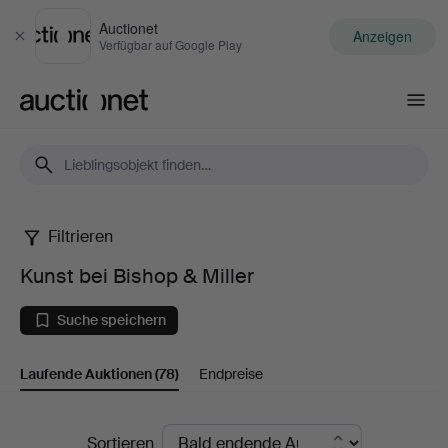
Auctionet
Anzeigen
Schließen
Verfügbar auf Google Play
Auctionet.com
Filtrieren
Kunst
Kunst bei Bishop & Miller
bei
Suche speichern
Bishop
Laufende Auktionen
(78)
Endpreise
&
Miller
Laufende
Sortieren