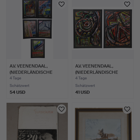
A.V. VEENENDAAL,
A.V. VEENENDAAL,
(NIEDERLÄNDISCHE
(NIEDERLÄNDISCHE
SCHULE D…
SCHULE D…
4 Tage
4 Tage
Schätzwert
Schätzwert
54 USD
41 USD