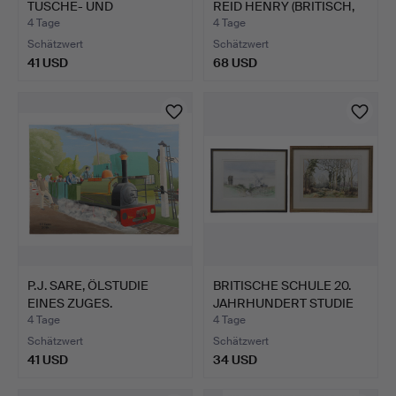
TUSCHE- UND
REID HENRY (BRITISCH,
AQUARELL…
20. …
4 Tage
4 Tage
Schätzwert
Schätzwert
41 USD
68 USD
P.J. SARE, ÖLSTUDIE
BRITISCHE SCHULE 20.
EINES ZUGES.
JAHRHUNDERT STUDIE
EI…
4 Tage
4 Tage
Schätzwert
Schätzwert
41 USD
34 USD