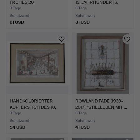
FRÜHES 20.
19. JAHRHUNDERTS,
JAHRHUNDERT, P…
STU…
3 Tage
3 Tage
Schätzwert
Schätzwert
81 USD
81 USD
HANDKOLORIERTER
ROWLAND FADE (1939-
KUPFERSTICH DES 18.
2017), "STILLLEBEN MIT …
JAHRHU…
3 Tage
3 Tage
Schätzwert
Schätzwert
54 USD
41 USD