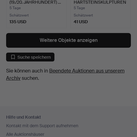
(19./20. JAHRHUNDERT) …
HARTSTEINSKULPTUREN
(5…
5 Tage
5 Tage
Schätzwert
Schätzwert
135 USD
41 USD
Weitere Objekte anzeigen
Suche speichern
Sie können auch in
Beendete Auktionen aus unserem
Archiv
suchen.
Fußzeilen-
Hilfe und Kontakt
Navigation
Kontakt mit dem Support aufnehmen
Alle Auktionshäuser