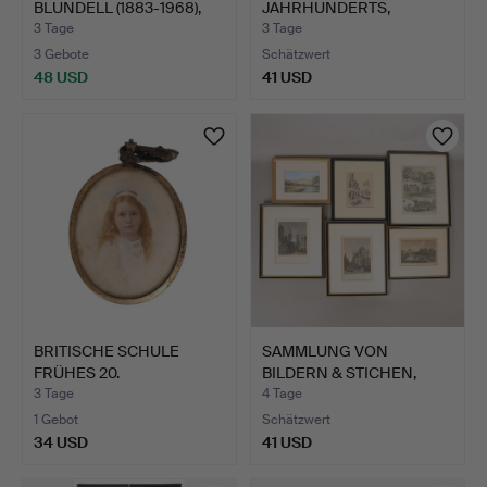
BLUNDELL (1883-1968),
JAHRHUNDERTS,
CAVEN…
VERSCHNEITE…
3 Tage
3 Tage
3 Gebote
Schätzwert
48 USD
41 USD
BRITISCHE SCHULE
SAMMLUNG VON
FRÜHES 20.
BILDERN & STICHEN,
JAHRHUNDERT, M…
BESTEHEND …
3 Tage
4 Tage
1 Gebot
Schätzwert
34 USD
41 USD