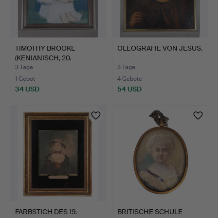
TIMOTHY BROOKE
OLEOGRAFIE VON JESUS.
(KENIANISCH, 20.
JAHRHUNDER…
3 Tage
3 Tage
1 Gebot
4 Gebote
34 USD
54 USD
FARBSTICH DES 19.
BRITISCHE SCHULE