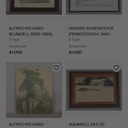
ALFRED RICHARD
ISIDORE ROSENSTOCK
BLUNDELL (1883-1968),
(FRANZÖSISCH, 1880-
CULFO…
1956…
3 Tage
3 Tage
Schätzwert
Schätzwert
41 USD
81 USD
ALFRED RICHARD
AQUARELL DES 20.