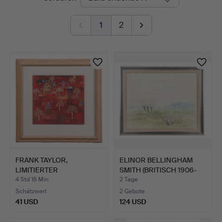
Auktionen
1
2
FRANK TAYLOR,
ELINOR BELLINGHAM
LIMITIERTER
SMITH (BRITISCH 1906-
KUNSTDRUCK "RAJA…
198…
4 Std 16 Min
2 Tage
Schätzwert
2 Gebote
41 USD
124 USD