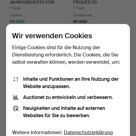
JAHRHUNDERTS VON
FRÜHES 20.
MRS CAT…
JAHRHUNDERT, P…
3 Tage
3 Tage
1 Gebot
Schätzwert
34 USD
81 USD
Wir verwenden Cookies
Einige Cookies sind für die Nutzung der
Dienstleistung erforderlich. Die Cookies, die Sie
selbst verwalten können, werden verwendet, um:
Inhalte und Funktionen an Ihre Nutzung der
Website anzupassen.
Auctionet zu entwickeln und verbessern.
BRITISCHE SCHULE
NAIVES PORTRÄT EINES
FRÜHES 20.
KINDES MIT
Neuigkeiten und Inhalte auf externen
JAHRHUNDERT, P…
SPIELZEUGP…
3 Tage
3 Tage
Websites für Sie zu bewerben.
Schätzwert
Schätzwert
81 USD
404 USD
Weitere Informationen:
Datenschutzerklärung