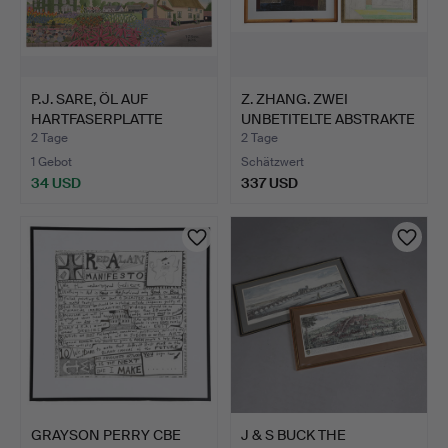
P.J. SARE, ÖL AUF
Z. ZHANG. ZWEI
HARTFASERPLATTE
UNBETITELTE ABSTRAKTE
DORFSZEN…
COLLA…
2 Tage
2 Tage
1 Gebot
Schätzwert
34 USD
337 USD
GRAYSON PERRY CBE
J & S BUCK THE