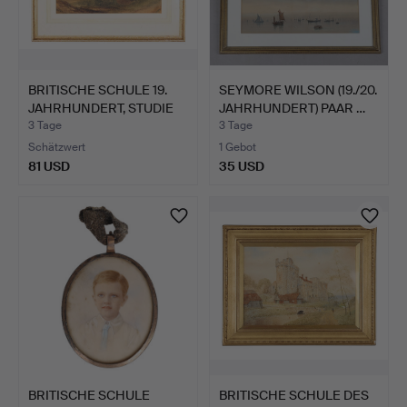
BRITISCHE SCHULE 19.
SEYMORE WILSON (19./20.
JAHRHUNDERT, STUDIE
JAHRHUNDERT) PAAR …
V…
3 Tage
3 Tage
Schätzwert
1 Gebot
81 USD
35 USD
BRITISCHE SCHULE
BRITISCHE SCHULE DES