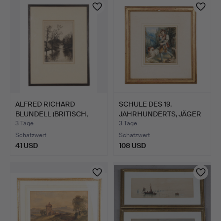
ALFRED RICHARD
SCHULE DES 19.
BLUNDELL (BRITISCH,
JAHRHUNDERTS, JÄGER
1883-19…
MIT EIN…
3 Tage
3 Tage
Schätzwert
Schätzwert
41 USD
108 USD