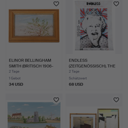
ELINOR BELLINGHAM
ENDLESS
SMITH (BRITISCH 1906-
(ZEITGENÖSSISCH). THE
198…
QUEEN & CULT…
2 Tage
2 Tage
1 Gebot
Schätzwert
34 USD
68 USD