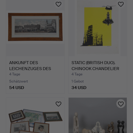
ANKUNFT DES
STATIC (BRITISH DUO).
LEICHENZUGES DES
CHINOOK CHANDELIER
VERSTORBENEN …
S…
4 Tage
4 Tage
Schätzwert
1 Gebot
54 USD
34 USD