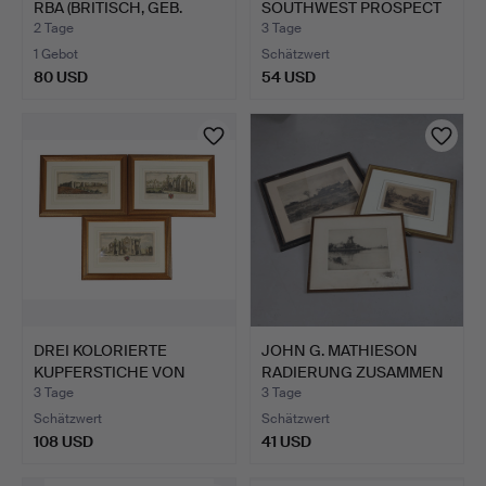
RBA (BRITISCH, GEB.
SOUTHWEST PROSPECT
1960…
OF GUILD…
2 Tage
3 Tage
1 Gebot
Schätzwert
80 USD
54 USD
DREI KOLORIERTE
JOHN G. MATHIESON
KUPFERSTICHE VON
RADIERUNG ZUSAMMEN
SAMUEL UN…
MIT Z…
3 Tage
3 Tage
Schätzwert
Schätzwert
108 USD
41 USD