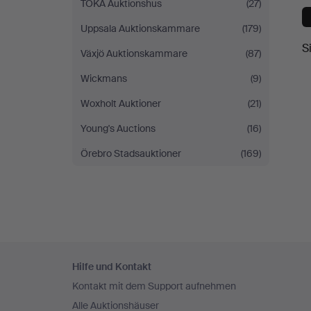
TOKA Auktionshus
(27)
Uppsala Auktionskammare
(179)
S
Växjö Auktionskammare
(87)
Wickmans
(9)
Woxholt Auktioner
(21)
Young's Auctions
(16)
Örebro Stadsauktioner
(169)
Fußzeilen-
Hilfe und Kontakt
Navigation
Kontakt mit dem Support aufnehmen
Alle Auktionshäuser