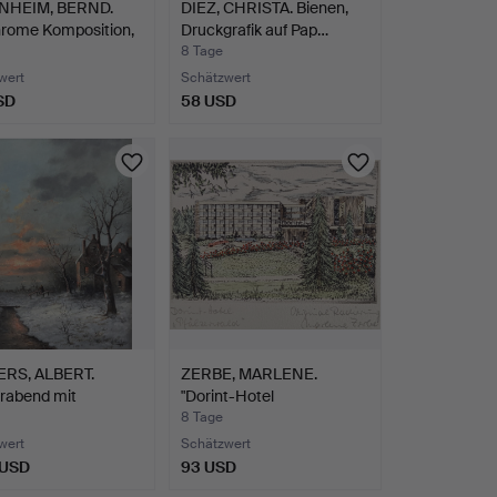
NHEIM, BERND.
DIEZ, CHRISTA. Bienen,
hrome Komposition,
Druckgrafik auf Pap…
8 Tage
wert
Schätzwert
SD
58 USD
RS, ALBERT.
ZERBE, MARLENE.
rabend mit
"Dorint-Hotel
geh…
'Pfälzerwald…
8 Tage
wert
Schätzwert
 USD
93 USD