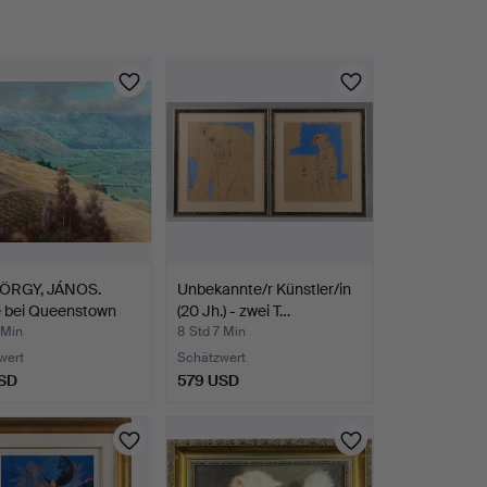
ÖRGY, JÁNOS.
Unbekannte/r Künstler/in
e bei Queenstown
(20 Jh.) - zwei T…
 Min
8 Std 7 Min
wert
Schätzwert
SD
579 USD