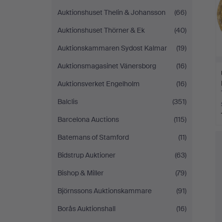
Auktionshuset Thelin & Johansson
(66)
Auktionshuset Thörner & Ek
(40)
Auktionskammaren Sydost Kalmar
(19)
Auktionsmagasinet Vänersborg
(16)
Auktionsverket Engelholm
(16)
Balclis
(351)
Barcelona Auctions
(115)
Batemans of Stamford
(11)
Bidstrup Auktioner
(63)
Bishop & Miller
(79)
Björnssons Auktionskammare
(91)
Borås Auktionshall
(16)