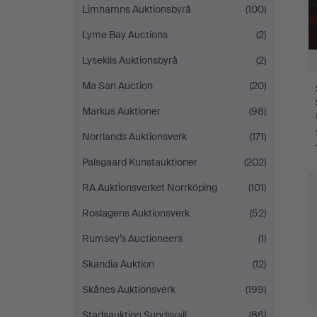
Limhamns Auktionsbyrå
(100)
Lyme Bay Auctions
(2)
Lysekils Auktionsbyrå
(2)
Ma San Auction
(20)
Markus Auktioner
(98)
Norrlands Auktionsverk
(171)
Palsgaard Kunstauktioner
(202)
RA Auktionsverket Norrköping
(101)
Roslagens Auktionsverk
(52)
Rumsey’s Auctioneers
(1)
Skandia Auktion
(12)
Skånes Auktionsverk
(199)
Stadsauktion Sundsvall
(86)