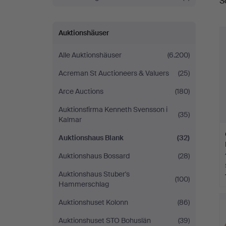
S
A
Auktionshäuser
Alle Auktionshäuser
(6.200)
Acreman St Auctioneers & Valuers
(25)
Arce Auctions
(180)
Auktionsfirma Kenneth Svensson i
(35)
Kalmar
Auktionshaus Blank
(32)
Auktionshaus Bossard
(28)
Auktionshaus Stuber's
(100)
Hammerschlag
Auktionshuset Kolonn
(86)
Auktionshuset STO Bohuslän
(39)