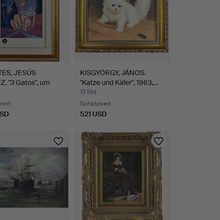
ES, JESÚS
KISGYÖRGY, JÁNOS.
. "3 Gatos", um
"Katze und Käfer", 1963,…
/2…
13 Std
wert
Schätzwert
USD
521 USD