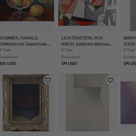
SOMMER, HARALD.
LICHTENSTEIN, ROY.
BIRK
Stillleben mit Glasschale …
NACH. Sailboats (Bateau…
ZUGE
Geom
8 Tage
8 Tage
8 Tage
Schätzwert
Schätzwert
Schätz
105 USD
174 USD
174 U