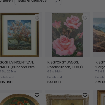
ortieren
uktionen
GOGH, VINCENT VAN.
KISGYÖRGY, JÁNOS.
KISGY
NACH. „Blühender Pfirsi…
Rosenstillleben, 1990, Ö…
"Berg
Ne…
4 Std 26 Min
6 Std 9 Min
7 Std 9
Schätzwert
Schätzwert
Schätz
105 USD
347 USD
579 U