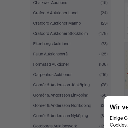
Chalkwell Auctions
(45)
Crafoord Auktioner Lund
(24)
Crafoord Auktioner Malmö
(23)
Crafoord Auktioner Stockholm
(478)
Ekenbergs Auktioner
(73)
Falun Auktionsbyrå
(125)
Formstad Auktioner
(108)
Garpenhus Auktioner
(216)
Gomér & Andersson Jönköping
(78)
Gomér & Andersson Linköping
(66)
Wir v
Gomér & Andersson Norrköping
(32)
Gomér & Andersson Nyköping
(85)
Einige C
Cookies,
Göteborgs Auktionsverk
(126)