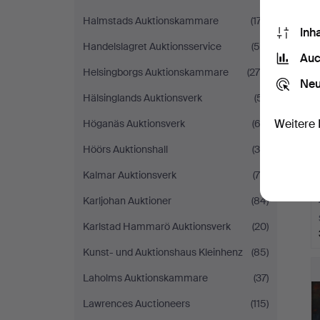
Halmstads Auktionskammare
(177)
Inh
Handelslagret Auktionsservice
(56)
Auc
Helsingborgs Auktionskammare
(276)
Neu
Hälsinglands Auktionsverk
(51)
Weitere 
Höganäs Auktionsverk
(62)
Höörs Auktionshall
(36)
Kalmar Auktionsverk
(78)
Karljohan Auktioner
(84)
Karlstad Hammarö Auktionsverk
(20)
Kunst- und Auktionshaus Kleinhenz
(85)
Laholms Auktionskammare
(37)
Lawrences Auctioneers
(115)