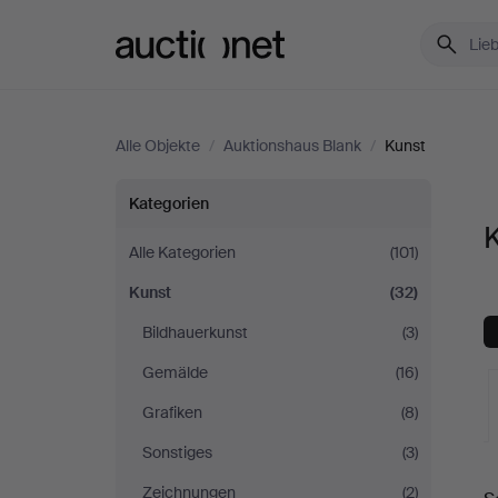
Auctionet.com
Alle Objekte
/
Auktionshaus Blank
/
Kunst
Kunst
Kategorien
K
bei
Alle Kategorien
(101)
Kunst
(32)
Auktionshaus
Bildhauerkunst
(3)
Blank
Gemälde
(16)
Grafiken
(8)
Sonstiges
(3)
L
Zeichnungen
(2)