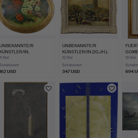
UNBEKANNTE/R
UNBEKANNTE/R
FUERT
KÜNSTLER/IN.
KÜNSTLER/IN (20.JH.).
GOMEZ
Blumenstillleben…
Holländ…
2000
11 Std
12 Std
13 Std
Schätzwert
Schätzwert
Schätz
162 USD
347 USD
694 