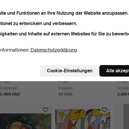
alte und Funktionen an Ihre Nutzung der Website anzupassen.
tionet zu entwickeln und verbessern.
igkeiten und Inhalte auf externen Websites für Sie zu bewerb
Informationen:
Datenschutzerklärung
MICAULT, JACQUES-
WALDENBURG,
LANS
Cookie-Einstellungen
Alle akzep
FRANÇOIS.
HERMANN. Ohne Titel,
DÉSIRÉ
Blumenstilllebe…
Acrylfarb…
bra…
4 Tage
4 Tage
4 Tage
Schätzwert
3 Gebote
Schätz
3.469 USD
42 USD
2.081