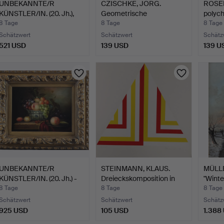
UNBEKANNTE/R
CZISCHKE, JORG.
ROSE
KÜNSTLER/IN. (20. Jh.),
Geometrische
polyc
Still…
Komposition i…
…
8 Tage
8 Tage
8 Tage
Schätzwert
Schätzwert
Schätz
521 USD
139 USD
139 U
UNBEKANNTE/R
STEINMANN, KLAUS.
MÜLLE
KÜNSTLER/IN. (20. Jh.) -
Dreieckskomposition in
"Winte
Obst…
G…
unter
8 Tage
8 Tage
8 Tage
Schätzwert
Schätzwert
Schätz
925 USD
105 USD
1.388