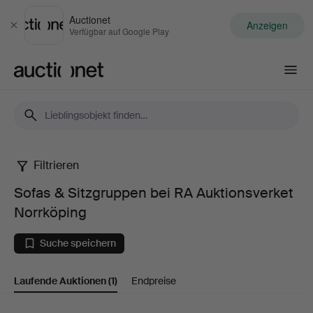
Auctionet
Anzeigen
Schließen
Verfügbar auf Google Play
Auctionet.com
Filtrieren
Sofas
Sofas & Sitzgruppen bei RA Auktionsverket
&
Norrköping
Sitzgruppen
Suche speichern
bei
Laufende Auktionen
(1)
Endpreise
RA