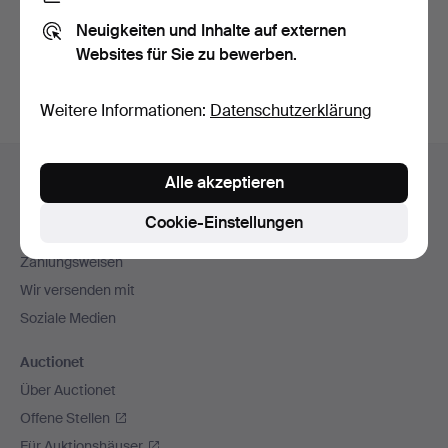
Sie können auch in
Beendete Auktionen aus unserem
Neuigkeiten und Inhalte auf externen
Archiv
suchen.
Websites für Sie zu bewerben.
Weitere Informationen:
Datenschutzerklärung
Fußzeilen-
Hilfe und Kontakt
Alle akzeptieren
Navigation
Kontakt mit dem Support aufnehmen
Cookie-Einstellungen
Alle Auktionshäuser
Zahlungsweisen
Wir versenden mit
Soziale Medien
Auctionet
Über Auctionet
Offene Stellen
Für Auktionshäuser