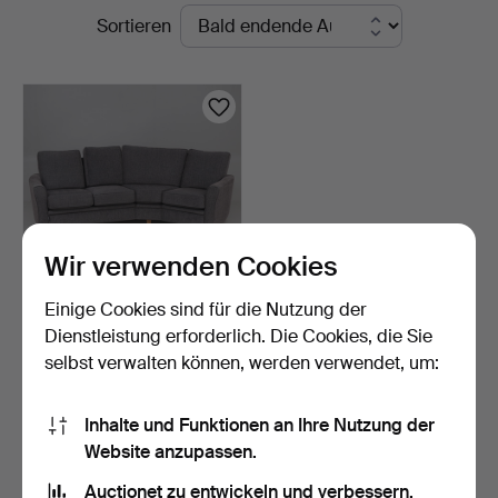
Laufende
Sortieren
Auktionsverket
Auktionen
Norrköping
Wir verwenden Cookies
Einige Cookies sind für die Nutzung der
SOFA, Möbelform.
Dienstleistung erforderlich. Die Cookies, die Sie
selbst verwalten können, werden verwendet, um:
12 Std
Schätzwert
127 USD
Inhalte und Funktionen an Ihre Nutzung der
Website anzupassen.
Suche speichern
Auctionet zu entwickeln und verbessern.