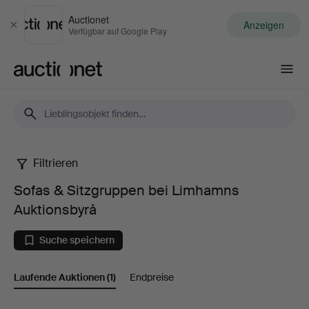
Auctionet
Anzeigen
Schließen
Verfügbar auf Google Play
Auctionet.com
Filtrieren
Sofas
Sofas & Sitzgruppen bei Limhamns
&
Auktionsbyrå
Sitzgruppen
Suche speichern
bei
Laufende Auktionen
(1)
Endpreise
Limhamns