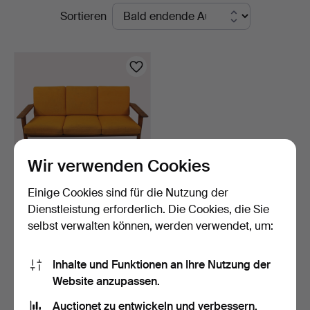
Laufende
Sortieren
Auktionsbyrå
Auktionen
Wir verwenden Cookies
Einige Cookies sind für die Nutzung der
HANS J WEGNER. Sofa,
Dienstleistung erforderlich. Die Cookies, die Sie
Gestell aus Eiche mit…
selbst verwalten können, werden verwendet, um:
8 Tage
Schätzwert
1.583 USD
Inhalte und Funktionen an Ihre Nutzung der
Website anzupassen.
Suche speichern
Auctionet zu entwickeln und verbessern.