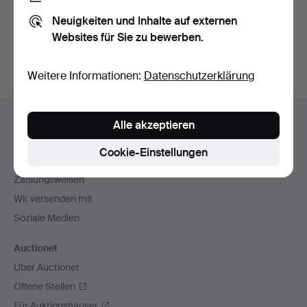
Sie können auch in
Beendete Auktionen aus unserem
Neuigkeiten und Inhalte auf externen
Archiv
suchen.
Websites für Sie zu bewerben.
Weitere Informationen:
Datenschutzerklärung
Fußzeilen-
Hilfe und Kontakt
Alle akzeptieren
Navigation
Kontakt mit dem Support aufnehmen
Cookie-Einstellungen
Alle Auktionshäuser
Zahlungsweisen
Wir versenden mit
Soziale Medien
Auctionet
Über Auctionet
Offene Stellen
Für Auktionshäuser