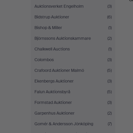
Auktionsverket Engelholm
(3)
Bidstrup Auktioner
(6)
Bishop & Miller
(1)
Björnssons Auktionskammare
(2)
Chalkwell Auctions
(1)
Colombos
(3)
Crafoord Auktioner Malmö
(5)
Ekenbergs Auktioner
(3)
Falun Auktionsbyrå
(5)
Formstad Auktioner
(3)
Garpenhus Auktioner
(2)
Gomér & Andersson Jönköping
(7)