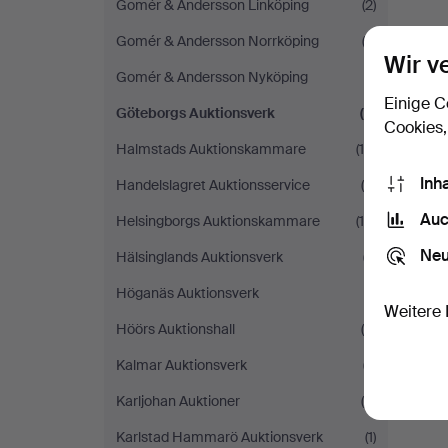
Gomér & Andersson Linköping
(2)
Gomér & Andersson Norrköping
(3)
Wir v
Gomér & Andersson Nyköping
(1)
Einige C
Göteborgs Auktionsverk
(2)
Cookies,
Halmstads Auktionskammare
(10)
Inh
Handelslagret Auktionsservice
(4)
Auc
Helsingborgs Auktionskammare
(15)
Neu
Hälsinglands Auktionsverk
(7)
Höganäs Auktionsverk
(1)
Weitere 
Höörs Auktionshall
(5)
Kalmar Auktionsverk
(7)
Karljohan Auktioner
(4)
Karlstad Hammarö Auktionsverk
(1)