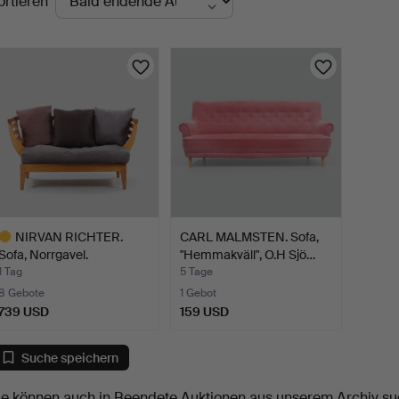
ortieren
uktionen
NIRVAN RICHTER.
CARL MALMSTEN. Sofa,
Sofa, Norrgavel.
"Hemmakväll", O.H Sjö…
1 Tag
5 Tage
8 Gebote
1 Gebot
739 USD
159 USD
usgewähltes
bjekt
Suche speichern
ie können auch in
Beendete Auktionen aus unserem Archiv
su