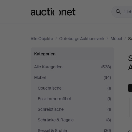
Auctionet.com
Alle Objekte
/
Göteborgs Auktionsverk
/
Möbel
/
S
Sofas
Kategorien
&
Alle Kategorien
(538)
Möbel
(64)
Sitzgruppen
Couchtische
(1)
bei
Esszimmermöbel
(1)
Göteborgs
Schreibtische
(1)
Schränke & Regale
(8)
Auktionsverk
L
Sessel & Stühle
(36)