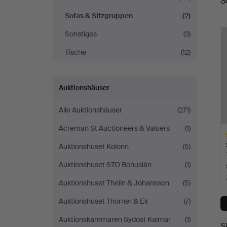
S
A
Sofas & Sitzgruppen
(2)
Sonstiges
(3)
Tische
(12)
Auktionshäuser
Alle Auktionshäuser
(271)
Acreman St Auctioneers & Valuers
(1)
Auktionshuset Kolonn
(5)
Auktionshuset STO Bohuslän
(1)
Auktionshuset Thelin & Johansson
(5)
A
Auktionshuset Thörner & Ek
(7)
O
Auktionskammaren Sydost Kalmar
(1)
S