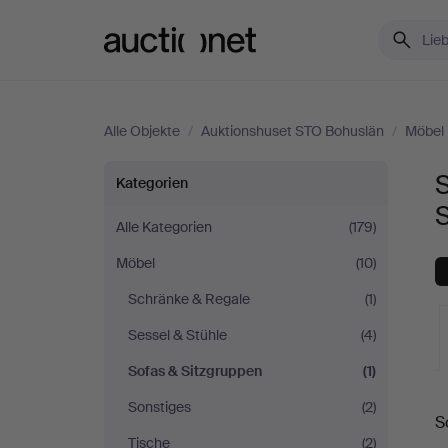
Auctionet.com
Alle Objekte
/
Auktionshuset STO Bohuslän
/
Möbel
Sofas
S
Kategorien
&
Alle Kategorien
(179)
Möbel
(10)
Sitzgruppen
Schränke & Regale
(1)
bei
Sessel & Stühle
(4)
Auktionshuset
Sofas & Sitzgruppen
(1)
L
Sonstiges
(2)
STO
S
A
Tische
(2)