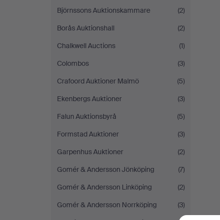
Björnssons Auktionskammare
(2)
Borås Auktionshall
(2)
Chalkwell Auctions
(1)
Colombos
(3)
Crafoord Auktioner Malmö
(5)
Ekenbergs Auktioner
(3)
Falun Auktionsbyrå
(5)
Formstad Auktioner
(3)
Garpenhus Auktioner
(2)
Gomér & Andersson Jönköping
(7)
Gomér & Andersson Linköping
(2)
Gomér & Andersson Norrköping
(3)