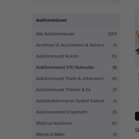
Bohuslän
Auktionshäuser
Alle Auktionshäuser
(281)
Acreman St Auctioneers & Valuers
(1)
Auktionshuset Kolonn
(5)
Auktionshuset STO Bohuslän
(1)
Auktionshuset Thelin & Johansson
(4)
Auktionshuset Thörner & Ek
(7)
Auktionskammaren Sydost Kalmar
(1)
Auktionsverket Engelholm
(3)
Bidstrup Auktioner
(6)
S
Bishop & Miller
(1)