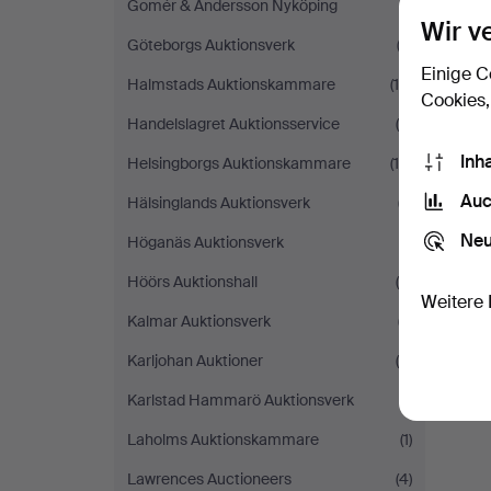
Gomér & Andersson Nyköping
(1)
Wir v
Göteborgs Auktionsverk
(2)
Einige C
Halmstads Auktionskammare
(10)
Cookies,
Handelslagret Auktionsservice
(4)
Inh
Helsingborgs Auktionskammare
(19)
Auc
Hälsinglands Auktionsverk
(7)
Neu
Höganäs Auktionsverk
(1)
Höörs Auktionshall
(5)
Weitere 
Kalmar Auktionsverk
(7)
Karljohan Auktioner
(4)
Karlstad Hammarö Auktionsverk
(1)
Laholms Auktionskammare
(1)
Lawrences Auctioneers
(4)