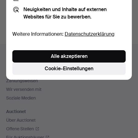
Sie können auch in
Beendete Auktionen aus unserem
Neuigkeiten und Inhalte auf externen
Archiv
suchen.
Websites für Sie zu bewerben.
Weitere Informationen:
Datenschutzerklärung
Fußzeilen-
Hilfe und Kontakt
Alle akzeptieren
Navigation
Kontakt mit dem Support aufnehmen
Cookie-Einstellungen
Alle Auktionshäuser
Zahlungsweisen
Wir versenden mit
Soziale Medien
Auctionet
Über Auctionet
Offene Stellen
Für Auktionshäuser