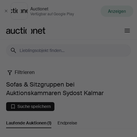
Auctionet
Anzeigen
Schließen
Verfügbar auf Google Play
Auctionet.com
Filtrieren
Sofas
Sofas & Sitzgruppen bei
&
Auktionskammaren Sydost Kalmar
Sitzgruppen
Suche speichern
bei
Laufende Auktionen
(1)
Endpreise
Auktionskammaren