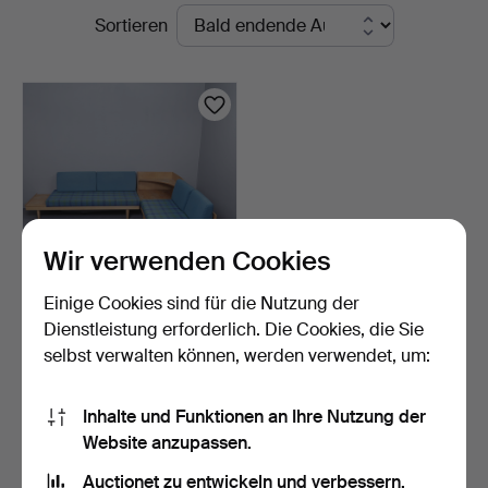
Laufende
Sortieren
Sydost
Auktionen
Kalmar
Wir verwenden Cookies
Einige Cookies sind für die Nutzung der
HALDOR VIK & INGEMAR
Dienstleistung erforderlich. Die Cookies, die Sie
RELLING. ZWEI
selbst verwalten können, werden verwendet, um:
TAGESBE…
3 Tage
7 Gebote
48 USD
Inhalte und Funktionen an Ihre Nutzung der
Website anzupassen.
Suche speichern
Auctionet zu entwickeln und verbessern.