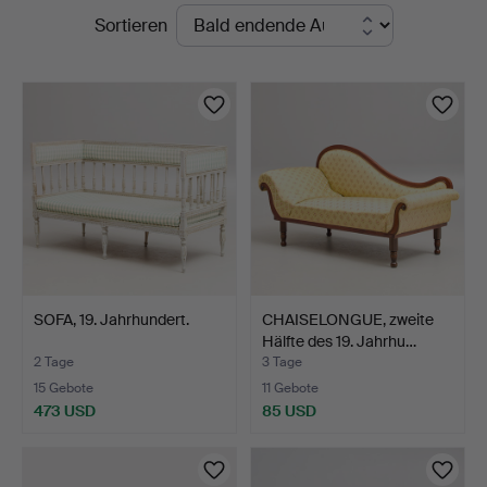
Laufende
Sortieren
Auktionskammare
Auktionen
SOFA, 19. Jahrhundert.
CHAISELONGUE, zweite
Hälfte des 19. Jahrhu…
2 Tage
3 Tage
15 Gebote
11 Gebote
473 USD
85 USD