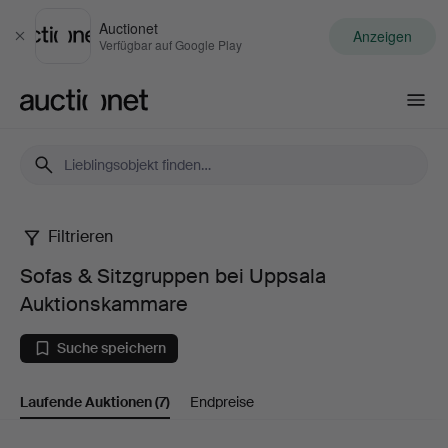
Auctionet
Anzeigen
Schließen
Verfügbar auf Google Play
Auctionet.com
Filtrieren
Sofas
Sofas & Sitzgruppen bei Uppsala
&
Auktionskammare
Sitzgruppen
Suche speichern
bei
Laufende Auktionen
(7)
Endpreise
Uppsala