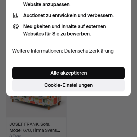
Website anzupassen.
Auctionet zu entwickeln und verbessern.
CHESTERFIELDSOFA,
CARL MALMSTEN. Sofa
Neuigkeiten und Inhalte auf externen
Ende des 20. Jahrhundert…
"Samspel" entworfen 19…
Websites für Sie zu bewerben.
6 Tage
6 Tage
Schätzwert
6 Gebote
211 USD
841 USD
Weitere Informationen:
Datenschutzerklärung
Alle akzeptieren
Cookie-Einstellungen
JOSEF FRANK. Sofa,
Modell 678, Firma Svens…
8 Tage