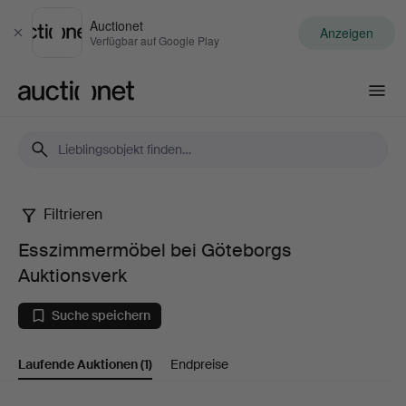
Auctionet
Anzeigen
Schließen
Verfügbar auf Google Play
Auctionet.com
Filtrieren
Esszimmermöbel
Esszimmermöbel bei Göteborgs
bei
Auktionsverk
Göteborgs
Suche speichern
Auktionsverk
Laufende Auktionen
(1)
Endpreise