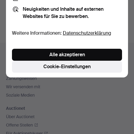
Sie können auch in
Beendete Auktionen aus unserem
Neuigkeiten und Inhalte auf externen
Archiv
suchen.
Websites für Sie zu bewerben.
Weitere Informationen:
Datenschutzerklärung
Fußzeilen-
Hilfe und Kontakt
Alle akzeptieren
Navigation
Kontakt mit dem Support aufnehmen
Cookie-Einstellungen
Alle Auktionshäuser
Zahlungsweisen
Wir versenden mit
Soziale Medien
Auctionet
Über Auctionet
Offene Stellen
Für Auktionshäuser