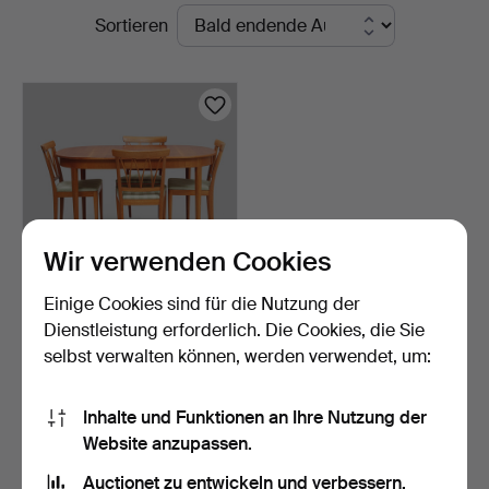
Laufende
Sortieren
Auktionen
Wir verwenden Cookies
Einige Cookies sind für die Nutzung der
CARL MALMSTEN.
Dienstleistung erforderlich. Die Cookies, die Sie
Esszimmergruppe, 5 Teile,
selbst verwalten können, werden verwendet, um:
"…
6 Tage
6 Gebote
442 USD
Inhalte und Funktionen an Ihre Nutzung der
Website anzupassen.
Suche speichern
Auctionet zu entwickeln und verbessern.