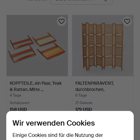
Auktionen
KOPFTEILE, ein Paar, Teak
FALTENPARAVENT,
& Rattan, Mitte …
durchbrochen,
geschnitztes…
4 Tage
6 Tage
Schätzwert
21 Gebote
158 USD
179 USD
Wir verwenden Cookies
Einige Cookies sind für die Nutzung der