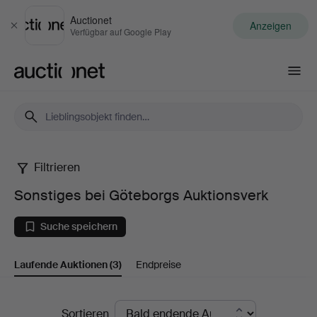
Auctionet
Anzeigen
Schließen
Verfügbar auf Google Play
Auctionet.com
Filtrieren
Sonstiges
Sonstiges bei Göteborgs Auktionsverk
bei
Suche speichern
Göteborgs
Laufende Auktionen
(3)
Endpreise
Auktionsverk
Laufende
Sortieren