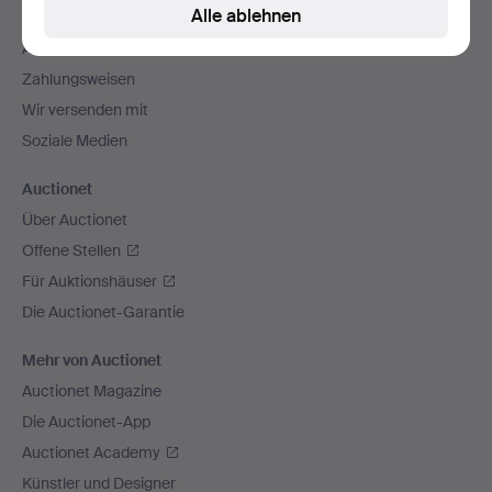
Alle ablehnen
Kontakt mit dem Support aufnehmen
Alle Auktionshäuser
Zahlungsweisen
Wir versenden mit
Soziale Medien
Auctionet
Über Auctionet
Offene Stellen
Für Auktionshäuser
Die Auctionet-Garantie
Mehr von Auctionet
Auctionet Magazine
Die Auctionet-App
Auctionet Academy
Künstler und Designer