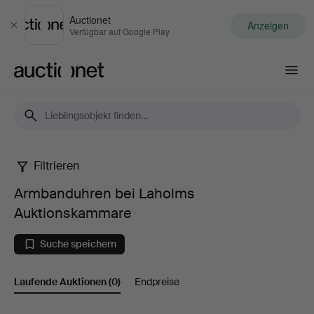
Auctionet
Anzeigen
Schließen
Verfügbar auf Google Play
Auctionet.com
Filtrieren
Armbanduhren
Armbanduhren bei Laholms
bei
Auktionskammare
Laholms
Suche speichern
Auktionskammare
Laufende Auktionen
(0)
Endpreise