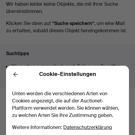
Laufende
Wir haben leider keine Objekte, die mit Ihrer Suche
übereinstimmen.
Auktionen
Klicken Sie oben auf
“Suche speichern”
, um eine Mail
zu erhalten, sobald dieses Objekt hereingekommen ist.
Suchtipps
Wir suchen automatisch nach Teilen von Begriffen.
Geben Sie z.B.
band
ein, finden wir auch
Arm
band
uhr
.
Cookie-Einstellungen
Back
Unten werden die verschiedenen Arten von
Cookies angezeigt, die auf der Auctionet-
Hier sind Objekte aus unserem
Plattform verwendet werden. Sie können wählen,
Archiv, die mit Ihrer Suche
zu welchen Arten Sie Ihre Zustimmung geben.
übereinstimmen.
Weitere Informationen:
Datenschutzerklärung