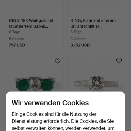
RING, 18K Weißgold mit
RING, Platin mit älterem
facettiertem Saphir…
Brillantschliff-D…
8 Tage
8 Tage
5 Gebote
8 Gebote
757 USD
3.152 USD
Wir verwenden Cookies
Einige Cookies sind für die Nutzung der
RING, 18K Weißgold mit
RING, Platin mit Brillant-
Dienstleistung erforderlich. Die Cookies, die Sie
Altschliffdiamant c…
Diamant ca. 1,45…
selbst verwalten können, werden verwendet, um:
8 Tage
8 Tage