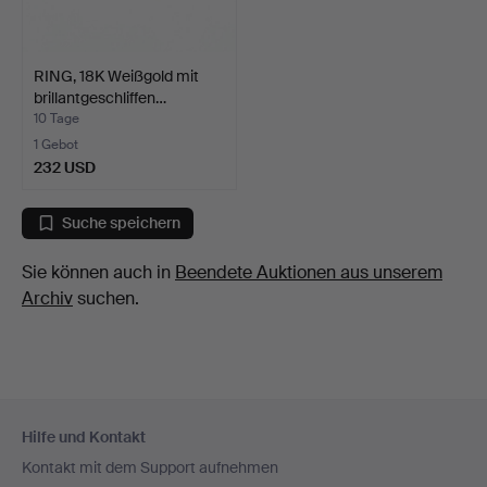
RING, 18K Weißgold mit
brillantgeschliffen…
10 Tage
1 Gebot
232 USD
Suche speichern
Sie können auch in
Beendete Auktionen aus unserem
Archiv
suchen.
Fußzeilen-
Hilfe und Kontakt
Navigation
Kontakt mit dem Support aufnehmen