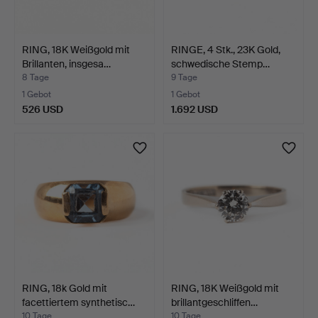
RING, 18K Weißgold mit
RINGE, 4 Stk., 23K Gold,
Brillanten, insgesa…
schwedische Stemp…
8 Tage
9 Tage
1 Gebot
1 Gebot
526 USD
1.692 USD
RING, 18k Gold mit
RING, 18K Weißgold mit
facettiertem synthetisc…
brillantgeschliffen…
10 Tage
10 Tage