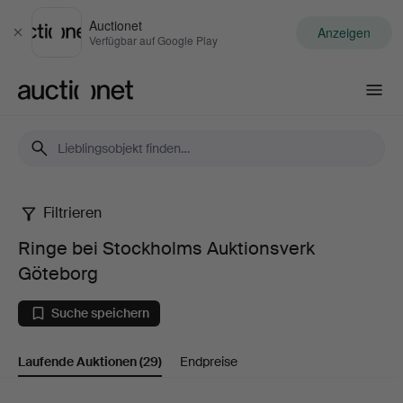
Auctionet
Anzeigen
Schließen
Verfügbar auf Google Play
Auctionet.com
Filtrieren
Ringe
Ringe bei Stockholms Auktionsverk
bei
Göteborg
Stockholms
Suche speichern
Auktionsverk
Laufende Auktionen
(29)
Endpreise
Göteborg