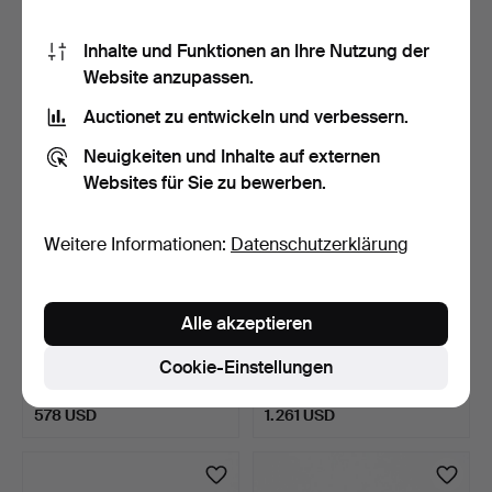
3 Gebote
14 Gebote
128 USD
100 USD
Inhalte und Funktionen an Ihre Nutzung der
Website anzupassen.
Auctionet zu entwickeln und verbessern.
Neuigkeiten und Inhalte auf externen
Websites für Sie zu bewerben.
Weitere Informationen:
Datenschutzerklärung
Alle akzeptieren
RING, 18K Weißgold mit
RING, 18K Gold mit
Brillantschliff-Dia…
Diamanten im
Cookie-Einstellungen
Baguettesc…
8 Tage
8 Tage
2 Gebote
Schätzwert
578 USD
1.261 USD