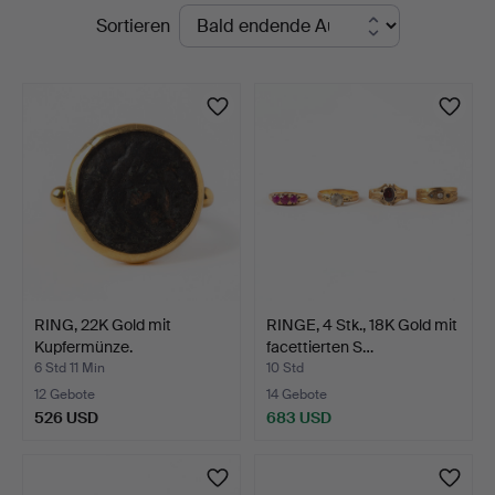
Laufende
Sortieren
Auktionen
RING, 22K Gold mit
RINGE, 4 Stk., 18K Gold mit
Kupfermünze.
facettierten S…
6 Std 11 Min
10 Std
12 Gebote
14 Gebote
526 USD
683 USD