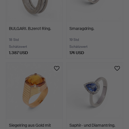
BULGARI. B.zero1 Ring.
Smaragdring.
18 Std
19 Std
Schätzwert
Schätzwert
1.387 USD
174 USD
Siegelring aus Gold mit
Saphir- und Diamantring.