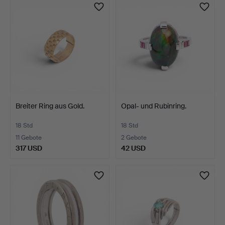
Breiter Ring aus Gold.
Opal- und Rubinring.
18 Std
18 Std
11 Gebote
2 Gebote
317 USD
42 USD