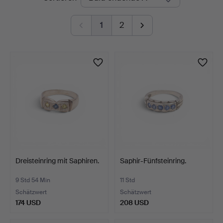
Auktionen
1
2
Dreisteinring mit Saphiren.
Saphir-Fünfsteinring.
9 Std 54 Min
11 Std
Schätzwert
Schätzwert
174 USD
208 USD