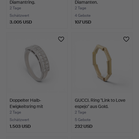
Diamantring.
Diamanten.
2 Tage
2 Tage
Schätzwert
4 Gebote
3.005 USD
107 USD
Doppelter Halb-
GUCCI. Ring "Link to Love
Ewigkeitsring mit
espejo" aus Gold.
Diamanten.
2 Tage
2 Tage
Schätzwert
5 Gebote
1.503 USD
232 USD