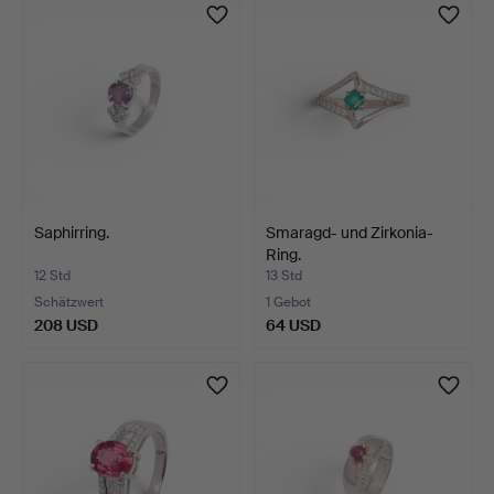
Saphirring.
Smaragd- und Zirkonia-
Ring.
12 Std
13 Std
Schätzwert
1 Gebot
208 USD
64 USD