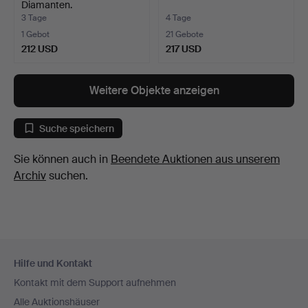
Diamanten.
3 Tage
4 Tage
1 Gebot
21 Gebote
212 USD
217 USD
Weitere Objekte anzeigen
Suche speichern
Sie können auch in
Beendete Auktionen aus unserem
Archiv
suchen.
Fußzeilen-
Hilfe und Kontakt
Navigation
Kontakt mit dem Support aufnehmen
Alle Auktionshäuser