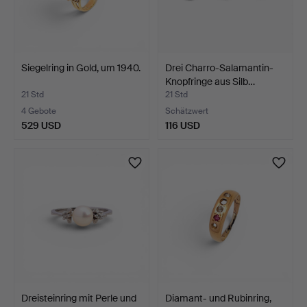
Siegelring in Gold, um 1940.
Drei Charro-Salamantin-
Knopfringe aus Silb…
21 Std
21 Std
4 Gebote
Schätzwert
529 USD
116 USD
Dreisteinring mit Perle und
Diamant- und Rubinring,