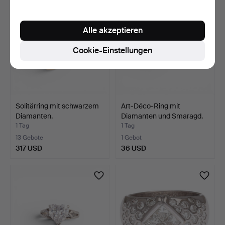
Alle akzeptieren
Cookie-Einstellungen
Solitärring mit schwarzem
Art-Déco-Ring mit
Diamanten.
Diamanten und Smaragd.
1 Tag
1 Tag
13 Gebote
1 Gebot
317 USD
36 USD