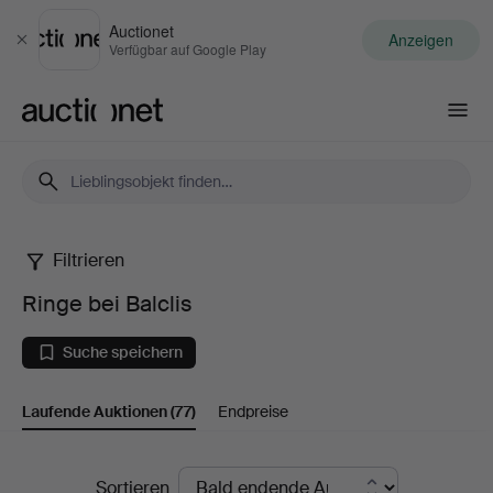
Auctionet
Anzeigen
Schließen
Verfügbar auf Google Play
Auctionet.com
Filtrieren
Ringe
Ringe bei Balclis
bei
Suche speichern
Balclis
Laufende Auktionen
(77)
Endpreise
Laufende
Sortieren