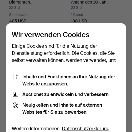
Diamanten.
Anfang des 20. Jah…
22 Std
22 Std
Schätzwert
1 Gebot
405 USD
138 USD
Wir verwenden Cookies
Einige Cookies sind für die Nutzung der
Dienstleistung erforderlich. Die Cookies, die Sie
selbst verwalten können, werden verwendet, um:
Inhalte und Funktionen an Ihre Nutzung der
Website anzupassen.
Auctionet zu entwickeln und verbessern.
Ring aus Roségold mit
Topas-Rosettenring.
Diamanten.
Neuigkeiten und Inhalte auf externen
1 Tag
1 Tag
Websites für Sie zu bewerben.
Schätzwert
Schätzwert
1.734 USD
116 USD
Weitere Informationen:
Datenschutzerklärung