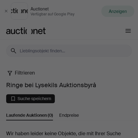
Auctionet
Anzeigen
Schließen
Verfügbar auf Google Play
Auctionet.com
Filtrieren
Ringe
Ringe bei Lysekils Auktionsbyrå
bei
Suche speichern
Lysekils
Laufende Auktionen
(0)
Endpreise
Auktionsbyrå
Laufende
Wir haben leider keine Objekte, die mit Ihrer Suche