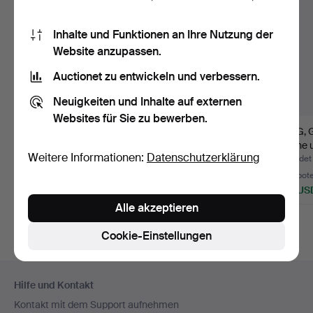
Inhalte und Funktionen an Ihre Nutzung der
Website anzupassen.
Auctionet zu entwickeln und verbessern.
Neuigkeiten und Inhalte auf externen
Websites für Sie zu bewerben.
SOLITÄRRING,
RING, mit weißen
RING, G
Weißgold 18K, ca. 0,5
Steinen.
Steine 
Weitere Informationen:
Datenschutzerklärung
ct, 4,4…
St…
Beendet 15. Jul 2026
Beendet 23. Jun 2026
Beendet
1 Gebot
2 Gebote
5 Gebot
348 USD
201 USD
169 US
Alle akzeptieren
Cookie-Einstellungen
Fußzeilen-
Hilfe und Kontakt
Navigation
Kontakt mit dem Support aufnehmen