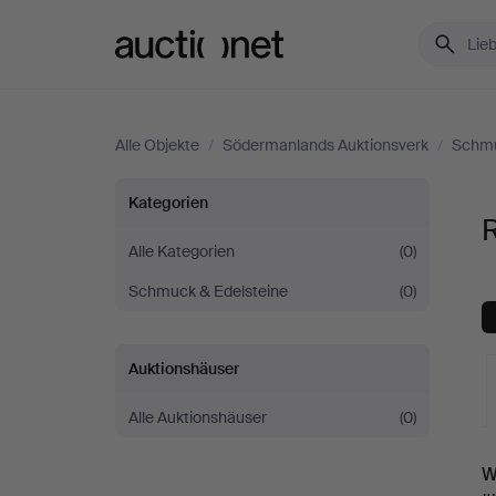
Auctionet.com
Alle Objekte
/
Södermanlands Auktionsverk
/
Schmu
Ringe
Kategorien
bei
Alle Kategorien
(0)
Schmuck & Edelsteine
(0)
Södermanlands
Auktionsverk
Auktionshäuser
Alle Auktionshäuser
(0)
L
W