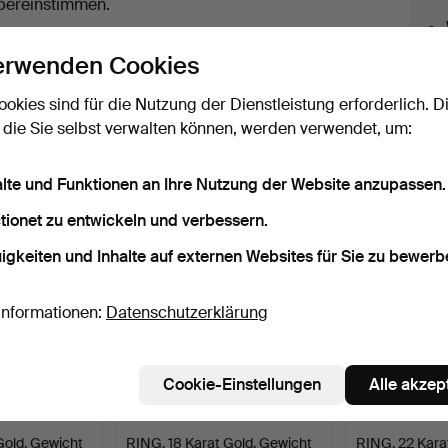
uktionen
bereinstimmen.
licken Sie oben auf
“Suche speichern”
, um eine
erwenden Cookies
ail zu erhalten, sobald dieses Objekt
ereingekommen ist.
ookies sind für die Nutzung der Dienstleistung erforderlich. D
 die Sie selbst verwalten können, werden verwendet, um:
 Archiv, die mit Ihrer Suche übereinsti
alte und Funktionen an Ihre Nutzung der Website anzupassen.
tionet zu entwickeln und verbessern.
igkeiten und Inhalte auf externen Websites für Sie zu bewerb
Informationen:
Datenschutzerklärung
Cookie-Einstellungen
Alle akzep
Gold, Gewicht
RING, 18 Karat Gold, Gewicht
RING, 22 Karat