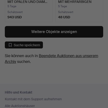
MIT OPALEN UND DIAM…
MIT MEHRFARBIGEN
EDE…
5 Tage
5 Tage
Schätzwert
Schätzwert
943 USD
48 USD
Weitere Objekte anzeigen
Suche speichern
Sie können auch in
Beendete Auktionen aus unserem
Archiv
suchen.
Fußzeilen-
Hilfe und Kontakt
Navigation
Kontakt mit dem Support aufnehmen
Alle Auktionshäuser