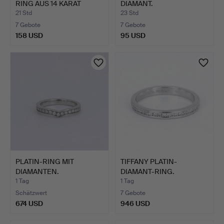
RING AUS 14 KARAT
DIAMANT.
WEISSGO…
21 Std
23 Std
7 Gebote
7 Gebote
158 USD
95 USD
PLATIN-RING MIT
TIFFANY PLATIN-
DIAMANTEN.
DIAMANT-RING.
1 Tag
1 Tag
Schätzwert
7 Gebote
674 USD
946 USD