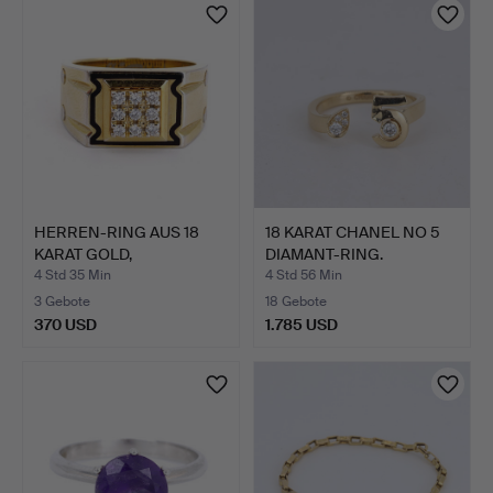
HERREN-RING AUS 18
18 KARAT CHANEL NO 5
KARAT GOLD,
DIAMANT-RING.
DIAMANTBESE…
4 Std 35 Min
4 Std 56 Min
3 Gebote
18 Gebote
370 USD
1.785 USD