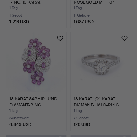
RING, 18 KARAT.
ROSÉGOLD MIT 1,87
KARAT …
1 Tag
1 Tag
1 Gebot
11 Gebote
1.213 USD
1.687 USD
18 KARAT SAPHIR- UND
18 KARAT 1,04 KARAT
DIAMANT-RING.
DIAMANT-HALO-RING.
1 Tag
1 Tag
Schätzwert
7 Gebote
4.849 USD
126 USD