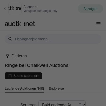
Auctionet
Anzeigen
Schließen
Verfügbar auf Google Play
Auctionet.com
Filtrieren
Ringe
Ringe bei Chalkwell Auctions
bei
Suche speichern
Chalkwell
Laufende Auktionen
(140)
Endpreise
Auctions
Laufende
Sortieren