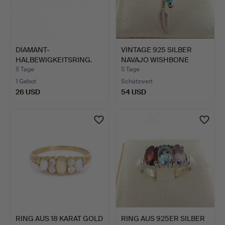
DIAMANT-
VINTAGE 925 SILBER
HALBEWIGKEITSRING.
NAVAJO WISHBONE
FEDERRI…
5 Tage
5 Tage
1 Gebot
Schätzwert
26 USD
54 USD
RING AUS 18 KARAT GOLD
RING AUS 925ER SILBER