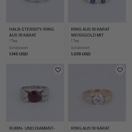
HALB-ETERNITY-RING
RING AUS 18 KARAT
AUS 18 KARAT
WEISSGOLD MIT
WEISSGOLD,…
SAPHIREN U…
1 Tag
1 Tag
Schätzwert
Schätzwert
1.145 USD
1.078 USD
RUBIN- UND DIAMANT-
RING AUS 18 KARAT