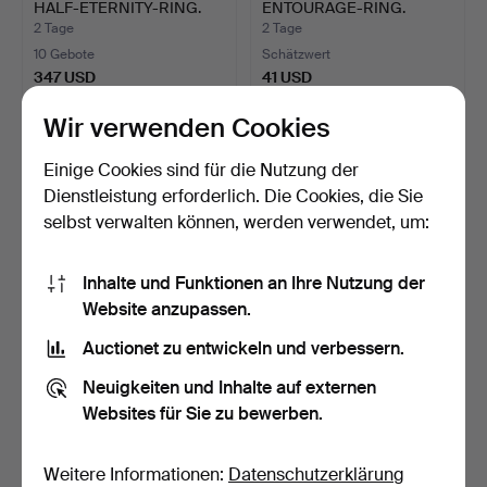
HALF-ETERNITY-RING.
ENTOURAGE-RING.
2 Tage
2 Tage
10 Gebote
Schätzwert
347 USD
41 USD
Wir verwenden Cookies
Einige Cookies sind für die Nutzung der
Dienstleistung erforderlich. Die Cookies, die Sie
selbst verwalten können, werden verwendet, um:
Inhalte und Funktionen an Ihre Nutzung der
Website anzupassen.
Auctionet zu entwickeln und verbessern.
RING AUS 14 KARAT
RING AUS 18 KARAT GOLD,
WEISSGOLD MIT
DIAMANTBESETZT, FÜ…
Neuigkeiten und Inhalte auf externen
TANSANIT U…
2 Tage
2 Tage
Websites für Sie zu bewerben.
Schätzwert
Schätzwert
1.078 USD
1.213 USD
Weitere Informationen:
Datenschutzerklärung