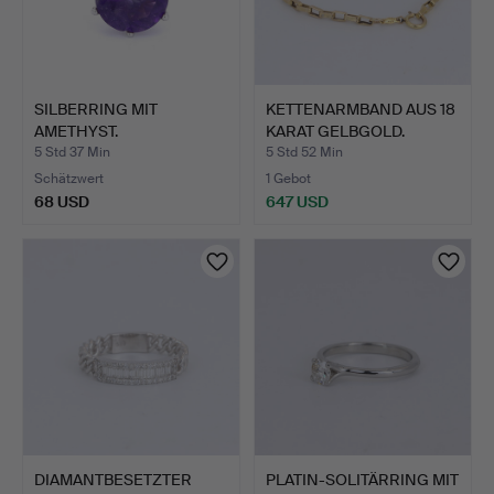
SILBERRING MIT
KETTENARMBAND AUS 18
AMETHYST.
KARAT GELBGOLD.
5 Std 37 Min
5 Std 52 Min
Schätzwert
1 Gebot
68 USD
647 USD
DIAMANTBESETZTER
PLATIN-SOLITÄRRING MIT