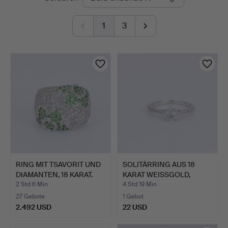
Auktionen
1
3
RING MIT TSAVORIT UND
SOLITÄRRING AUS 18
DIAMANTEN, 18 KARAT.
KARAT WEISSGOLD,
DIAMAN…
2 Std 6 Min
4 Std 19 Min
27 Gebote
1 Gebot
2.492 USD
22 USD