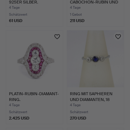
925ER SILBER.
CABOCHON-RUBIN UND
DIAMANT…
4 Tage
4 Tage
Schätzwert
1 Gebot
61 USD
211 USD
PLATIN-RUBIN-DIAMANT-
RING MIT SAPHIEREN
RING.
UND DIAMANTEN, 18
KARAT.
4 Tage
4 Tage
Schätzwert
Schätzwert
2.425 USD
270 USD