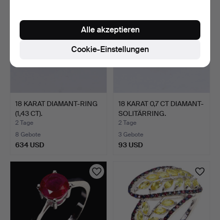
Alle akzeptieren
Cookie-Einstellungen
18 KARAT DIAMANT-RING
18 KARAT 0,7 CT DIAMANT-
(1,43 CT).
SOLITÄRRING.
2 Tage
2 Tage
8 Gebote
3 Gebote
634 USD
93 USD