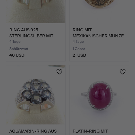
RING AUS 925
RING MIT
STERLINGSILBER MIT
MEXIKANISCHER MÜNZE
MEHRFARBIG…
AUS 9 KARAT G…
4 Tage
4 Tage
Schätzwert
1 Gebot
48 USD
21 USD
AQUAMARIN-RING AUS
PLATIN-RING MIT