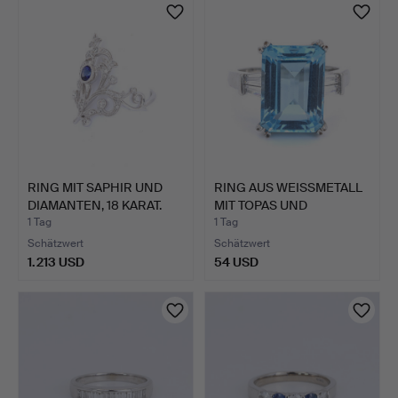
RING MIT SAPHIR UND
RING AUS WEISSMETALL
DIAMANTEN, 18 KARAT.
MIT TOPAS UND
WEISSEN…
1 Tag
1 Tag
Schätzwert
Schätzwert
1.213 USD
54 USD