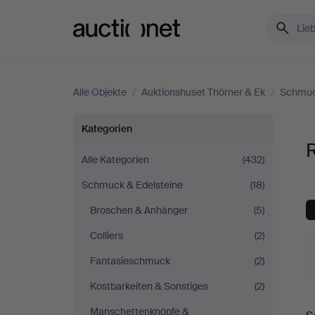
Auctionet.com
Alle Objekte
/
Auktionshuset Thörner & Ek
/
Schmuc
Ringe
Kategorien
R
bei
Alle Kategorien
(432)
Schmuck & Edelsteine
(18)
Auktionshuset
Broschen & Anhänger
(5)
Thörner
Colliers
(2)
&
Fantasieschmuck
(2)
Kostbarkeiten & Sonstiges
(2)
Ek
L
Manschettenknöpfe &