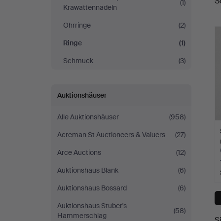
S
(1)
A
Krawattennadeln
Ohrringe
(2)
Ringe
(1)
Schmuck
(3)
Auktionshäuser
Alle Auktionshäuser
(958)
Acreman St Auctioneers & Valuers
(27)
Arce Auctions
(12)
Auktionshaus Blank
(6)
Auktionshaus Bossard
(6)
Auktionshaus Stuber's
(58)
Hammerschlag
S