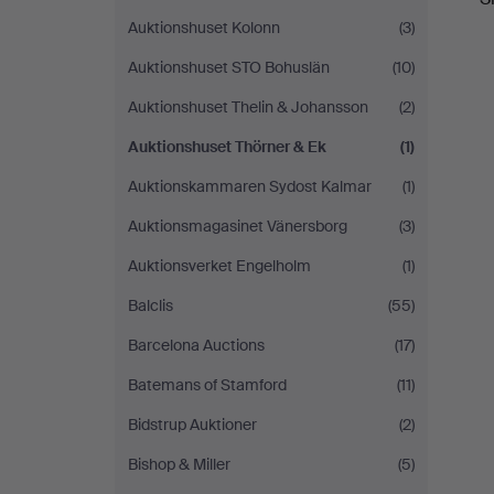
Auktionshuset Kolonn
(3)
Auktionshuset STO Bohuslän
(10)
Auktionshuset Thelin & Johansson
(2)
Auktionshuset Thörner & Ek
(1)
Auktionskammaren Sydost Kalmar
(1)
Auktionsmagasinet Vänersborg
(3)
Auktionsverket Engelholm
(1)
Balclis
(55)
Barcelona Auctions
(17)
Batemans of Stamford
(11)
Bidstrup Auktioner
(2)
Bishop & Miller
(5)