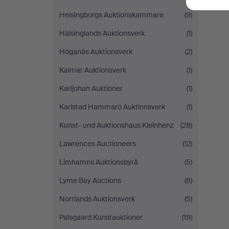
Helsingborgs Auktionskammare
(9)
Hälsinglands Auktionsverk
(1)
Höganäs Auktionsverk
(2)
Kalmar Auktionsverk
(1)
Karljohan Auktioner
(1)
Karlstad Hammarö Auktionsverk
(1)
Kunst- und Auktionshaus Kleinhenz
(28)
Lawrences Auctioneers
(12)
Limhamns Auktionsbyrå
(5)
Lyme Bay Auctions
(8)
Norrlands Auktionsverk
(5)
Palsgaard Kunstauktioner
(19)