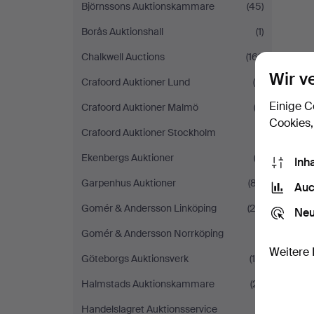
Björnssons Auktionskammare
(45)
Borås Auktionshall
(1)
Chalkwell Auctions
(161)
Wir v
Crafoord Auktioner Lund
(5)
Einige C
Crafoord Auktioner Malmö
(2)
Cookies,
Crafoord Auktioner Stockholm
(1)
Ekenbergs Auktioner
(2)
Inh
Garpenhus Auktioner
(87)
Auc
Gomér & Andersson Linköping
(25)
Neu
Gomér & Andersson Norrköping
(1)
Weitere 
Göteborgs Auktionsverk
(16)
Halmstads Auktionskammare
(21)
Handelslagret Auktionsservice
(1)