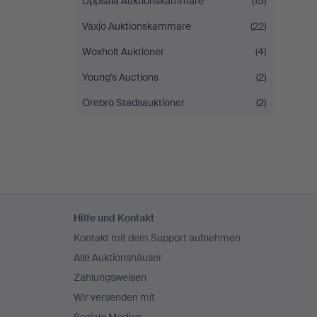
Uppsala Auktionskammare
(15)
Växjö Auktionskammare
(22)
Woxholt Auktioner
(4)
Young's Auctions
(2)
Örebro Stadsauktioner
(2)
Fußzeilen-
Hilfe und Kontakt
Navigation
Kontakt mit dem Support aufnehmen
Alle Auktionshäuser
Zahlungsweisen
Wir versenden mit