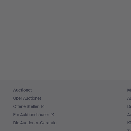
Auctionet
M
Über Auctionet
A
Offene Stellen
D
Für Auktionshäuser
A
Die Auctionet-Garantie
Kü