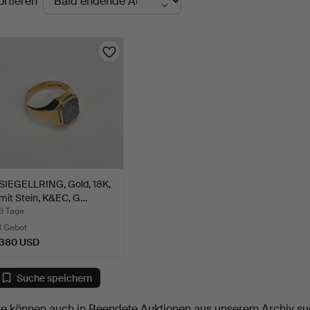
ortieren
uktionen
SIEGELLRING, Gold, 18K,
mit Stein, K&EC, G…
6 Tage
1 Gebot
380 USD
Suche speichern
ie können auch in
Beendete Auktionen aus unserem Archiv
su