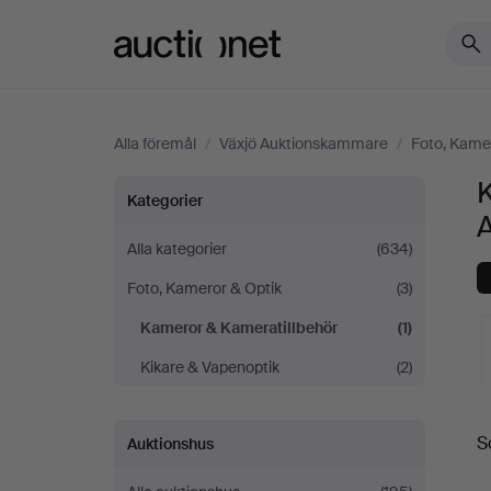
Auctionet.com
Alla föremål
/
Växjö Auktionskammare
/
Foto, Kame
Kameror
Kategorier
&
Alla kategorier
(634)
Foto, Kameror & Optik
(3)
Kameratillbehör
Kameror & Kameratillbehör
(1)
på
Kikare & Vapenoptik
(2)
Växjö
S
Auktionshus
Auktionskammare
a