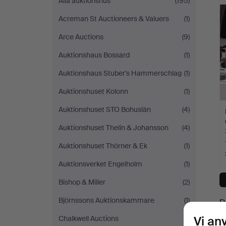
Alla auktionshus
(195)
Acreman St Auctioneers & Valuers
(1)
Arce Auctions
(9)
Auktionshaus Bossard
(1)
Auktionshaus Stuber's Hammerschlag
(1)
Auktionshuset Kolonn
(1)
Auktionshuset STO Bohuslän
(4)
Auktionshuset Thelin & Johansson
(4)
Auktionshuset Thörner & Ek
(1)
Auktionsverket Engelholm
(1)
Bishop & Miller
(2)
Björnssons Auktionskammare
(1)
D
Vi an
Chalkwell Auctions
(1)