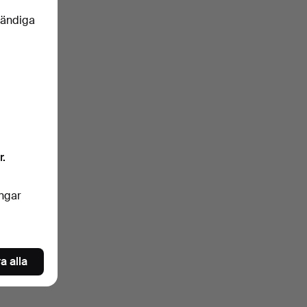
vändiga
r.
ingar
a alla