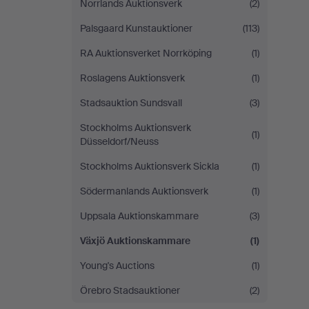
Norrlands Auktionsverk
(2)
Palsgaard Kunstauktioner
(113)
RA Auktionsverket Norrköping
(1)
Roslagens Auktionsverk
(1)
Stadsauktion Sundsvall
(3)
Stockholms Auktionsverk
(1)
Düsseldorf/Neuss
Stockholms Auktionsverk Sickla
(1)
Södermanlands Auktionsverk
(1)
Uppsala Auktionskammare
(3)
Växjö Auktionskammare
(1)
Young's Auctions
(1)
Örebro Stadsauktioner
(2)