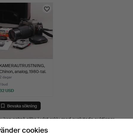
KAMERAUTRUSTNING,
Chinon, analog, 1980-tal.
2 dagar
1 bud
32 USD
Bevaka sökning
u kan också söka i
vårt arkiv med avslutade auktioner
.
vänder cookies