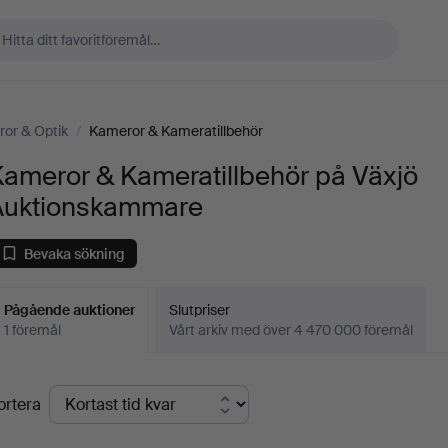
ror & Optik
/
Kameror & Kameratillbehör
Kameror & Kameratillbehör på Växjö
Auktionskammare
Bevaka sökning
Pågående auktioner
Slutpriser
1 föremål
Vårt arkiv med över 4 470 000 föremål
Pågående
ortera
uktioner