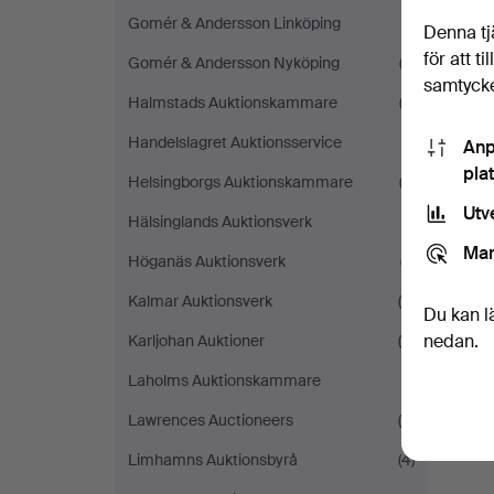
Gomér & Andersson Linköping
(1)
Denna tj
för att t
Gomér & Andersson Nyköping
(2)
samtycke
Halmstads Auktionskammare
(3)
Handelslagret Auktionsservice
(1)
Anp
pla
Helsingborgs Auktionskammare
(2)
Utv
Hälsinglands Auktionsverk
(1)
Mar
Höganäs Auktionsverk
(7)
Kalmar Auktionsverk
(4)
Du kan l
nedan.
Karljohan Auktioner
(8)
Laholms Auktionskammare
(1)
Lawrences Auctioneers
(4)
Limhamns Auktionsbyrå
(4)