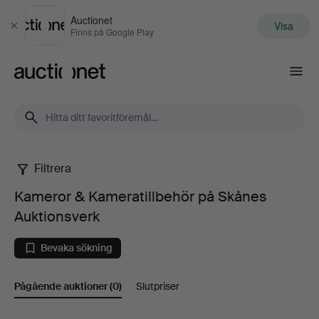
Auctionet
Visa
Stäng
Finns på Google Play
Auctionet.com
Filtrera
Kameror
Kameror & Kameratillbehör på Skånes
&
Auktionsverk
Kameratillbehör
Bevaka sökning
på
Pågående auktioner
(0)
Slutpriser
Skånes