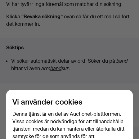
Pågående
Vi har tyvärr inga föremål som matchar din sökning.
Auktionsverk
auktioner
Klicka
“Bevaka sökning”
ovan så får du ett mail så fort
det kommer in.
Söktips
Vi söker automatiskt delar av ord. Söker du på
band
hittar vi även
arm
band
sur
.
Här är föremål från vårt arkiv som
Vi använder cookies
matchar din sökning
Denna tjänst är en del av Auctionet-plattformen.
Visa alla föremål
Vissa cookies är nödvändiga för att tillhandahålla
tjänsten, medan du kan hantera eller återkalla ditt
samtycke för de som används för att: