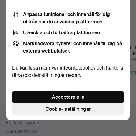
Anpassa funktioner och innehåll för dig
utifrån hur du använder plattformen.
Utveckla och förbättra plattformen.
Marknadsföra nyheter och innehåll till dig på
ROLLEICORD,
CANON,
ROLLEI
externa webbplatser.
MELLANFORMATSKA
SYSTEMKAMERA MED
KAMERA
MERA. Synchro-C…
TILLBEHÖR. EOS
1281052
Klubbades 16 maj 2026
Klubbades 12 feb 2026
Klubbade
600…
7 bud
8 bud
6 bud
Du kan läsa mer i vår
integritetspolicy
och hantera
54 USD
106 USD
95 US
dina cookieinställningar nedan.
Acceptera alla
Sidfotsnavigation
Cookie-inställningar
Hjälp och kontakt
Kontakta support
Alla auktionshus