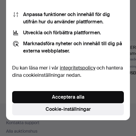
Anpassa funktioner och innehåll för dig
utifrån hur du använder plattformen.
Utveckla och förbättra plattformen.
Marknadsföra nyheter och innehåll till dig på
ZEISS. Kamera, cirka
KAMEROR, 4 st, bl. a.
KAMERO
externa webbplatser.
1937, "Contax II" med…
Retina Reflex III Ko…
lådkame
Klubbades 28 jul 2026
Klubbades 21 jul 2026
Klubbade
24 bud
25 bud
Värderin
Du kan läsa mer i vår
integritetspolicy
och hantera
380 USD
174 USD
53 US
dina cookieinställningar nedan.
Acceptera alla
Sidfotsnavigation
Cookie-inställningar
Hjälp och kontakt
Kontakta support
Alla auktionshus