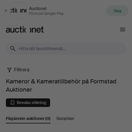
Auctionet
Visa
Stäng
Finns på Google Play
Auctionet.com
Filtrera
Kameror
Kameror & Kameratillbehör på Formstad
&
Auktioner
Kameratillbehör
Bevaka sökning
på
Pågående auktioner
(0)
Slutpriser
Formstad