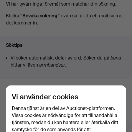
Pågående
Vi har tyvärr inga föremål som matchar din sökning.
Auktioner
auktioner
Klicka
“Bevaka sökning”
ovan så får du ett mail så fort
det kommer in.
Söktips
Vi söker automatiskt delar av ord. Söker du på
band
hittar vi även
arm
band
sur
.
Här är föremål från vårt arkiv som
Vi använder cookies
matchar din sökning
Denna tjänst är en del av Auctionet-plattformen.
Visa alla föremål
Vissa cookies är nödvändiga för att tillhandahålla
tjänsten, medan du kan hantera eller återkalla ditt
samtycke för de som används för att: