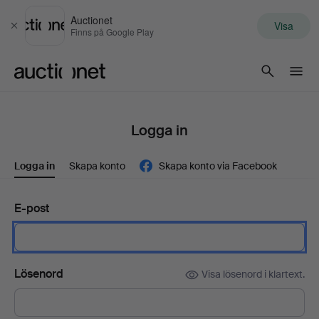
Auctionet
Visa
Stäng
Finns på Google Play
Auctionet.com
Logga in
Logga in
Skapa konto
Skapa konto via Facebook
E-post
Lösenord
Visa lösenord i klartext.