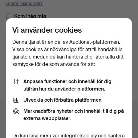
Glömt lösenordet?
Kom ihåg mig
Vi använder cookies
Logga in
Denna tjänst är en del av Auctionet-plattformen.
Vissa cookies är nödvändiga för att tillhandahålla
eller logga in via Facebook här
tjänsten, medan du kan hantera eller återkalla ditt
samtycke för de som används för att:
Fortsätt med Facebook
Anpassa funktioner och innehåll för dig
utifrån hur du använder plattformen.
Utveckla och förbättra plattformen.
Sidfotsnavigation
Marknadsföra nyheter och innehåll till dig på
Hjälp och kontakt
externa webbplatser.
Kontakta support
Alla auktionshus
Du kan läsa mer i vår
integritetspolicy
och hantera
Betalningsalternativ