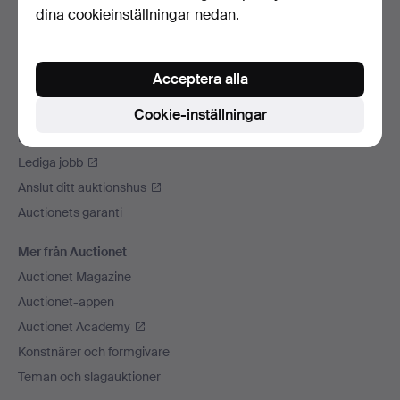
dina cookieinställningar nedan.
Vi skickar med
Sociala medier
Acceptera alla
Auctionet
Om Auctionet
Cookie-inställningar
Press
Lediga jobb
Anslut ditt auktionshus
Auctionets garanti
Mer från Auctionet
Auctionet Magazine
Auctionet-appen
Auctionet Academy
Konstnärer och formgivare
Teman och slagauktioner