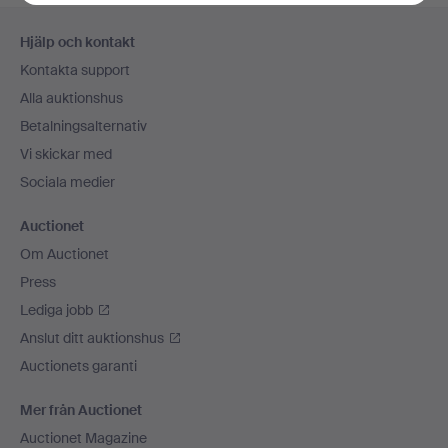
Sidfotsnavigation
Hjälp och kontakt
Kontakta support
Alla auktionshus
Betalningsalternativ
Vi skickar med
Sociala medier
Auctionet
Om Auctionet
Press
Lediga jobb
Anslut ditt auktionshus
Auctionets garanti
Mer från Auctionet
Auctionet Magazine