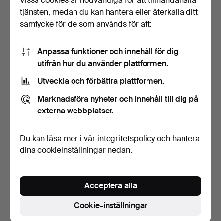
Vissa cookies är nödvändiga för att tillhandahålla
tjänsten, medan du kan hantera eller återkalla ditt
samtycke för de som används för att:
Anpassa funktioner och innehåll för dig
utifrån hur du använder plattformen.
Utveckla och förbättra plattformen.
KAMERA, Leica M3 med
KAMERA, Leicaflex SL med
Marknadsföra nyheter och innehåll till dig på
objektiv samt tillbeh…
Summicron - R 90m…
7 dagar
7 dagar
externa webbplatser.
33 bud
11 bud
358 USD
79 USD
Du kan läsa mer i vår
integritetspolicy
och hantera
dina cookieinställningar nedan.
Bevaka sökning
Du kan också söka i
vårt arkiv med avslutade auktioner
.
Acceptera alla
Cookie-inställningar