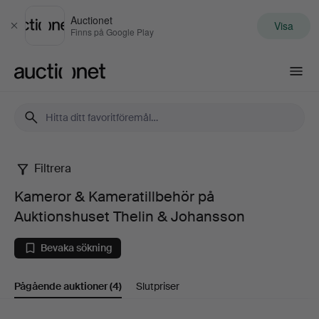
Auctionet
Visa
Stäng
Finns på Google Play
Auctionet.com
Filtrera
Kameror
Kameror & Kameratillbehör på
&
Auktionshuset Thelin & Johansson
Kameratillbehör
Bevaka sökning
på
Pågående auktioner
(4)
Slutpriser
Auktionshuset