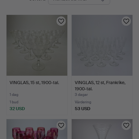
auktioner
Ek
VINGLAS, 15 st, 1900-tal.
VINGLAS, 12 st, Frankrike,
1900-tal.
1 dag
3 dagar
1 bud
Värdering
32 USD
53 USD