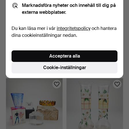
Marknadsföra nyheter och innehåll till dig på
externa webbplatser.
Du kan läsa mer i vår
integritetspolicy
och hantera
dina cookieinställningar nedan.
VASER, ett par, glas, i form
GLAS OCH KERAMIK,
av korgar, 19…
bland annat Reijmyre, Ny…
Acceptera alla
4 dagar
5 dagar
Värdering
Värdering
Cookie-inställningar
53 USD
53 USD