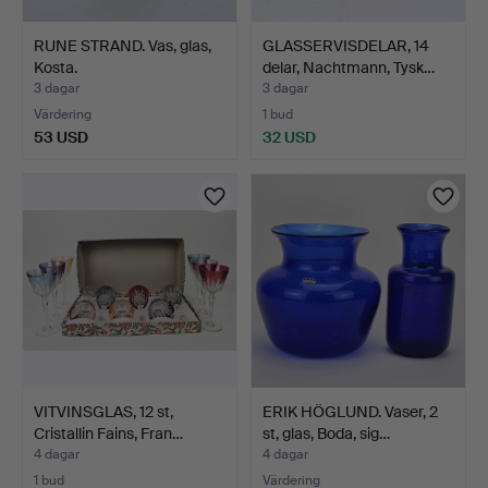
RUNE STRAND. Vas, glas,
GLASSERVISDELAR, 14
Kosta.
delar, Nachtmann, Tysk…
3 dagar
3 dagar
Värdering
1 bud
53 USD
32 USD
VITVINSGLAS, 12 st,
ERIK HÖGLUND. Vaser, 2
Cristallin Fains, Fran…
st, glas, Boda, sig…
4 dagar
4 dagar
1 bud
Värdering