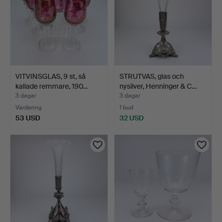
VITVINSGLAS, 9 st, så
STRUTVAS, glas och
kallade remmare, 190…
nysilver, Henninger & C…
3 dagar
3 dagar
Värdering
1 bud
53 USD
32 USD