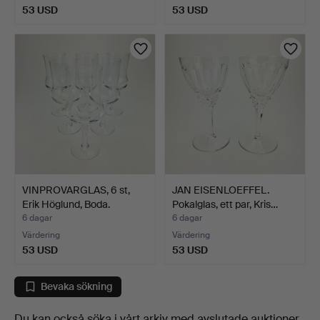
53 USD
53 USD
VINPROVARGLAS, 6 st,
JAN EISENLOEFFEL.
Erik Höglund, Boda.
Pokalglas, ett par, Kris…
6 dagar
6 dagar
Värdering
Värdering
53 USD
53 USD
Bevaka sökning
Du kan också söka i
vårt arkiv med avslutade auktioner
.