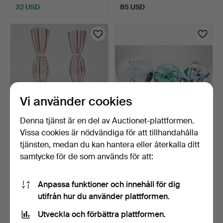
32 USD
85 USD
Vi använder cookies
Denna tjänst är en del av Auctionet-plattformen.
Vissa cookies är nödvändiga för att tillhandahålla
VASER, ett par, glas,
BREVPRESSAR, 3 st, glas,
1800/1900-tal.
1900-tal.
tjänsten, medan du kan hantera eller återkalla ditt
4 dagar
4 dagar
samtycke för de som används för att:
Värdering
Värdering
53 USD
53 USD
Anpassa funktioner och innehåll för dig
utifrån hur du använder plattformen.
Utveckla och förbättra plattformen.