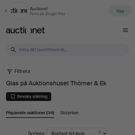
Auctionet
Visa
Stäng
Finns på Google Play
Auctionet.com
Filtrera
Glas
Glas på Auktionshuset Thörner & Ek
på
Bevaka sökning
Auktionshuset
Pågående auktioner
(34)
Slutpriser
Thörner
&
Pågående
Sortera