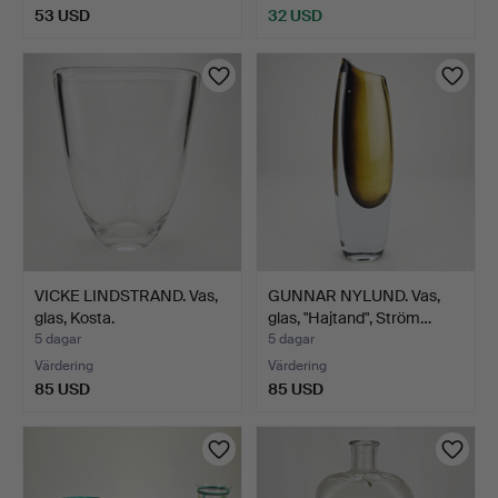
53 USD
32 USD
VICKE LINDSTRAND. Vas,
GUNNAR NYLUND. Vas,
glas, Kosta.
glas, "Hajtand", Ström…
5 dagar
5 dagar
Värdering
Värdering
85 USD
85 USD