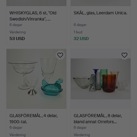
WHISKYGLAS, 6 st, "Old
SKÅL, glas, Leerdam Unica.
Swedish/Vinranka", …
6 dagar
6 dagar
Värdering
1 bud
53 USD
32 USD
GLASFÖREMÅL, 4 delar,
GLASFÖREMÅL, 8 delar,
1900-tal.
bland annat Orrefors…
6 dagar
6 dagar
Värdering
Värdering