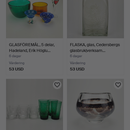
GLASFÖREMÅL, 5 delar,
FLASKA, glas, Cedersbergs
Hadeland, Erik Höglu…
glasbruk(verksam…
6 dagar
6 dagar
Värdering
Värdering
53 USD
53 USD