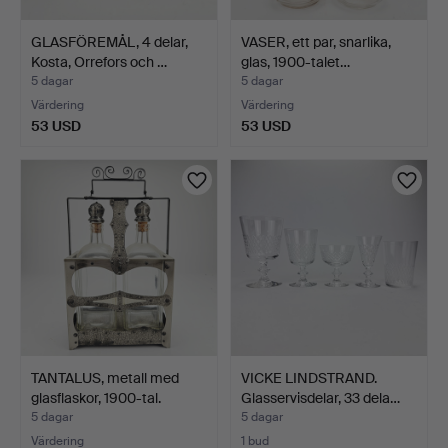
GLASFÖREMÅL, 4 delar,
VASER, ett par, snarlika,
Kosta, Orrefors och …
glas, 1900-talet…
5 dagar
5 dagar
Värdering
Värdering
53 USD
53 USD
TANTALUS, metall med
VICKE LINDSTRAND.
glasflaskor, 1900-tal.
Glasservisdelar, 33 dela…
5 dagar
5 dagar
Värdering
1 bud