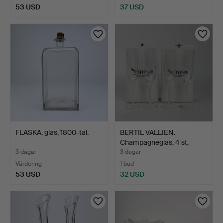
53 USD
37 USD
FLASKA, glas, 1800-tal.
BERTIL VALLIEN.
Champagneglas, 4 st,
"Nouv…
3 dagar
3 dagar
Värdering
1 bud
53 USD
32 USD