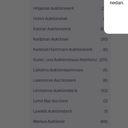
nedan.
Höganäs Auktionsverk
(21)
Höörs Auktionshall
(8)
Kalmar Auktionsverk
(64)
Karljohan Auktioner
(30)
Karlstad Hammarö Auktionsverk
(6)
Kunst- und Auktionshaus Kleinhenz
(215)
Laholms Auktionskammare
(5)
Lawrences Auctioneers
(8)
Limhamns Auktionsbyrå
(32)
Lyme Bay Auctions
(2)
Lysekils Auktionsbyrå
(1)
Markus Auktioner
(66)