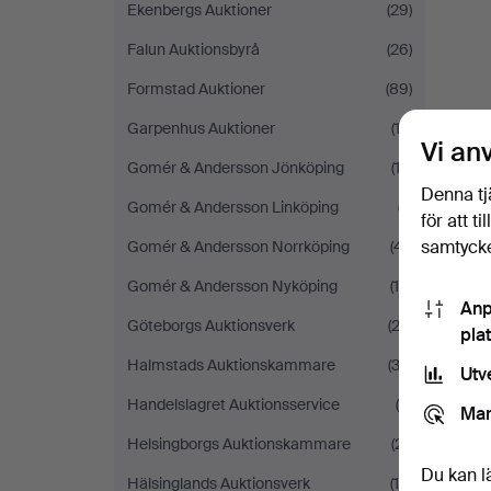
Ekenbergs Auktioner
(29)
Falun Auktionsbyrå
(26)
Formstad Auktioner
(89)
Garpenhus Auktioner
(13)
Vi an
Gomér & Andersson Jönköping
(12)
Denna tj
Gomér & Andersson Linköping
(7)
för att t
samtycke
Gomér & Andersson Norrköping
(41)
Gomér & Andersson Nyköping
(16)
Anp
Göteborgs Auktionsverk
(22)
pla
Halmstads Auktionskammare
(33)
Utv
Handelslagret Auktionsservice
(4)
Mar
Helsingborgs Auktionskammare
(21)
Du kan l
Hälsinglands Auktionsverk
(10)