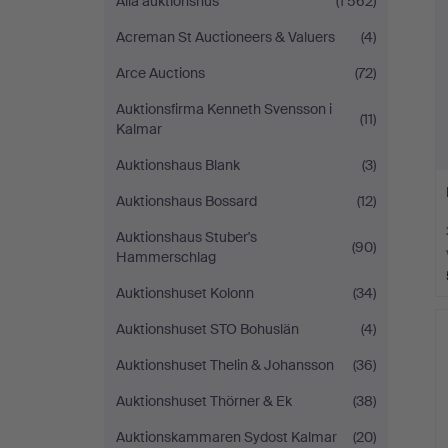
Alla auktionshus
(1 562)
Acreman St Auctioneers & Valuers
(4)
Arce Auctions
(72)
Auktionsfirma Kenneth Svensson i
(11)
Kalmar
Auktionshaus Blank
(3)
Auktionshaus Bossard
(12)
Auktionshaus Stuber's
(90)
Hammerschlag
Auktionshuset Kolonn
(34)
Auktionshuset STO Bohuslän
(4)
Auktionshuset Thelin & Johansson
(36)
Auktionshuset Thörner & Ek
(38)
Auktionskammaren Sydost Kalmar
(20)