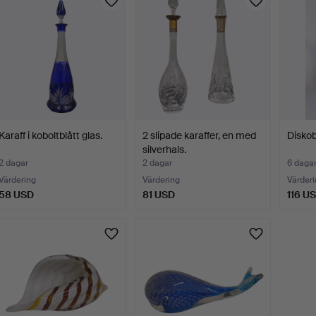
Karaff i koboltblått glas.
2 slipade karaffer, en med
Diskob
silverhals.
2 dagar
2 dagar
6 daga
Värdering
Värdering
Värderi
58 USD
81 USD
116 U