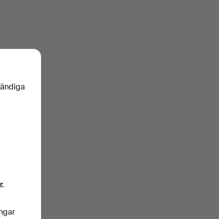
vändiga
r.
ingar