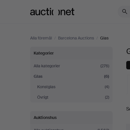
Auctionet.com
Alla föremål
/
Barcelona Auctions
/
Glas
G
Glas
Kategorier
på
Alla kategorier
(276)
Glas
(6)
Barcelona
Konstglas
(4)
Auctions
Övrigt
(2)
S
a
Auktionshus