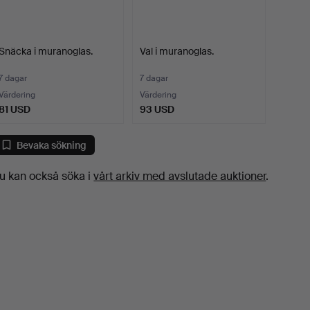
Snäcka i muranoglas.
Val i muranoglas.
7 dagar
7 dagar
Värdering
Värdering
81 USD
93 USD
Bevaka sökning
u kan också söka i
vårt arkiv med avslutade auktioner
.