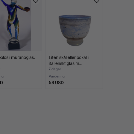
olos i muranoglas.
Liten skål eller pokal i
italienskt glas m…
r
7 dagar
ng
Värdering
SD
58 USD