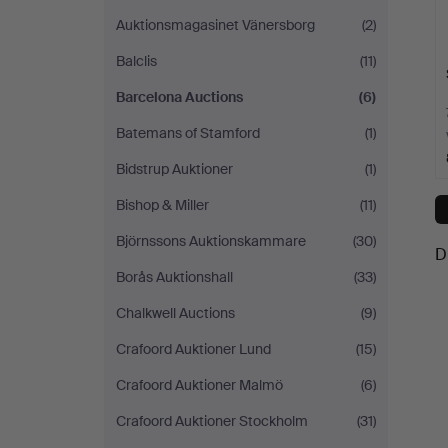
Auktionsmagasinet Vänersborg
(2)
Balclis
(11)
Barcelona Auctions
(6)
Batemans of Stamford
(1)
Bidstrup Auktioner
(1)
Bishop & Miller
(11)
Björnssons Auktionskammare
(30)
D
Borås Auktionshall
(33)
Chalkwell Auctions
(9)
Crafoord Auktioner Lund
(15)
Crafoord Auktioner Malmö
(6)
Crafoord Auktioner Stockholm
(31)