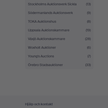
Stockholms Auktionsverk Sickla
(13)
Södermanlands Auktionsverk
(9)
TOKA Auktionshus
(8)
Uppsala Auktionskammare
(19)
Växjö Auktionskammare
(28)
Woxholt Auktioner
(6)
Young's Auctions
(7)
Örebro Stadsauktioner
(33)
Sidfotsnavigation
Hjälp och kontakt