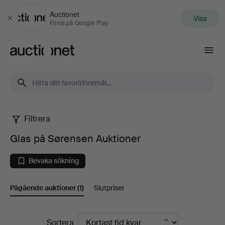
Auctionet
Visa
Stäng
Finns på Google Play
Auctionet.com
Filtrera
Glas
Glas på Sørensen Auktioner
på
Bevaka sökning
Sørensen
Pågående auktioner
(1)
Slutpriser
Auktioner
Pågående
Sortera