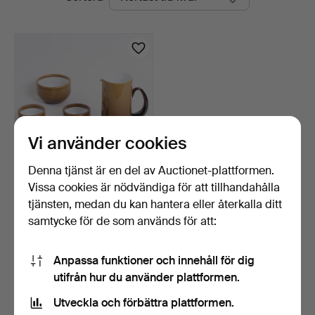
auktioner
Vi använder cookies
Denna tjänst är en del av Auctionet-plattformen.
Vissa cookies är nödvändiga för att tillhandahålla
MICHAEL BANG.
Holmegaard Palet-serien.
tjänsten, medan du kan hantera eller återkalla ditt
Dan…
22 timmar
samtycke för de som används för att:
5 bud
78 USD
Anpassa funktioner och innehåll för dig
utifrån hur du använder plattformen.
Bevaka sökning
Utveckla och förbättra plattformen.
Du kan också söka i
vårt arkiv med avslutade auktioner
.