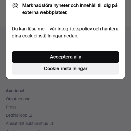
Marknadsföra nyheter och innehåll till dig på
externa webbplatser.
Du kan läsa mer i vår
integritetspolicy
och hantera
Sidfotsnavigation
dina cookieinställningar nedan.
Hjälp och kontakt
Kontakta support
Alla auktionshus
Acceptera alla
Betalningsalternativ
Cookie-inställningar
Vi skickar med
Sociala medier
Auctionet
Om Auctionet
Press
Lediga jobb
Anslut ditt auktionshus