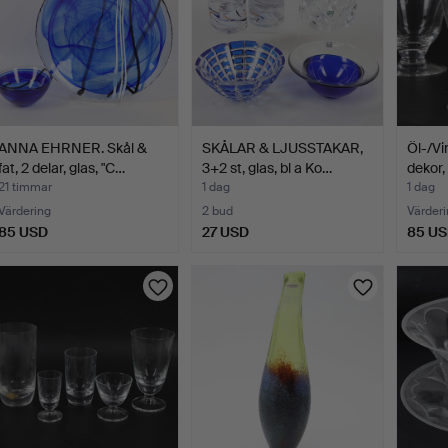
ANNA EHRNER. Skål &
SKÅLAR & LJUSSTAKAR,
Öl-/Vi
fat, 2 delar, glas, "C…
3+2 st, glas, bl a Ko…
dekor,
21 timmar
1 dag
1 dag
Värdering
2 bud
Värderi
85 USD
27 USD
85 U