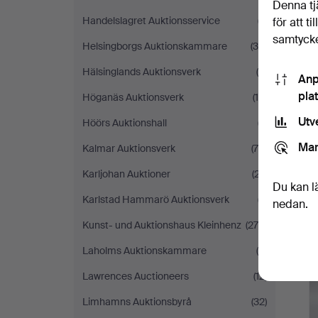
Denna tj
Handelslagret Auktionsservice
(7)
för att t
samtycke
Helsingborgs Auktionskammare
(34)
Hälsinglands Auktionsverk
(9)
Anp
pla
Höganäs Auktionsverk
(19)
Utv
Höörs Auktionshall
(7)
Mar
Kalmar Auktionsverk
(76)
Karljohan Auktioner
(27)
Du kan l
Karlstad Hammarö Auktionsverk
(7)
nedan.
Kunst- und Auktionshaus Kleinhenz
(270)
Laholms Auktionskammare
(4)
Lawrences Auctioneers
(12)
Limhamns Auktionsbyrå
(32)