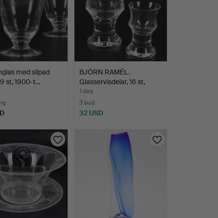
nglas med slipad
BJÖRN RAMÉL.
 9 st, 1900-t…
Glasservisdelar, 16 st,
"Björ…
1 dag
ng
3 bud
SD
32 USD