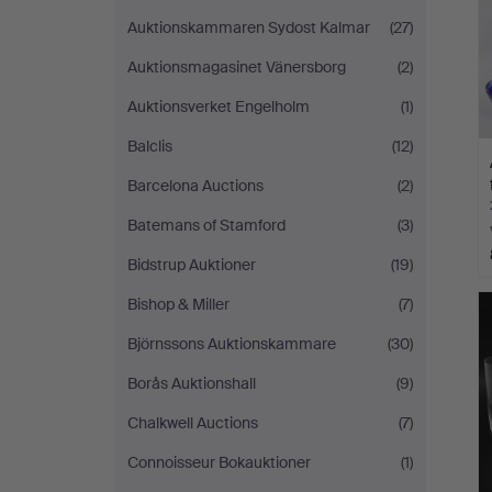
Auktionskammaren Sydost Kalmar
(27)
Auktionsmagasinet Vänersborg
(2)
Auktionsverket Engelholm
(1)
Balclis
(12)
Barcelona Auctions
(2)
Batemans of Stamford
(3)
Bidstrup Auktioner
(19)
Bishop & Miller
(7)
Björnssons Auktionskammare
(30)
Borås Auktionshall
(9)
Chalkwell Auctions
(7)
Connoisseur Bokauktioner
(1)