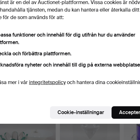
änst är en del av Auctionet-plattformen. Vissa cookies är nöd
illhandahålla tjänsten, medan du kan hantera eller återkalla ditt
 för de som används för att:
assa funktioner och innehåll för dig utifrån hur du använder
ttformen.
eckla och förbättra plattformen.
knadsföra nyheter och innehåll till dig på externa webbplatse
BERTIL VALLIEN. Vas,
GÖRAN WÄRFF. Ljuslykta,
ULRI
äsa mer i vår
integritetspolicy
och hantera dina cookieinställn
konstglas, "Minos", s…
glas, "Polar", Kos…
VALLI
träkon
4 dagar
4 dagar
4 daga
1 bud
16 bud
9 bud
22 USD
180 USD
127 U
Cookie-inställningar
Accepter