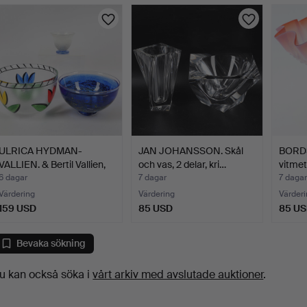
ULRICA HYDMAN-
JAN JOHANSSON. Skål
BORDS
VALLIEN. & Bertil Vallien,
och vas, 2 delar, kri…
vitmeta
S…
6 dagar
7 dagar
7 dagar
Värdering
Värdering
Värderi
159 USD
85 USD
85 U
Bevaka sökning
u kan också söka i
vårt arkiv med avslutade auktioner
.