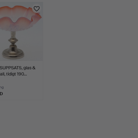
UPPSATS, glas &
ll, tidigt 190…
ng
SD