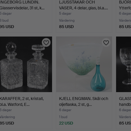
INGEBORG LUNDIN.
LJUSSTAKAR OCH
BJÖRN
Glasservisdelar, 31 st, k…
VASER, 4 delar, glas, bl.a.…
Ytterfo
5 dagar
5 dagar
6 daga
3 bud
Värdering
Värderi
95 USD
85 USD
85 U
KARAFFER, 2 st, kristall,
KJELL ENGMAN. Skål och
GLASS
bl.a. Watford, E…
oljeflaska, 2 st, g…
handbl
6 dagar
6 dagar
6 daga
Värdering
1 bud
Värderi
85 USD
22 USD
85 U