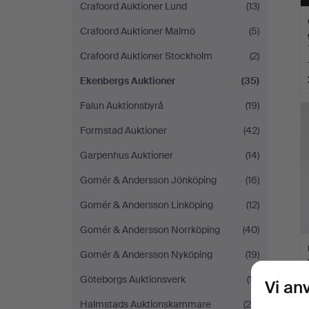
Crafoord Auktioner Lund
(13)
Crafoord Auktioner Malmö
(5)
Crafoord Auktioner Stockholm
(2)
Ekenbergs Auktioner
(35)
Falun Auktionsbyrå
(19)
Formstad Auktioner
(42)
Garpenhus Auktioner
(14)
Gomér & Andersson Jönköping
(16)
Gomér & Andersson Linköping
(12)
Gomér & Andersson Norrköping
(40)
Gomér & Andersson Nyköping
(19)
Göteborgs Auktionsverk
(17)
Vi an
Halmstads Auktionskammare
(26)