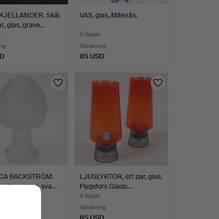
KJELLANDER. Skål
VAS, glas, Målerås.
t, glas, grave…
r
3 dagar
ng
Värdering
SD
85 USD
CA BACKSTRÖM.
LJUSLYKTOR, ett par, glas,
ur, konstglas, sva…
Flygsfors Glasb…
r
4 dagar
Värdering
D
85 USD