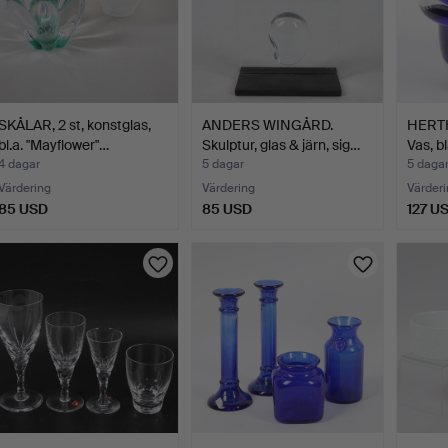
SKÅLAR, 2 st, konstglas,
ANDERS WINGÅRD.
HERT
bl.a. "Mayflower"…
Skulptur, glas & järn, sig…
Vas, b
4 dagar
5 dagar
5 daga
Värdering
Värdering
Värderi
85 USD
85 USD
127 U