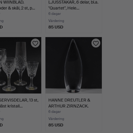
 WIINBLAD.
LJUSSTAKAR, 6 delar, bl.a.
der & skål, 2 st, p…
"Quartet", Hele…
r
6 dagar
ng
Värdering
SD
85 USD
ERVISDELAR, 13 st,
HANNE DREUTLER &
åst kristall…
ARTHUR ZIRNZACK.
Skulptur…
r
6 dagar
ng
Värdering
SD
85 USD