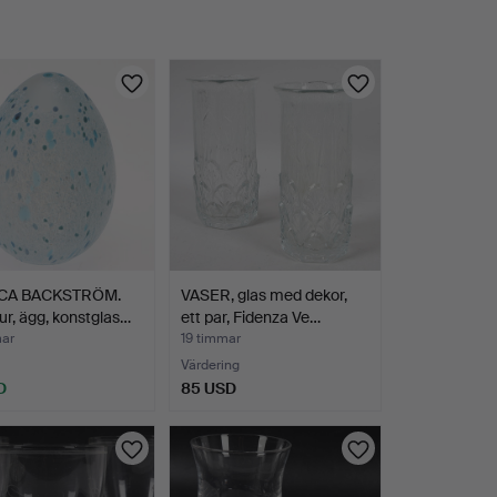
CA BACKSTRÖM.
VASER, glas med dekor,
ur, ägg, konstglas…
ett par, Fidenza Ve…
mar
19 timmar
Värdering
D
85 USD