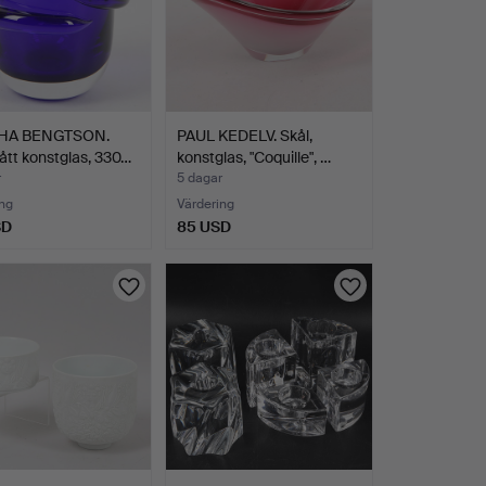
HA BENGTSON.
PAUL KEDELV. Skål,
lått konstglas, 330…
konstglas, "Coquille", …
r
5 dagar
ng
Värdering
SD
85 USD