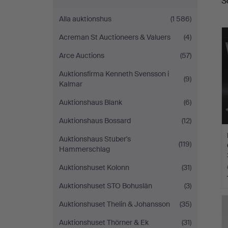
S
a
Alla auktionshus
(1 586)
Acreman St Auctioneers & Valuers
(4)
Arce Auctions
(57)
Auktionsfirma Kenneth Svensson i
(9)
Kalmar
Auktionshaus Blank
(6)
Auktionshaus Bossard
(12)
Auktionshaus Stuber's
(119)
Hammerschlag
Auktionshuset Kolonn
(31)
Auktionshuset STO Bohuslän
(3)
Auktionshuset Thelin & Johansson
(35)
Auktionshuset Thörner & Ek
(31)