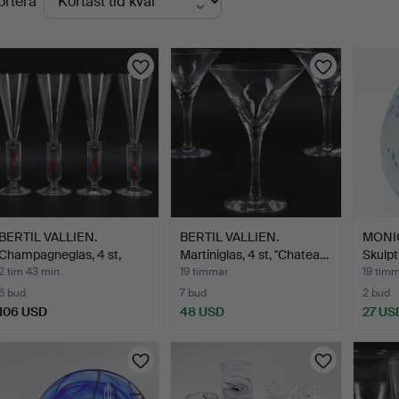
ortera
uktioner
BERTIL VALLIEN.
BERTIL VALLIEN.
MONI
Champagneglas, 4 st,
Martiniglas, 4 st, "Chatea…
Skulpt
"Mill…
2 tim 43 min
19 timmar
19 tim
6 bud
7 bud
2 bud
106 USD
48 USD
27 US