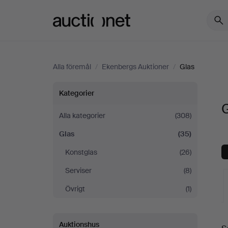
Auctionet.com
Alla föremål
/
Ekenbergs Auktioner
/
Glas
Glas
Kategorier
på
Alla kategorier
(308)
Glas
(35)
Ekenbergs
Konstglas
(26)
Auktioner
Serviser
(8)
Övrigt
(1)
Auktionshus