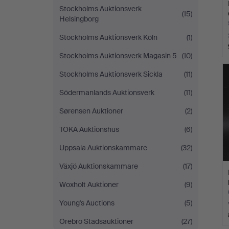
Stockholms Auktionsverk
(15)
Helsingborg
Stockholms Auktionsverk Köln
(1)
Stockholms Auktionsverk Magasin 5
(10)
Stockholms Auktionsverk Sickla
(11)
Södermanlands Auktionsverk
(11)
Sørensen Auktioner
(2)
TOKA Auktionshus
(6)
Uppsala Auktionskammare
(32)
Växjö Auktionskammare
(17)
Woxholt Auktioner
(9)
Young's Auctions
(5)
Örebro Stadsauktioner
(27)